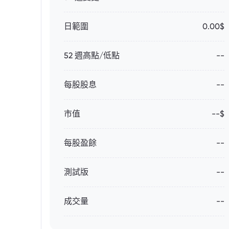
日範圍
0.00$
52 週高點/低點
--
每股股息
--
市值
--$
每股盈餘
--
測試版
--
成交量
--