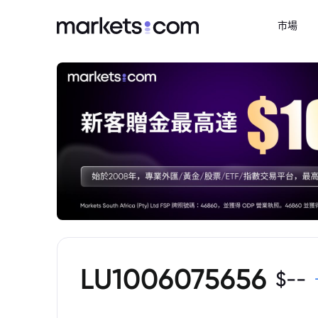
市場
LU1006075656
$
--