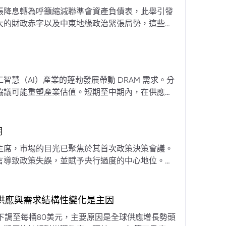
張降息轉為呼籲縮減聯準會資產負債表，此舉引發
大的財政赤字以及中東地緣政治緊張局勢，這些因
專家預計將進入政策觀望期，重點將放在維持較高
慧（AI）產業的蓬勃發展帶動 DRAM 需求。分
協議可能重塑產業估值。短期至中期內，在供應受
期
主席，市場的目光已聚焦於其首次政策決策會議。
言導致政策失誤，並賦予央行過度的中心地位。他
期市場信號的依賴，並強化對經濟基本面的關注。
，供應與需求結構性變化是主因
下調至每桶80美元，主要原因是全球供應增長勢頭