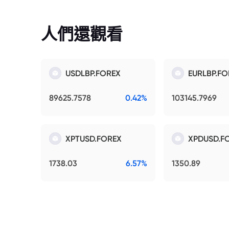
人們還觀看
USDLBP.FOREX
EURLBP.FO
89625.7578
0.42%
103145.7969
XPTUSD.FOREX
XPDUSD.F
1738.03
6.57%
1350.89