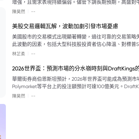
增強，且需求表現持續偏弱。儘管下調長期預期，高盛對中
蘭特原油均價為每桶90美元。該行認為，美國、巴西、圭
|
陳昊然
--
結構性變化，正在重塑市場平衡，其中中國新能源轉型是
其影響低於預期，二季度的全球供應缺口（每日500萬至
美股交易邏輯瓦解，波動加劇引發市場憂慮
得到緩衝。預計海灣產油國出口將於8月底恢復正常，但
美國股市的交易模式出現顯著轉變，過往可靠的交易策略
口受阻持續，2026年底油價可能升至每桶110美元以上，極
此波動的因素，包括大型科技股投資者信心降溫、對標普5
若供應快速恢復且需求進一步走弱，2026年底油價可能回落
矛盾信號。專家意見顯示，雙向交易與市場震盪加劇將成
|
美元。
林芷柔
--
的失效、通膨與就業數據的影響，以及聯準會即將發布的政策決策
點：** * **交易邏輯轉變：** 順勢做多的市場邏輯已瓦解，市場走向變得難以預測。 * **科技股信心減弱：**
2026世界盃：預測市場的分水嶺時刻與DraftKing
過去的市場領頭羊大型科技股，投資者信心明顯降溫，股價表現反覆。 * **指數波動擴大：
華爾街券商伯恩斯坦預計，2026年世界盃可能成為預測市場
現顯著的單日反轉幅度，整體市場穩定性大幅下降。 * **經濟數據拉扯：** 經濟數據表現出韌性與聯準會緊
Polymarket等平台上的投注額預計可達100億美元。Dra
縮貨幣政策預期升溫之間形成拉扯，加劇市場不確定性。 * **專家預期：** 預計將持續出現板塊輪動與風
道、西班牙語轉播權以及對預測市場業務的拓展，為即將到
|
切換，投資者意見分歧程度處於極高水平。 * **聚焦聯準會：** 聯準會的利率決議及後續記者會，被視為短
陳昊然
--
期市場風向標。 * **華爾街謹慎：** 華爾街