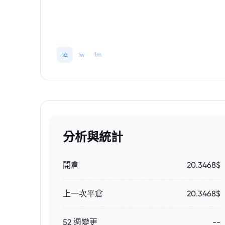
1d
1w
1m
分析與統計
開倉
20.3468$
上一次平倉
20.3468$
52 週變更
--