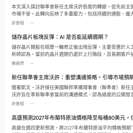
本文深入探討聯準會新任主席沃許態度的轉變，從先前主
市場不安。此轉向反映了多重壓力，包括持續的通膨、龐
素限制了聯準會實施降息或激進縮減資產負債表的空間。
|
許景桓
--
利率以及避免可能破壞市場穩定的行動上。
儲存晶片板塊反彈：AI 是否能延續週期？
儲存晶片類股在經歷一輪修正後出現反彈，主要受惠於人工智
析師認為，當前的晶片週期仍處於上行階段，且長期客戶
限的支撐下，價格預期將持續走高。
|
陳昊然
--
新任聯準會主席沃許：重塑溝通策略，引導市場預
隨著凱文・沃許接任美國聯邦準備理事會（聯準會）新任
沃許旨在革新聯準會當前的溝通模式，認為過度的公開發
計畫重塑政策預期的發布方式及其頻率，目標是減少對預
|
許景桓
--
高盛預測2027年布蘭特原油價格降至每桶80美元
高盛在週四更新預測，將2027年布蘭特原油平均價格預期