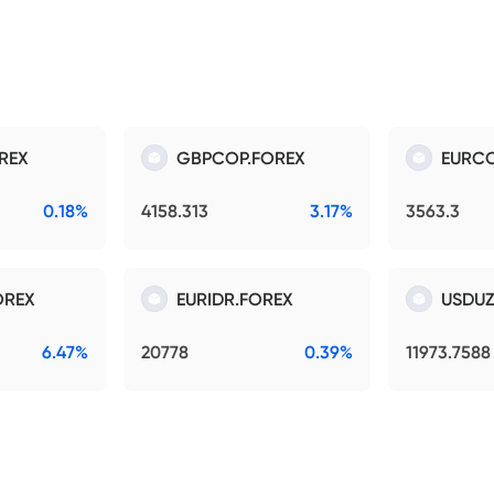
REX
GBPCOP.FOREX
EURCO
0.18%
4158.313
3.17%
3563.3
OREX
EURIDR.FOREX
USDUZ
6.47%
20778
0.39%
11973.7588