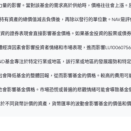
方力量的影響。當對該基金的需求高於供給時，價格往往會上漲。
是其所持有資產的總價值減去負債後，再除以發行的單位數。NAV是
UND基金所投資的證券表現會直接影響基金價格。如果基金投資的股票
濟因素會影響投資者情緒和市場表現，進而影響LU1006075656
6.EUFUND基金專注於特定行業或地區，該行業或地區的發展趨勢
支出會降低基金的整體回報，從而影響基金的價格。較高的費用可
力也會影響基金價格。市場恐慌或普遍的悲觀情緒可能會導致基金
ND基金投資於不同貨幣計價的資產，貨幣匯率的波動會影響基金的價值和