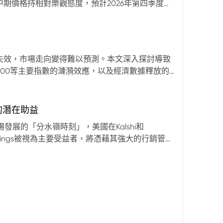
期價格持相對樂觀態度，預計2026年第四季度布
亞那、委內瑞拉及阿聯酋的產量提升，加上需求端
關鍵因素。對於荷莫茲海峽的運輸干擾，高盛判斷
600萬桶）因需求疲軟和市場已存在的供過於求而
地緣政治不確定性仍可能導致劇烈價格波動，若出
失效，市場走向變得難以預測。本文深入探討導致
端情況下2027年甚至可能觸及140美元。相對地，
00等主要指數的漣漪效應，以及經濟數據釋放的
至每桶70美元左右，2027年則可能降至每桶60
為新常態。重點摘要包括：先前「逢低買入」策略
被視為關鍵的短期市場指標。 **核心要
s的潛在助益
** 標普500指數出
發展的「分水嶺時刻」，美國在Kalshi和
ftKings被視為主要受益者，將憑藉其強大的行銷管
格
來的NFL賽季做準備。
分析師的悲觀情緒升溫，多家機構發出熊市預警信號。