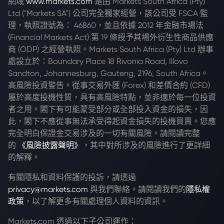
網域
www.markets.com
是由 Markets South Africa (Pty)
Ltd ("Markets SA") 公司完全獨家經營，該公司受 FSCA 監
理，執照證號為： 46860，並且依據 2012 年金融市場法
(Financial Markets Act) 第 19 條授予其場外衍生性商品供應
商 (ODP) 之經營執照。Markets South Africa (Pty) Ltd 辦事
處設立於：Boundary Place 18 Rivonia Road, Illovo
Sandton, Johannesburg, Gauteng, 2196, South Africa。
高風險投資警告。從事交易外匯 (Forex) 和差價合約 (CFD)
屬於高度投機性質，具有高風險特點，並非適於每一位投資
者之用。閣下有可能蒙受部分或全部投入資金的損失，因
此，閣下不應從事無法承受得起資金損失的投機買賣。您應
完全明白保證金交易涉及的一切有關風險。請閱讀完整
的
《風險披露聲明》
，其中對所涉及的風險進行了更詳細
的解釋。
有關隱私和資料保護的投訴，請透過
privacy@markets.com
與我們聯絡。請閱讀我們的
隱私權
政策
，以了解更多有關處理個人資料的資訊。
Markets.com 透過以下子公司運作：