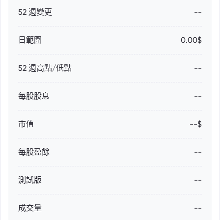
52 週變更
--
日範圍
0.00$
52 週高點/低點
--
每股股息
--
市值
--$
每股盈餘
--
測試版
--
成交量
--