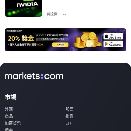
|
黃達傑
--
市場
外匯
股票
商品
指數
加密貨幣
ETF
債券