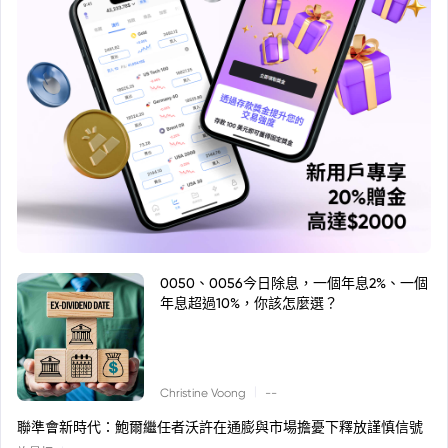
0050、0056今日除息，一個年息2%、一個
年息超過10%，你該怎麼選？
|
Christine Voong
--
聯準會新時代：鮑爾繼任者沃許在通膨與市場擔憂下釋放謹慎信號