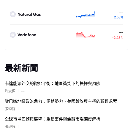
--
Natural Gas
2.35%
--
Vodafone
-2.45%
最新新聞
卡達能源外交的微妙平衡：地區衝突下的抉擇與風險
|
許景桓
--
黎巴嫩地緣政治角力：伊朗勢力、美國斡旋與主權的艱難求索
|
張瑋庭
--
全球市場回顧與展望：重點事件與金融市場深度解析
|
張瑋庭
--