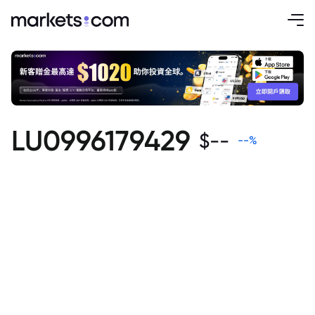
LU0996179429
$
--
--
%