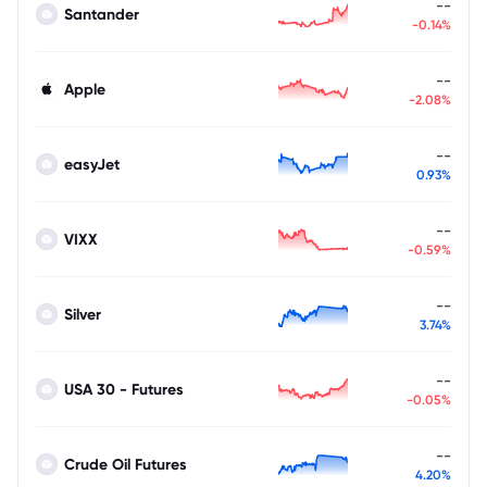
--
Santander
-0.14%
--
Apple
-2.08%
--
easyJet
0.93%
--
VIXX
-0.59%
--
Silver
3.74%
--
USA 30 - Futures
-0.05%
--
Crude Oil Futures
4.20%