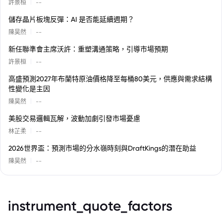
|
許景桓
--
儲存晶片板塊反彈：AI 是否能延續週期？
|
陳昊然
--
新任聯準會主席沃許：重塑溝通策略，引導市場預期
|
許景桓
--
高盛預測2027年布蘭特原油價格降至每桶80美元，供應與需求結構
性變化是主因
|
陳昊然
--
美股交易邏輯瓦解，波動加劇引發市場憂慮
|
林芷柔
--
2026世界盃：預測市場的分水嶺時刻與DraftKings的潛在助益
|
陳昊然
--
instrument_quote_factors