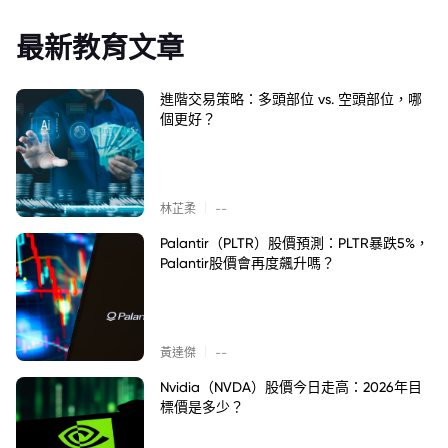
最新教育文章
進階交易策略：多頭部位 vs. 空頭部位，哪
個更好？
|
林芷柔
--
Palantir（PLTR）股價預測：PLTR暴跌5%，
Palantir股價會再度飆升嗎？
|
黃達傑
--
Nvidia（NVDA）股價今日走高：2026年目
標價是多少？