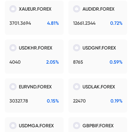
XAUEUR.FOREX
AUDIDR.FOREX
3701.3694
4.81%
12661.2344
0.72%
USDKHR.FOREX
USDGNF.FOREX
4040
2.05%
8765
0.59%
EURVND.FOREX
USDLAK.FOREX
30327.78
0.15%
22470
0.19%
USDMGA.FOREX
GBPBIF.FOREX