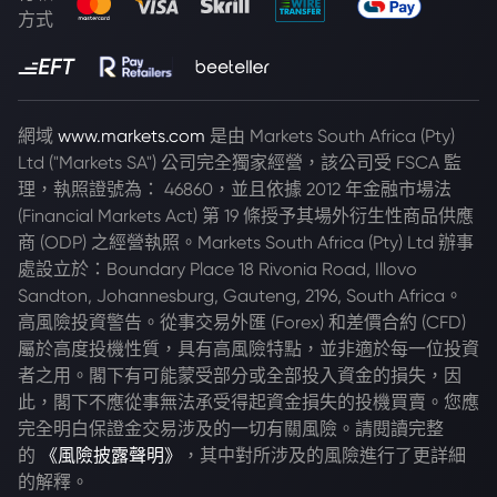
方式
網域
www.markets.com
是由 Markets South Africa (Pty)
Ltd ("Markets SA") 公司完全獨家經營，該公司受 FSCA 監
理，執照證號為： 46860，並且依據 2012 年金融市場法
(Financial Markets Act) 第 19 條授予其場外衍生性商品供應
商 (ODP) 之經營執照。Markets South Africa (Pty) Ltd 辦事
處設立於：Boundary Place 18 Rivonia Road, Illovo
Sandton, Johannesburg, Gauteng, 2196, South Africa。
高風險投資警告。從事交易外匯 (Forex) 和差價合約 (CFD)
屬於高度投機性質，具有高風險特點，並非適於每一位投資
者之用。閣下有可能蒙受部分或全部投入資金的損失，因
此，閣下不應從事無法承受得起資金損失的投機買賣。您應
完全明白保證金交易涉及的一切有關風險。請閱讀完整
的
《風險披露聲明》
，其中對所涉及的風險進行了更詳細
的解釋。