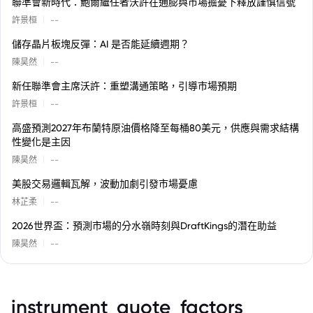
聯準會新時代：鮑爾繼任者沃許在通膨與市場擔憂下釋放謹慎信號
|
許景桓
--
儲存晶片板塊反彈：AI 是否能延續週期？
|
陳昊然
--
新任聯準會主席沃許：重塑溝通策略，引導市場預期
|
許景桓
--
高盛預測2027年布蘭特原油價格降至每桶80美元，供應與需求結構
性變化是主因
|
陳昊然
--
美股交易邏輯瓦解，波動加劇引發市場憂慮
|
林芷柔
--
2026世界盃：預測市場的分水嶺時刻與DraftKings的潛在助益
|
陳昊然
--
instrument_quote_factors