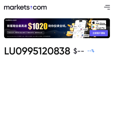
LU0995120838
$
--
--
%