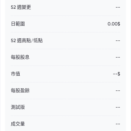
52 週變更
--
日範圍
0.00$
52 週高點/低點
--
每股股息
--
市值
--$
每股盈餘
--
測試版
--
成交量
--