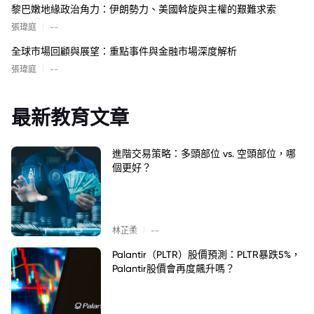
黎巴嫩地緣政治角力：伊朗勢力、美國斡旋與主權的艱難求索
|
張瑋庭
--
全球市場回顧與展望：重點事件與金融市場深度解析
|
張瑋庭
--
最新教育文章
進階交易策略：多頭部位 vs. 空頭部位，哪
個更好？
|
林芷柔
--
Palantir（PLTR）股價預測：PLTR暴跌5%，
Palantir股價會再度飆升嗎？