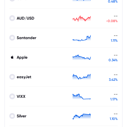
0.48%
--
AUD/USD
-0.08%
--
Santander
1.11%
--
Apple
0.34%
--
easyJet
3.42%
--
VIXX
1.17%
--
Silver
1.10%