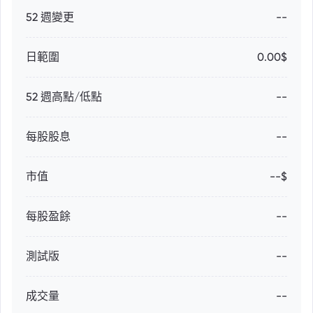
52 週變更
--
日範圍
0.00$
52 週高點/低點
--
每股股息
--
市值
--$
每股盈餘
--
測試版
--
成交量
--