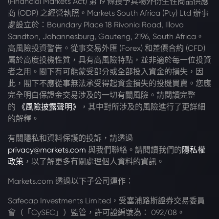
(Financial Markets Act) 第 19 條授予其場外衍生性商品供應
商 (ODP) 之經營執照。Markets South Africa (Pty) Ltd 辦事
處設立於：Boundary Place 18 Rivonia Road, Illovo
Sandton, Johannesburg, Gauteng, 2196, South Africa。
高風險投資警告。從事交易外匯 (Forex) 和差價合約 (CFD)
屬於高度投機性質，具有高風險特點，並非適於每一位投資
者之用。閣下有可能蒙受部分或全部投入資金的損失，因
此，閣下不應從事無法承受得起資金損失的投機買賣。您應
完全明白保證金交易涉及的一切有關風險。請閱讀完整
的
《風險披露聲明》
，其中對所涉及的風險進行了更詳細
的解釋。
有關隱私和資料保護的投訴，請透過
privacy@markets.com
與我們聯絡。請閱讀我們的
隱私權
政策
，以了解更多有關處理個人資料的資訊。
Markets.com 透過以下子公司運作：
Safecap Investments Limited，受塞浦路斯證券交易委員
會（「CySEC」）監管，許可證編號為： 092/08。