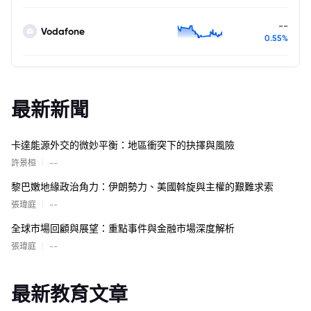
--
Vodafone
0.55%
最新新聞
卡達能源外交的微妙平衡：地區衝突下的抉擇與風險
|
許景桓
--
黎巴嫩地緣政治角力：伊朗勢力、美國斡旋與主權的艱難求索
|
張瑋庭
--
全球市場回顧與展望：重點事件與金融市場深度解析
|
張瑋庭
--
最新教育文章