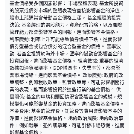
基金價格受多個因素影響： 市場整體表現: 基金所投資
的股票或債券市場的整體表現會直接影響基金的淨值，
股市上漲通常會帶動基金價格上漲。 基金經理的投資
決策: 基金經理的選股能力，資產配置策略，以及風險
管理能力都會影響基金的回報，進而影響基金價格。
利率變動: 利率上升可能導致債券價格下跌，進而影響
債券型基金或包含債券的混合型基金的價格。 匯率波
動: 若基金投資於海外市場，匯率的變動會影響基金的
投資回報，進而影響基金價格。 經濟數據: 重要的經濟
數據如通貨膨脹率，GDP增長率，失業率等，都會影
響市場情緒，進而影響基金價格。 政策變動: 政府的政
策調整，例如稅收政策，監管政策等，可能影響相關行
業的表現，進而影響投資於這些行業的基金價格。 供
需關係: 基金的申購和贖回情況會影響基金的規模，規
模變化可能影響基金的投資策略，進而影響基金價格。
基金費用: 基金的管理費，託管費等費用會影響基金的
淨值，進而影響基金價格。 地緣政治風險: 地緣政治事
件，例如戰爭，恐怖襲擊等，可能引發市場恐慌，進而
影響基金價格。