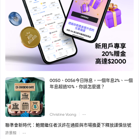
0050、0056今日除息，一個年息2%、一個
年息超過10%，你該怎麼選？
|
Christine Voong
--
聯準會新時代：鮑爾繼任者沃許在通膨與市場擔憂下釋放謹慎信號
|
許景桓
--