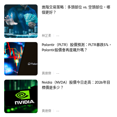
進階交易策略：多頭部位 vs. 空頭部位，哪
個更好？
|
林芷柔
--
Palantir（PLTR）股價預測：PLTR暴跌5%，
Palantir股價會再度飆升嗎？
|
黃達傑
--
Nvidia（NVDA）股價今日走高：2026年目
標價是多少？
|
黃達傑
--