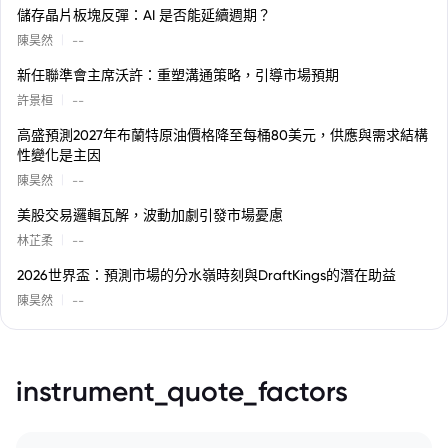
儲存晶片板塊反彈：AI 是否能延續週期？
|
陳昊然
--
新任聯準會主席沃許：重塑溝通策略，引導市場預期
|
許景桓
--
高盛預測2027年布蘭特原油價格降至每桶80美元，供應與需求結構
性變化是主因
|
陳昊然
--
美股交易邏輯瓦解，波動加劇引發市場憂慮
|
林芷柔
--
2026世界盃：預測市場的分水嶺時刻與DraftKings的潛在助益
|
陳昊然
--
instrument_quote_factors