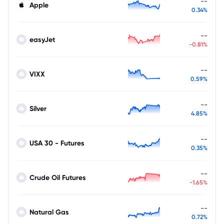
--
Apple
0.34%
--
easyJet
-0.81%
--
VIXX
0.59%
--
Silver
4.85%
--
USA 30 - Futures
0.35%
--
Crude Oil Futures
-1.65%
--
Natural Gas
0.72%