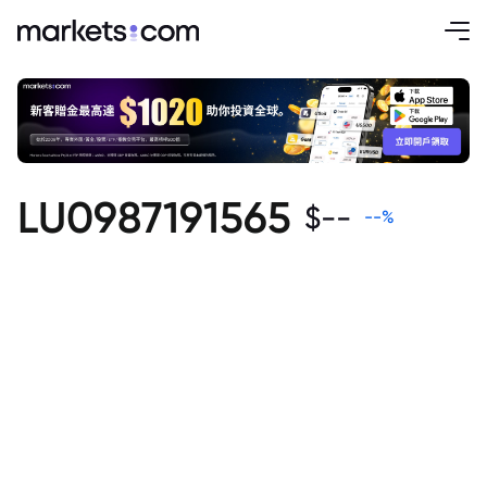
LU0987191565
$
--
--
%