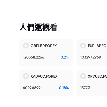
人們還觀看
GBPLBP.FOREX
EURLBP.FO
120558.2266
0.2%
103297.2969
XAUAUD.FOREX
XPDUSD.F
6029.6699
0.18%
1377.3