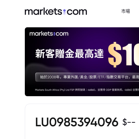
市場
LU0985394096
$
--