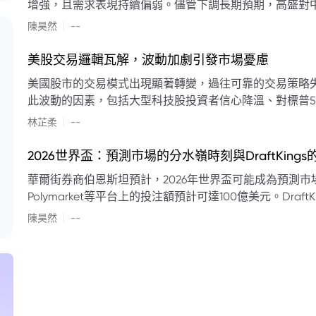
增強，且需求表現持續偏弱。儘管下調長期預期，高盛對中
蘭特原油均價為每桶90美元。該行認為，美國、巴西、圭
|
陳昊然
--
結構性變化，正在重塑市場平衡，其中中國新能源轉型是
其影響低於預期，二季度的全球供應缺口（每日500萬至
美股交易邏輯瓦解，波動加劇引發市場憂慮
得到緩衝。預計海灣產油國出口將於8月底恢復正常，但
美國股市的交易模式出現顯著轉變，過往可靠的交易策略
口受阻持續，2026年底油價可能升至每桶110美元以上，極
此波動的因素，包括大型科技股投資者信心降溫、對標普5
若供應快速恢復且需求進一步走弱，2026年底油價可能回落
矛盾信號。專家意見顯示，雙向交易與市場震盪加劇將成
|
美元。
林芷柔
--
的失效、通膨與就業數據的影響，以及聯準會即將發布的政策決策
點：** * **交易邏輯轉變：** 順勢做多的市場邏輯已瓦解，市場走向變得難以預測。 * **科技股信心減弱：**
2026世界盃：預測市場的分水嶺時刻與DraftKing
過去的市場領頭羊大型科技股，投資者信心明顯降溫，股價表現反覆。 * **指數波動擴大：
華爾街券商伯恩斯坦預計，2026年世界盃可能成為預測市場
現顯著的單日反轉幅度，整體市場穩定性大幅下降。 * **經濟數據拉扯：** 經濟數據表現出韌性與聯準會緊
Polymarket等平台上的投注額預計可達100億美元。Dra
縮貨幣政策預期升溫之間形成拉扯，加劇市場不確定性。 * **專家預期：** 預計將持續出現板塊輪動與風
道、西班牙語轉播權以及對預測市場業務的拓展，為即將到
|
切換，投資者意見分歧程度處於極高水平。 * **聚焦聯準會：** 聯準會的利率決議及後續記者會，被視為短
陳昊然
--
期市場風向標。 * **華爾街謹慎：** 華爾街