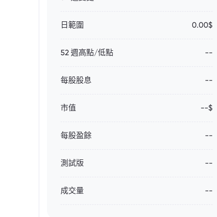
日範圍
0.00$
52 週高點/低點
--
每股股息
--
市值
--$
每股盈餘
--
測試版
--
成交量
--