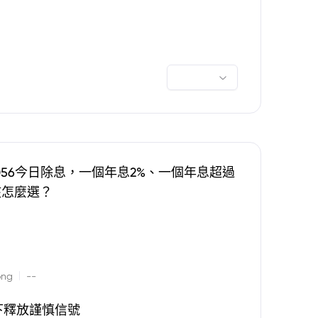
0056今日除息，一個年息2%、一個年息超過
該怎麼選？
|
ong
--
下釋放謹慎信號