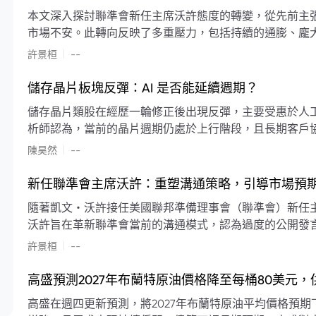
本文深入探討聯準會新任主席沃許態度的轉變，從先前主
市場不安。此轉向反映了多重壓力，包括持續的通膨、龐
素限制了聯準會實施降息或激進縮減資產負債表的空間。
|
許景桓
--
利率以及避免可能破壞市場穩定的行動上。
儲存晶片板塊反彈：AI 是否能延續週期？
儲存晶片類股在經歷一輪修正後出現反彈，主要受惠於人工智
析師認為，當前的晶片週期仍處於上行階段，且長期客戶
限的支撐下，價格預期將持續走高。
|
陳昊然
--
新任聯準會主席沃許：重塑溝通策略，引導市場預
隨著凱文・沃許接任美國聯邦準備理事會（聯準會）新任
沃許旨在革新聯準會當前的溝通模式，認為過度的公開發
計畫重塑政策預期的發布方式及其頻率，目標是減少對預
|
許景桓
--
高盛預測2027年布蘭特原油價格降至每桶80美元
高盛在週四更新預測，將2027年布蘭特原油平均價格預期