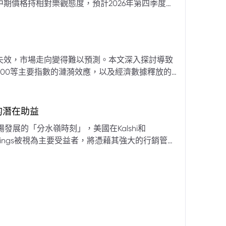
期價格持相對樂觀態度，預計2026年第四季度布
亞那、委內瑞拉及阿聯酋的產量提升，加上需求端
關鍵因素。對於荷莫茲海峽的運輸干擾，高盛判斷
600萬桶）因需求疲軟和市場已存在的供過於求而
地緣政治不確定性仍可能導致劇烈價格波動，若出
失效，市場走向變得難以預測。本文深入探討導致
端情況下2027年甚至可能觸及140美元。相對地，
00等主要指數的漣漪效應，以及經濟數據釋放的
至每桶70美元左右，2027年則可能降至每桶60
為新常態。重點摘要包括：先前「逢低買入」策略
被視為關鍵的短期市場指標。 **核心要
s的潛在助益
** 標普500指數出
發展的「分水嶺時刻」，美國在Kalshi和
ftKings被視為主要受益者，將憑藉其強大的行銷管
格
來的NFL賽季做準備。
分析師的悲觀情緒升溫，多家機構發出熊市預警信號。