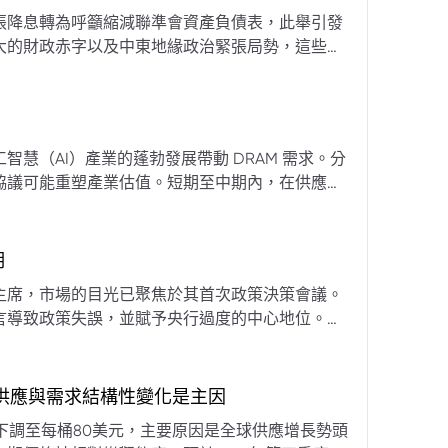
張降息轉為呼籲縮減聯準會資產負債表，此舉引發
大的財政赤字以及中東地緣政治緊張局勢，這些因
專家預計將進入政策觀望期，重點將放在維持較高
慧（AI）產業的蓬勃發展帶動 DRAM 需求。分
協議可能重塑產業估值。短期至中期內，在供應受
期
主席，市場的目光已聚焦於其首次政策決策會議。
言導致政策失誤，並賦予央行過度的中心地位。他
期市場信號的依賴，並強化對經濟基本面的關注。
，供應與需求結構性變化是主因
下調至每桶80美元，主要原因是全球供應增長勢頭