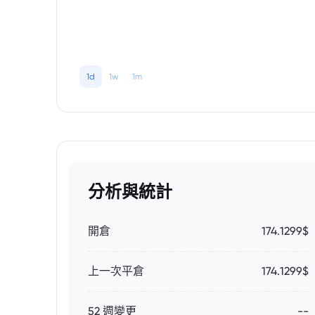
1d
1w
1m
分析與統計
開倉
174.1299$
上一次平倉
174.1299$
52 週變更
--