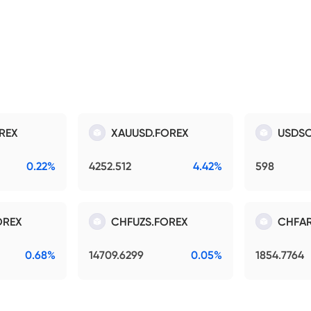
REX
XAUUSD.FOREX
USDSO
0.22%
4252.512
4.42%
598
OREX
CHFUZS.FOREX
CHFAR
0.68%
14709.6299
0.05%
1854.7764