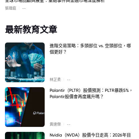
全球市場回顧與展望：重點事件與金融市場深度解析
|
張瑋庭
--
最新教育文章
進階交易策略：多頭部位 vs. 空頭部位，哪
個更好？
|
林芷柔
--
Palantir（PLTR）股價預測：PLTR暴跌5%，
Palantir股價會再度飆升嗎？
|
黃達傑
--
Nvidia（NVDA）股價今日走高：2026年目