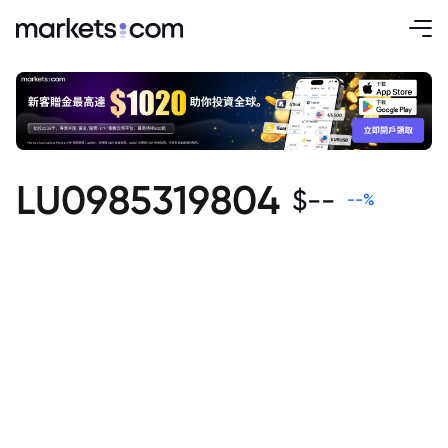
LU0985319804
$
--
--
%