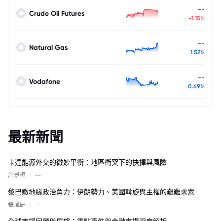
--
Crude Oil Futures
-1.15%
--
Natural Gas
1.52%
--
Vodafone
0.69%
最新新聞
卡達能源外交的微妙平衡：地區衝突下的抉擇與風險
|
許景桓
--
黎巴嫩地緣政治角力：伊朗勢力、美國斡旋與主權的艱難求索
|
張瑋庭
--