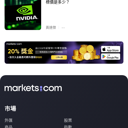
標價是多少？
|
黃達傑
--
市場
外匯
股票
商品
指數