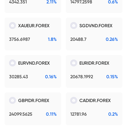
4342.351
2.11%
14797.2598
0.6%
XAUEUR.FOREX
SGDVND.FOREX
3756.6987
1.8%
20488.7
0.26%
EURVND.FOREX
EURIDR.FOREX
30285.43
0.16%
20678.1992
0.15%
GBPIDR.FOREX
CADIDR.FOREX
24099.5625
0.11%
12781.96
0.2%