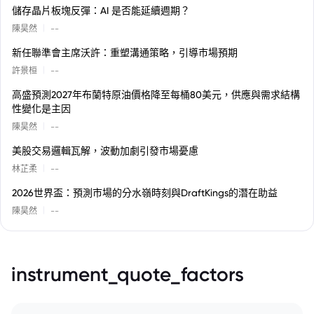
儲存晶片板塊反彈：AI 是否能延續週期？
|
陳昊然
--
新任聯準會主席沃許：重塑溝通策略，引導市場預期
|
許景桓
--
高盛預測2027年布蘭特原油價格降至每桶80美元，供應與需求結構
性變化是主因
|
陳昊然
--
美股交易邏輯瓦解，波動加劇引發市場憂慮
|
林芷柔
--
2026世界盃：預測市場的分水嶺時刻與DraftKings的潛在助益
|
陳昊然
--
instrument_quote_factors