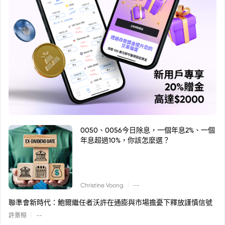
0050、0056今日除息，一個年息2%、一個
年息超過10%，你該怎麼選？
|
Christine Voong
--
聯準會新時代：鮑爾繼任者沃許在通膨與市場擔憂下釋放謹慎信號
|
許景桓
--