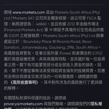
網域
www.markets.com
是由 Markets South Africa (Pty)
Ltd ("Markets SA") 公司完全獨家經營，該公司受 FSCA 監
理，執照證號為： 46860，並且依據 2012 年金融市場法
(Financial Markets Act) 第 19 條授予其場外衍生性商品供應
商 (ODP) 之經營執照。Markets South Africa (Pty) Ltd 辦事
處設立於：Boundary Place 18 Rivonia Road, Illovo
Sandton, Johannesburg, Gauteng, 2196, South Africa。
高風險投資警告。從事交易外匯 (Forex) 和差價合約 (CFD)
屬於高度投機性質，具有高風險特點，並非適於每一位投資
者之用。閣下有可能蒙受部分或全部投入資金的損失，因
此，閣下不應從事無法承受得起資金損失的投機買賣。您應
完全明白保證金交易涉及的一切有關風險。請閱讀完整
的
《風險披露聲明》
，其中對所涉及的風險進行了更詳細
的解釋。
有關隱私和資料保護的投訴，請透過
privacy@markets.com
與我們聯絡。請閱讀我們的
隱私權