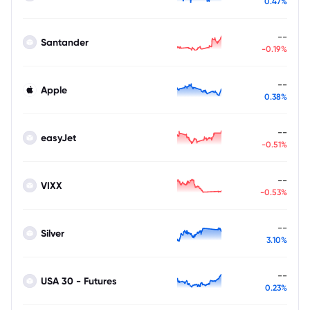
0.47%
--
Santander
-0.19%
--
Apple
0.38%
--
easyJet
-0.51%
--
VIXX
-0.53%
--
Silver
3.10%
--
USA 30 - Futures
0.23%