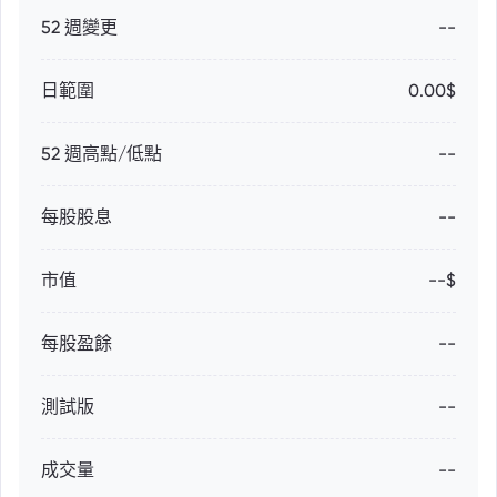
52 週變更
--
日範圍
0.00$
52 週高點/低點
--
每股股息
--
市值
--$
每股盈餘
--
測試版
--
成交量
--