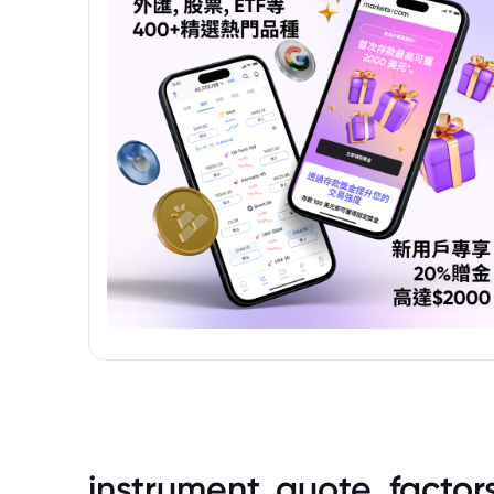
instrument_quote_factor