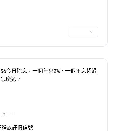
0056今日除息，一個年息2%、一個年息超過
該怎麼選？
|
ong
--
下釋放謹慎信號