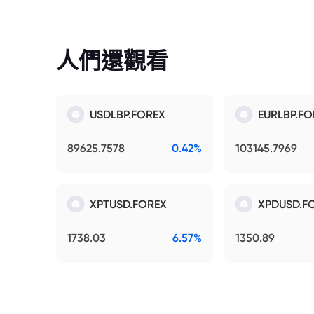
人們還觀看
USDLBP.FOREX
EURLBP.FO
89625.7578
0.42%
103145.7969
XPTUSD.FOREX
XPDUSD.F
1738.03
6.57%
1350.89