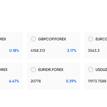
REX
GBPCOP.FOREX
EURCO
0.18%
4158.313
3.17%
3563.3
OREX
EURIDR.FOREX
USDUZ
6.47%
20778
0.39%
11973.7588