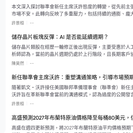
本文深入探討聯準會新任主席沃許態度的轉變，從先前主
市場不安。此轉向反映了多重壓力，包括持續的通膨、龐
素限制了聯準會實施降息或激進縮減資產負債表的空間。
|
許景桓
--
利率以及避免可能破壞市場穩定的行動上。
儲存晶片板塊反彈：AI 是否能延續週期？
儲存晶片類股在經歷一輪修正後出現反彈，主要受惠於人工智
析師認為，當前的晶片週期仍處於上行階段，且長期客戶
限的支撐下，價格預期將持續走高。
|
陳昊然
--
新任聯準會主席沃許：重塑溝通策略，引導市場預
隨著凱文・沃許接任美國聯邦準備理事會（聯準會）新任
沃許旨在革新聯準會當前的溝通模式，認為過度的公開發
計畫重塑政策預期的發布方式及其頻率，目標是減少對預
|
許景桓
--
高盛預測2027年布蘭特原油價格降至每桶80美元
高盛在週四更新預測，將2027年布蘭特原油平均價格預期