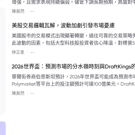
增強，且需求表現持續偏弱。儘管下調長期預期，高盛對中
蘭特原油均價為每桶90美元。該行認為，美國、巴西、圭
|
陳昊然
--
結構性變化，正在重塑市場平衡，其中中國新能源轉型是
其影響低於預期，二季度的全球供應缺口（每日500萬至
美股交易邏輯瓦解，波動加劇引發市場憂慮
得到緩衝。預計海灣產油國出口將於8月底恢復正常，但
美國股市的交易模式出現顯著轉變，過往可靠的交易策略
口受阻持續，2026年底油價可能升至每桶110美元以上，極
此波動的因素，包括大型科技股投資者信心降溫、對標普5
若供應快速恢復且需求進一步走弱，2026年底油價可能回落
矛盾信號。專家意見顯示，雙向交易與市場震盪加劇將成
|
美元。
林芷柔
--
的失效、通膨與就業數據的影響，以及聯準會即將發布的政策決策
點：** * **交易邏輯轉變：** 順勢做多的市場邏輯已瓦解，市場走向變得難以預測。 * **科技股信心減弱：**
2026世界盃：預測市場的分水嶺時刻與DraftKing
過去的市場領頭羊大型科技股，投資者信心明顯降溫，股價表現反覆。 * **指數波動擴大：
華爾街券商伯恩斯坦預計，2026年世界盃可能成為預測市場
現顯著的單日反轉幅度，整體市場穩定性大幅下降。 * **經濟數據拉扯：** 經濟數據表現出韌性與聯準會緊
Polymarket等平台上的投注額預計可達100億美元。Dra
縮貨幣政策預期升溫之間形成拉扯，加劇市場不確定性。 * **專家預期：** 預計將持續出現板塊輪動與風
道、西班牙語轉播權以及對預測市場業務的拓展，為即將到
|
切換，投資者意見分歧程度處於極高水平。 * **聚焦聯準會：** 聯準會的利率決議及後續記者會，被視為短
陳昊然
--
期市場風向標。 * **華爾街謹慎：** 華爾街