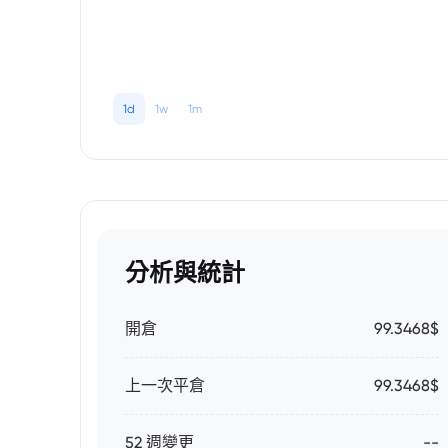
1d
1w
1m
分析與統計
開倉
99.3468$
上一次平倉
99.3468$
52 週變更
--