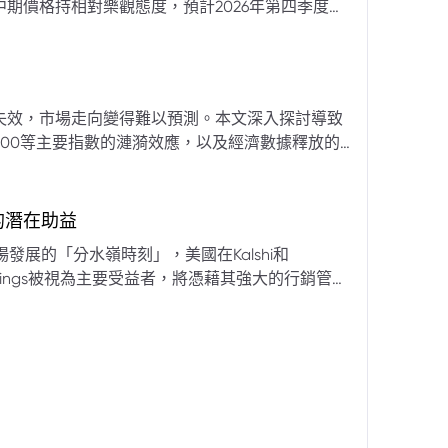
期價格持相對樂觀態度，預計2026年第四季度布
亞那、委內瑞拉及阿聯酋的產量提升，加上需求端
關鍵因素。對於荷莫茲海峽的運輸干擾，高盛判斷
600萬桶）因需求疲軟和市場已存在的供過於求而
地緣政治不確定性仍可能導致劇烈價格波動，若出
失效，市場走向變得難以預測。本文深入探討導致
端情況下2027年甚至可能觸及140美元。相對地，
00等主要指數的漣漪效應，以及經濟數據釋放的
至每桶70美元左右，2027年則可能降至每桶60
為新常態。重點摘要包括：先前「逢低買入」策略
被視為關鍵的短期市場指標。 **核心要
s的潛在助益
** 標普500指數出
發展的「分水嶺時刻」，美國在Kalshi和
ftKings被視為主要受益者，將憑藉其強大的行銷管
格
來的NFL賽季做準備。
分析師的悲觀情緒升溫，多家機構發出熊市預警信號。