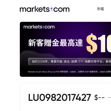
市場
LU0982017427
$
--
-