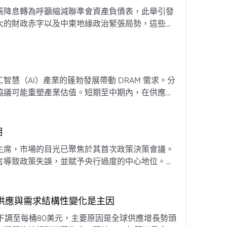
張降息轉為呼籲縮減聯準會資產負債表，此舉引發
大的財政赤字以及中東地緣政治緊張局勢，這些因
專家預計將進入政策觀望期，重點將放在維持較高
慧（AI）產業的蓬勃發展帶動 DRAM 需求。分
協議可能重塑產業估值。短期至中期內，在供應受
期
主席，市場的目光已聚焦於其首次政策決策會議。
言導致政策失誤，並賦予央行過度的中心地位。他
期市場信號的依賴，並強化對經濟基本面的關注。
，供應與需求結構性變化是主因
下調至每桶80美元，主要原因是全球供應增長勢頭