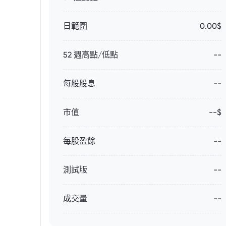
日範圍
0.00$
52 週高點/低點
--
每股股息
--
市值
--$
每股盈餘
--
測試版
--
成交量
--