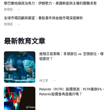
黎巴嫩地緣政治角力：伊朗勢力、美國斡旋與主權的艱難求索
|
張瑋庭
--
全球市場回顧與展望：重點事件與金融市場深度解析
|
張瑋庭
--
最新教育文章
進階交易策略：多頭部位 vs. 空頭部位，哪
個更好？
|
林芷柔
--
Palantir（PLTR）股價預測：PLTR暴跌5%，
Palantir股價會再度飆升嗎？