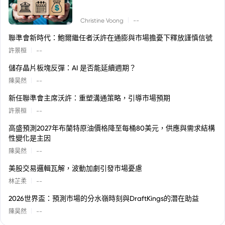
|
Christine Voong
--
聯準會新時代：鮑爾繼任者沃許在通膨與市場擔憂下釋放謹慎信號
|
許景桓
--
儲存晶片板塊反彈：AI 是否能延續週期？
|
陳昊然
--
新任聯準會主席沃許：重塑溝通策略，引導市場預期
|
許景桓
--
高盛預測2027年布蘭特原油價格降至每桶80美元，供應與需求結構
性變化是主因
|
陳昊然
--
美股交易邏輯瓦解，波動加劇引發市場憂慮
|
林芷柔
--
2026世界盃：預測市場的分水嶺時刻與DraftKings的潛在助益
|
陳昊然
--