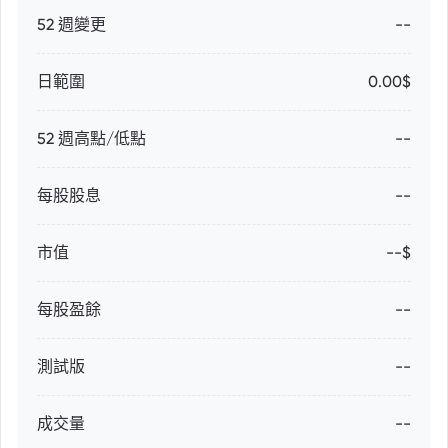
52 週變更
--
日範圍
0.00$
52 週高點/低點
--
每股股息
--
市值
--$
每股盈餘
--
測試版
--
成交量
--