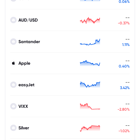
0.06%
--
AUD/USD
-0.37%
--
Santander
1.11%
--
Apple
0.40%
--
easyJet
3.42%
--
VIXX
-2.80%
--
Silver
-1.02%