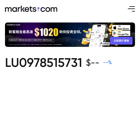
LU0978515731
$
--
--
%