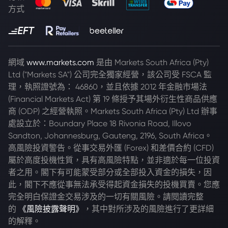
方式
網域
www.markets.com
是由 Markets South Africa (Pty)
Ltd ("Markets SA") 公司完全獨家經營，該公司受 FSCA 監
理，執照證號為： 46860，並且依據 2012 年金融市場法
(Financial Markets Act) 第 19 條授予其場外衍生性商品供應
商 (ODP) 之經營執照。Markets South Africa (Pty) Ltd 辦事
處設立於：Boundary Place 18 Rivonia Road, Illovo
Sandton, Johannesburg, Gauteng, 2196, South Africa。
高風險投資警告。從事交易外匯 (Forex) 和差價合約 (CFD)
屬於高度投機性質，具有高風險特點，並非適於每一位投資
者之用。閣下有可能蒙受部分或全部投入資金的損失，因
此，閣下不應從事無法承受得起資金損失的投機買賣。您應
完全明白保證金交易涉及的一切有關風險。請閱讀完整
的
《風險披露聲明》
，其中對所涉及的風險進行了更詳細
的解釋。