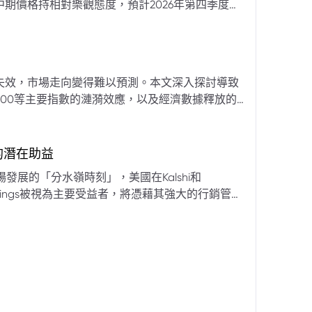
期價格持相對樂觀態度，預計2026年第四季度布
亞那、委內瑞拉及阿聯酋的產量提升，加上需求端
關鍵因素。對於荷莫茲海峽的運輸干擾，高盛判斷
600萬桶）因需求疲軟和市場已存在的供過於求而
地緣政治不確定性仍可能導致劇烈價格波動，若出
失效，市場走向變得難以預測。本文深入探討導致
端情況下2027年甚至可能觸及140美元。相對地，
00等主要指數的漣漪效應，以及經濟數據釋放的
至每桶70美元左右，2027年則可能降至每桶60
為新常態。重點摘要包括：先前「逢低買入」策略
被視為關鍵的短期市場指標。 **核心要
s的潛在助益
** 標普500指數出
發展的「分水嶺時刻」，美國在Kalshi和
ftKings被視為主要受益者，將憑藉其強大的行銷管
格
來的NFL賽季做準備。
分析師的悲觀情緒升溫，多家機構發出熊市預警信號。