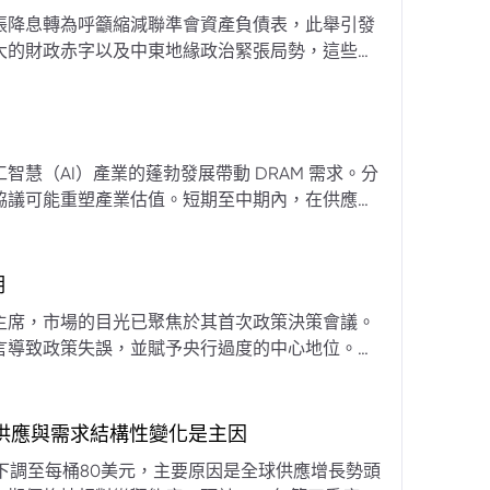
張降息轉為呼籲縮減聯準會資產負債表，此舉引發
大的財政赤字以及中東地緣政治緊張局勢，這些因
專家預計將進入政策觀望期，重點將放在維持較高
慧（AI）產業的蓬勃發展帶動 DRAM 需求。分
協議可能重塑產業估值。短期至中期內，在供應受
期
主席，市場的目光已聚焦於其首次政策決策會議。
言導致政策失誤，並賦予央行過度的中心地位。他
期市場信號的依賴，並強化對經濟基本面的關注。
，供應與需求結構性變化是主因
下調至每桶80美元，主要原因是全球供應增長勢頭