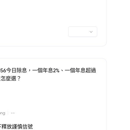
0056今日除息，一個年息2%、一個年息超過
該怎麼選？
|
ong
--
下釋放謹慎信號