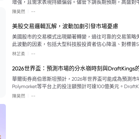
增強，且需求表現持續偏弱。儘管下調長期預期，高盛對中
蘭特原油均價為每桶90美元。該行認為，美國、巴西、圭
|
陳昊然
--
結構性變化，正在重塑市場平衡，其中中國新能源轉型是
其影響低於預期，二季度的全球供應缺口（每日500萬至
美股交易邏輯瓦解，波動加劇引發市場憂慮
得到緩衝。預計海灣產油國出口將於8月底恢復正常，但
美國股市的交易模式出現顯著轉變，過往可靠的交易策略
口受阻持續，2026年底油價可能升至每桶110美元以上，極
此波動的因素，包括大型科技股投資者信心降溫、對標普5
若供應快速恢復且需求進一步走弱，2026年底油價可能回落
矛盾信號。專家意見顯示，雙向交易與市場震盪加劇將成
|
美元。
林芷柔
--
的失效、通膨與就業數據的影響，以及聯準會即將發布的政策決策
點：** * **交易邏輯轉變：** 順勢做多的市場邏輯已瓦解，市場走向變得難以預測。 * **科技股信心減弱：**
2026世界盃：預測市場的分水嶺時刻與DraftKing
過去的市場領頭羊大型科技股，投資者信心明顯降溫，股價表現反覆。 * **指數波動擴大：
華爾街券商伯恩斯坦預計，2026年世界盃可能成為預測市場
現顯著的單日反轉幅度，整體市場穩定性大幅下降。 * **經濟數據拉扯：** 經濟數據表現出韌性與聯準會緊
Polymarket等平台上的投注額預計可達100億美元。Dra
縮貨幣政策預期升溫之間形成拉扯，加劇市場不確定性。 * **專家預期：** 預計將持續出現板塊輪動與風
道、西班牙語轉播權以及對預測市場業務的拓展，為即將到
|
切換，投資者意見分歧程度處於極高水平。 * **聚焦聯準會：** 聯準會的利率決議及後續記者會，被視為短
陳昊然
--
期市場風向標。 * **華爾街謹慎：** 華爾街