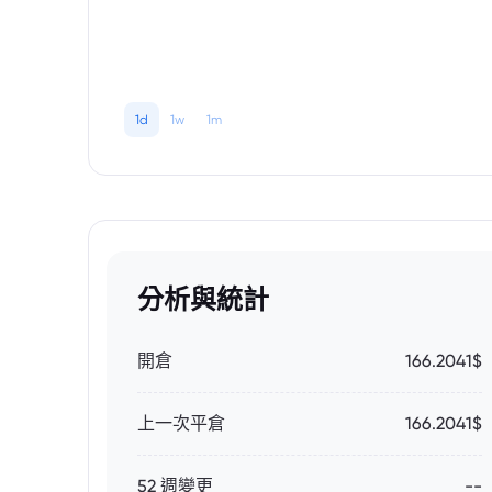
1d
1w
1m
分析與統計
開倉
166.2041$
上一次平倉
166.2041$
52 週變更
--