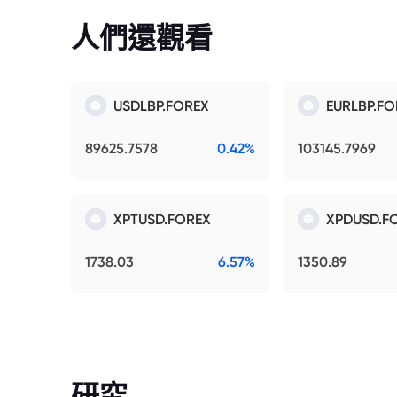
人們還觀看
USDLBP.FOREX
EURLBP.FO
89625.7578
0.42%
103145.7969
XPTUSD.FOREX
XPDUSD.F
1738.03
6.57%
1350.89
研究