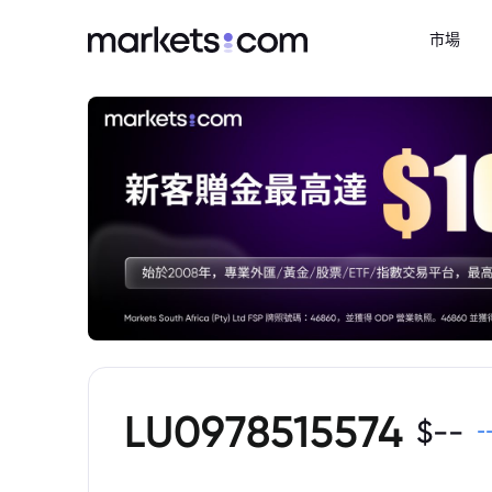
市場
LU0978515574
$
--
-