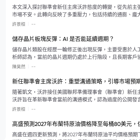
本文深入探討聯準會新任主席沃許態度的轉變，從先前主
市場不安。此轉向反映了多重壓力，包括持續的通膨、龐
素限制了聯準會實施降息或激進縮減資產負債表的空間。
|
許景桓
--
利率以及避免可能破壞市場穩定的行動上。
儲存晶片板塊反彈：AI 是否能延續週期？
儲存晶片類股在經歷一輪修正後出現反彈，主要受惠於人工智
析師認為，當前的晶片週期仍處於上行階段，且長期客戶
限的支撐下，價格預期將持續走高。
|
陳昊然
--
新任聯準會主席沃許：重塑溝通策略，引導市場預
隨著凱文・沃許接任美國聯邦準備理事會（聯準會）新任
沃許旨在革新聯準會當前的溝通模式，認為過度的公開發
計畫重塑政策預期的發布方式及其頻率，目標是減少對預
|
許景桓
--
高盛預測2027年布蘭特原油價格降至每桶80美元
高盛在週四更新預測，將2027年布蘭特原油平均價格預期