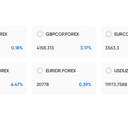
REX
GBPCOP.FOREX
EURCO
0.18%
4158.313
3.17%
3563.3
OREX
EURIDR.FOREX
USDUZ
6.47%
20778
0.39%
11973.7588