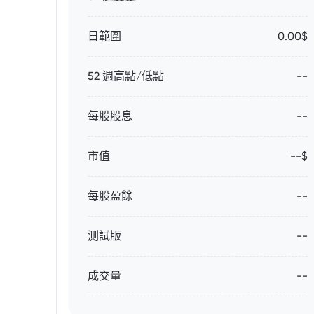
日範圍
0.00$
52 週高點/低點
--
每股股息
--
市值
--$
每股盈餘
--
測試版
--
成交量
--