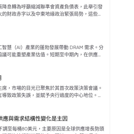
張降息轉為呼籲縮減聯準會資產負債表，此舉引發
大的財政赤字以及中東地緣政治緊張局勢，這些因
專家預計將進入政策觀望期，重點將放在維持較高
慧（AI）產業的蓬勃發展帶動 DRAM 需求。分
協議可能重塑產業估值。短期至中期內，在供應受
期
主席，市場的目光已聚焦於其首次政策決策會議。
言導致政策失誤，並賦予央行過度的中心地位。他
期市場信號的依賴，並強化對經濟基本面的關注。
，供應與需求結構性變化是主因
下調至每桶80美元，主要原因是全球供應增長勢頭