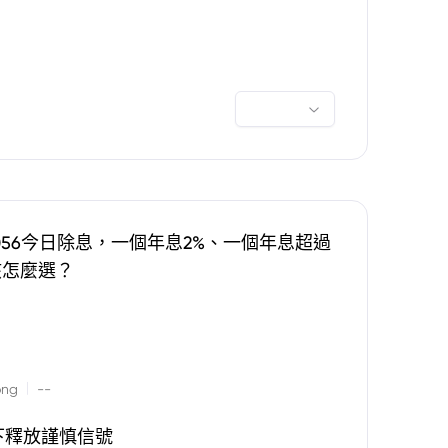
0056今日除息，一個年息2%、一個年息超過
該怎麼選？
|
ong
--
下釋放謹慎信號