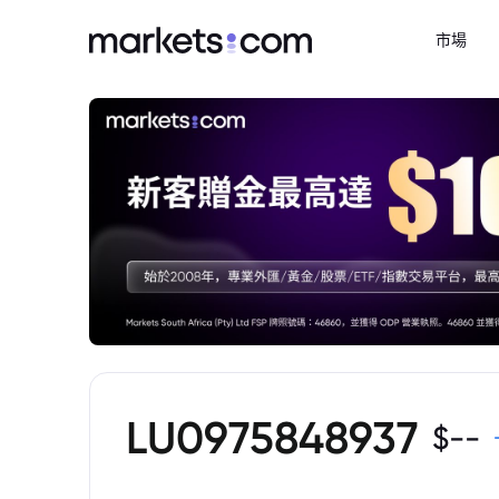
市場
LU0975848937
$
--