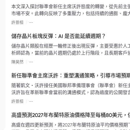
本文深入探討聯準會新任主席沃許態度的轉變，從先前主
市場不安。此轉向反映了多重壓力，包括持續的通膨、龐
素限制了聯準會實施降息或激進縮減資產負債表的空間。
|
許景桓
--
利率以及避免可能破壞市場穩定的行動上。
儲存晶片板塊反彈：AI 是否能延續週期？
儲存晶片類股在經歷一輪修正後出現反彈，主要受惠於人工智
析師認為，當前的晶片週期仍處於上行階段，且長期客戶
限的支撐下，價格預期將持續走高。
|
陳昊然
--
新任聯準會主席沃許：重塑溝通策略，引導市場預
隨著凱文・沃許接任美國聯邦準備理事會（聯準會）新任
沃許旨在革新聯準會當前的溝通模式，認為過度的公開發
計畫重塑政策預期的發布方式及其頻率，目標是減少對預
|
許景桓
--
高盛預測2027年布蘭特原油價格降至每桶80美元
高盛在週四更新預測，將2027年布蘭特原油平均價格預期