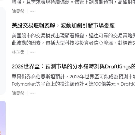
增強，且需求表現持續偏弱。儘管下調長期預期，高盛對中
蘭特原油均價為每桶90美元。該行認為，美國、巴西、圭
|
陳昊然
--
結構性變化，正在重塑市場平衡，其中中國新能源轉型是
其影響低於預期，二季度的全球供應缺口（每日500萬至
美股交易邏輯瓦解，波動加劇引發市場憂慮
得到緩衝。預計海灣產油國出口將於8月底恢復正常，但
美國股市的交易模式出現顯著轉變，過往可靠的交易策略
口受阻持續，2026年底油價可能升至每桶110美元以上，極
此波動的因素，包括大型科技股投資者信心降溫、對標普5
若供應快速恢復且需求進一步走弱，2026年底油價可能回落
矛盾信號。專家意見顯示，雙向交易與市場震盪加劇將成
|
美元。
林芷柔
--
的失效、通膨與就業數據的影響，以及聯準會即將發布的政策決策
點：** * **交易邏輯轉變：** 順勢做多的市場邏輯已瓦解，市場走向變得難以預測。 * **科技股信心減弱：**
2026世界盃：預測市場的分水嶺時刻與DraftKing
過去的市場領頭羊大型科技股，投資者信心明顯降溫，股價表現反覆。 * **指數波動擴大：
華爾街券商伯恩斯坦預計，2026年世界盃可能成為預測市場
現顯著的單日反轉幅度，整體市場穩定性大幅下降。 * **經濟數據拉扯：** 經濟數據表現出韌性與聯準會緊
Polymarket等平台上的投注額預計可達100億美元。Dra
縮貨幣政策預期升溫之間形成拉扯，加劇市場不確定性。 * **專家預期：** 預計將持續出現板塊輪動與風
道、西班牙語轉播權以及對預測市場業務的拓展，為即將到
|
切換，投資者意見分歧程度處於極高水平。 * **聚焦聯準會：** 聯準會的利率決議及後續記者會，被視為短
陳昊然
--
期市場風向標。 * **華爾街謹慎：** 華爾街