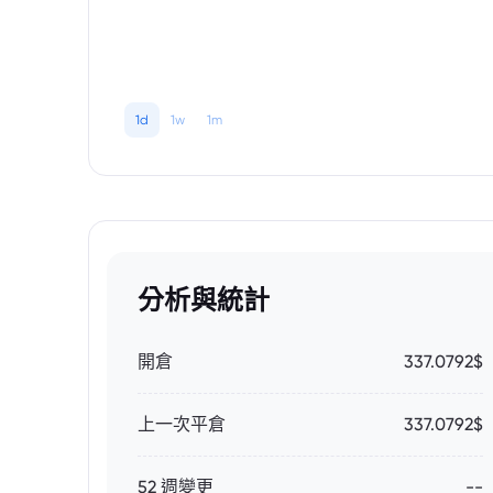
1d
1w
1m
分析與統計
開倉
337.0792$
上一次平倉
337.0792$
52 週變更
--