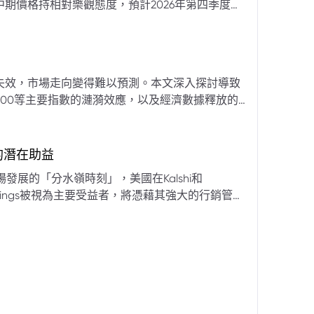
期價格持相對樂觀態度，預計2026年第四季度布
亞那、委內瑞拉及阿聯酋的產量提升，加上需求端
關鍵因素。對於荷莫茲海峽的運輸干擾，高盛判斷
600萬桶）因需求疲軟和市場已存在的供過於求而
地緣政治不確定性仍可能導致劇烈價格波動，若出
失效，市場走向變得難以預測。本文深入探討導致
端情況下2027年甚至可能觸及140美元。相對地，
00等主要指數的漣漪效應，以及經濟數據釋放的
至每桶70美元左右，2027年則可能降至每桶60
為新常態。重點摘要包括：先前「逢低買入」策略
被視為關鍵的短期市場指標。 **核心要
s的潛在助益
** 標普500指數出
發展的「分水嶺時刻」，美國在Kalshi和
ftKings被視為主要受益者，將憑藉其強大的行銷管
格
來的NFL賽季做準備。
分析師的悲觀情緒升溫，多家機構發出熊市預警信號。