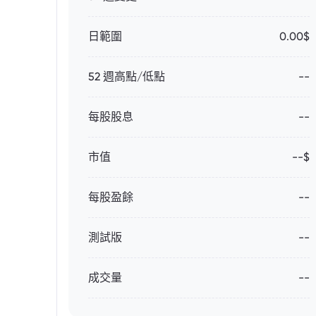
日範圍
0.00$
52 週高點/低點
--
每股股息
--
市值
--$
每股盈餘
--
測試版
--
成交量
--