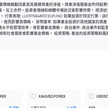
的主要價格驅動因素是其基礎資產的淨值。資產淨值隨基金所持股票
漲，反之亦然。投資者情緒和總體市場狀況會影響供需。 經濟狀
業表現: LU0975848937.EUFUND 如果投資於特定行業
，進而影響其價格。 貨幣匯率: 如果基金投資於其他國家的資產
務水平和管理效率，會影響基金價格。 政治事件: 政治事件和
經濟和社會風險會影響基金價格。 投資策略: 基金的投資策略和
REX
XAUUSD.FOREX
USDSO
0.22%
4252.512
4.42%
598