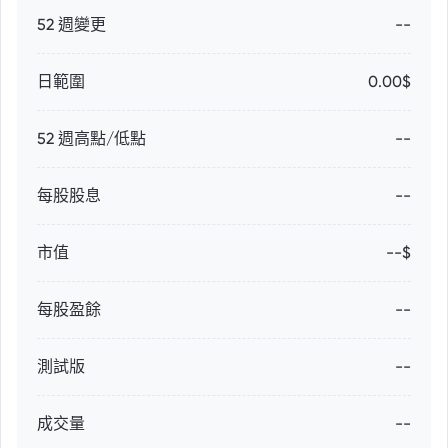
52 週變更
--
日範圍
0.00$
52 週高點/低點
--
每股股息
--
市值
--$
每股盈餘
--
測試版
--
成交量
--