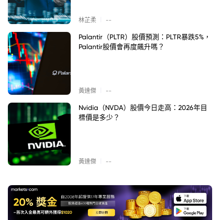
|
林芷柔
--
Palantir（PLTR）股價預測：PLTR暴跌5%，
Palantir股價會再度飆升嗎？
|
黃達傑
--
Nvidia（NVDA）股價今日走高：2026年目
標價是多少？
|
黃達傑
--