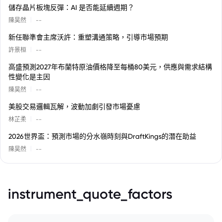
儲存晶片板塊反彈：AI 是否能延續週期？
|
陳昊然
--
新任聯準會主席沃許：重塑溝通策略，引導市場預期
|
許景桓
--
高盛預測2027年布蘭特原油價格降至每桶80美元，供應與需求結構
性變化是主因
|
陳昊然
--
美股交易邏輯瓦解，波動加劇引發市場憂慮
|
林芷柔
--
2026世界盃：預測市場的分水嶺時刻與DraftKings的潛在助益
|
陳昊然
--
instrument_quote_factors