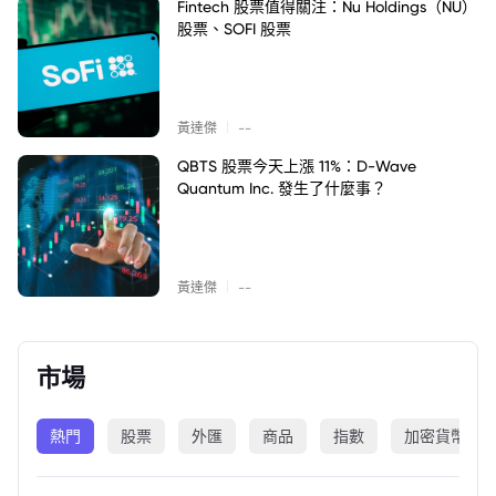
Fintech 股票值得關注：Nu Holdings（NU）
股票、SOFI 股票
|
黃達傑
--
QBTS 股票今天上漲 11%：D-Wave
Quantum Inc. 發生了什麼事？
|
黃達傑
--
市場
熱門
股票
外匯
商品
指數
加密貨幣