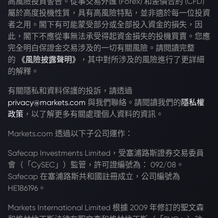
高風險投資警告。從事交易外匯 (Forex) 和差價合約 (CFD)
屬於高度投機性質，具有高風險特點，並非適於每一位投資
者之用。閣下有可能蒙受部分或全部投入資金的損失，因
此，閣下不應從事無法承受得起資金損失的投機買賣。您應
完全明白保證金交易涉及的一切有關風險。請閱讀完整
的
《風險披露聲明》
，其中對所涉及的風險進行了更詳細
的解釋。
有關隱私和資料保護的投訴，請透過
privacy@markets.com
與我們聯絡。請閱讀我們的
隱私權
政策
，以了解更多有關處理個人資料的資訊。
Markets.com 透過以下子公司運作：
Safecap Investments Limited，受塞浦路斯證券交易委員
會（「CySEC」）監管，許可證編號為： 092/08。
Safecap 在塞浦路斯共和國註冊成立，公司編號為
HE186196。
Markets International Limited 根據 2009 年修訂的聖文森