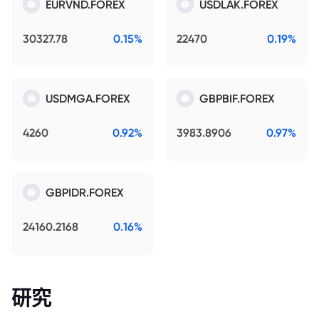
EURVND.FOREX
USDLAK.FOREX
30327.78
0.15%
22470
0.19%
USDMGA.FOREX
GBPBIF.FOREX
4260
0.92%
3983.8906
0.97%
GBPIDR.FOREX
24160.2168
0.16%
研究