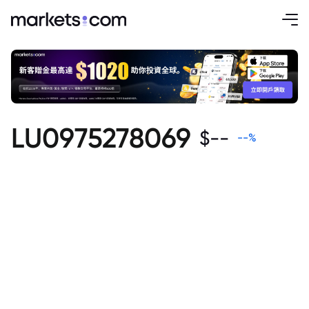
LU0975278069
$
--
--
%