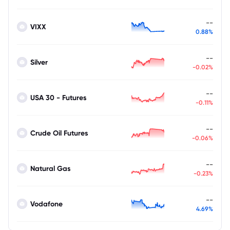
--
VIXX
0.88%
--
Silver
-0.02%
--
USA 30 - Futures
-0.11%
--
Crude Oil Futures
-0.06%
--
Natural Gas
-0.23%
--
Vodafone
4.69%