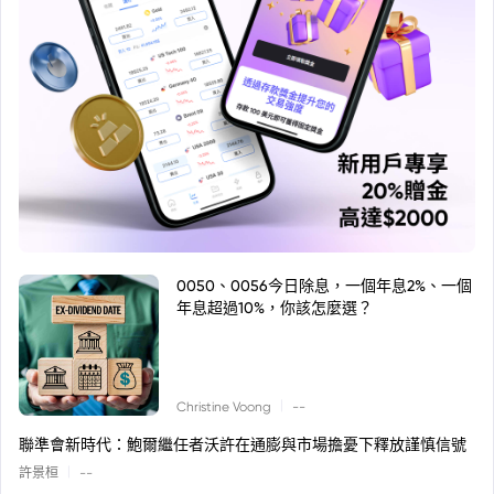
0050、0056今日除息，一個年息2%、一個
年息超過10%，你該怎麼選？
|
Christine Voong
--
聯準會新時代：鮑爾繼任者沃許在通膨與市場擔憂下釋放謹慎信號
|
許景桓
--