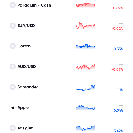
--
Palladium - Cash
-0.89%
--
EUR/USD
-0.02%
--
Cotton
0.33%
--
AUD/USD
-0.07%
--
Santander
1.11%
--
Apple
0.34%
--
easyJet
3.42%