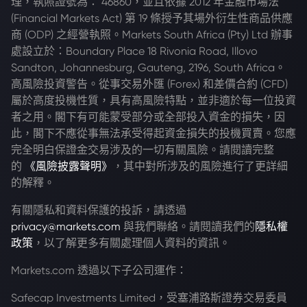
理，執照證號為： 46860，並且依據 2012 年金融市場法
(Financial Markets Act) 第 19 條授予其場外衍生性商品供應
商 (ODP) 之經營執照。Markets South Africa (Pty) Ltd 辦事
處設立於：Boundary Place 18 Rivonia Road, Illovo
Sandton, Johannesburg, Gauteng, 2196, South Africa。
高風險投資警告。從事交易外匯 (Forex) 和差價合約 (CFD)
屬於高度投機性質，具有高風險特點，並非適於每一位投資
者之用。閣下有可能蒙受部分或全部投入資金的損失，因
此，閣下不應從事無法承受得起資金損失的投機買賣。您應
完全明白保證金交易涉及的一切有關風險。請閱讀完整
的
《風險披露聲明》
，其中對所涉及的風險進行了更詳細
的解釋。
有關隱私和資料保護的投訴，請透過
privacy@markets.com
與我們聯絡。請閱讀我們的
隱私權
政策
，以了解更多有關處理個人資料的資訊。
Markets.com 透過以下子公司運作：
Safecap Investments Limited，受塞浦路斯證券交易委員