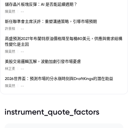
儲存晶片板塊反彈：AI 是否能延續週期？
|
陳昊然
--
新任聯準會主席沃許：重塑溝通策略，引導市場預期
|
許景桓
--
高盛預測2027年布蘭特原油價格降至每桶80美元，供應與需求結構
性變化是主因
|
陳昊然
--
美股交易邏輯瓦解，波動加劇引發市場憂慮
|
林芷柔
--
2026世界盃：預測市場的分水嶺時刻與DraftKings的潛在助益
|
陳昊然
--
instrument_quote_factors