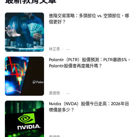
進階交易策略：多頭部位 vs. 空頭部位，哪
個更好？
|
林芷柔
--
Palantir（PLTR）股價預測：PLTR暴跌5%，
Palantir股價會再度飆升嗎？
|
黃達傑
--
Nvidia（NVDA）股價今日走高：2026年目
標價是多少？
|