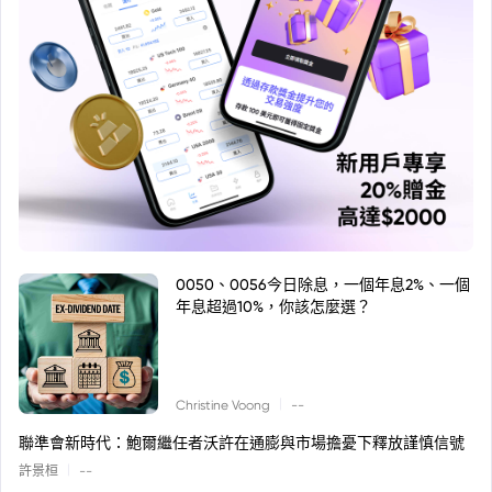
0050、0056今日除息，一個年息2%、一個
年息超過10%，你該怎麼選？
|
Christine Voong
--
聯準會新時代：鮑爾繼任者沃許在通膨與市場擔憂下釋放謹慎信號
|
許景桓
--