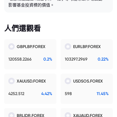
影響基金投資標的價值。
人們還觀看
GBPLBP.FOREX
EURLBP.FOREX
120558.2266
0.2%
103297.2969
0.22%
XAUUSD.FOREX
USDSOS.FOREX
4252.512
4.42%
598
11.45%
BRLIDR.FOREX
XAUAUD.FOREX