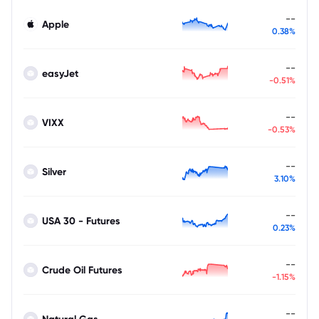
--
Apple
0.38%
--
easyJet
-0.51%
--
VIXX
-0.53%
--
Silver
3.10%
--
USA 30 - Futures
0.23%
--
Crude Oil Futures
-1.15%
--
Natural Gas