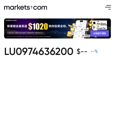
LU0974636200
$
--
--
%