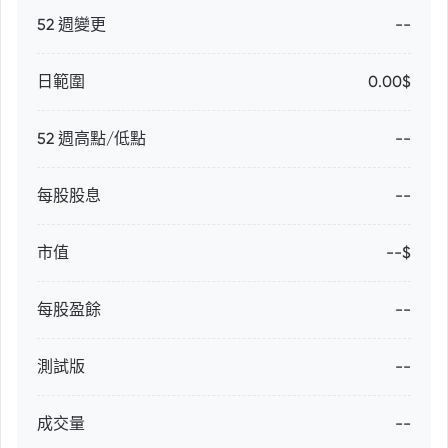
52 週變更
--
日範圍
0.00$
52 週高點/低點
--
每股股息
--
市值
--$
每股盈餘
--
測試版
--
成交量
--