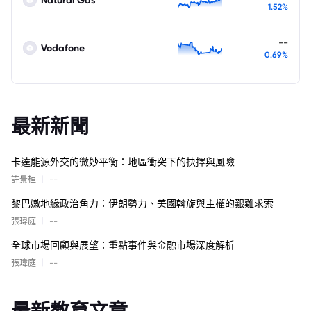
1.52%
--
Vodafone
0.69%
最新新聞
卡達能源外交的微妙平衡：地區衝突下的抉擇與風險
|
許景桓
--
黎巴嫩地緣政治角力：伊朗勢力、美國斡旋與主權的艱難求索
|
張瑋庭
--
全球市場回顧與展望：重點事件與金融市場深度解析
|
張瑋庭
--
最新教育文章