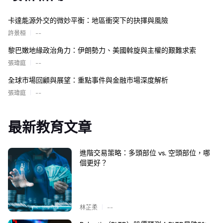
卡達能源外交的微妙平衡：地區衝突下的抉擇與風險
|
許景桓
--
黎巴嫩地緣政治角力：伊朗勢力、美國斡旋與主權的艱難求索
|
張瑋庭
--
全球市場回顧與展望：重點事件與金融市場深度解析
|
張瑋庭
--
最新教育文章
進階交易策略：多頭部位 vs. 空頭部位，哪
個更好？
|
林芷柔
--