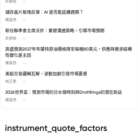
|
許景桓
--
儲存晶片板塊反彈：AI 是否能延續週期？
|
陳昊然
--
新任聯準會主席沃許：重塑溝通策略，引導市場預期
|
許景桓
--
高盛預測2027年布蘭特原油價格降至每桶80美元，供應與需求結構
性變化是主因
|
陳昊然
--
美股交易邏輯瓦解，波動加劇引發市場憂慮
|
林芷柔
--
2026世界盃：預測市場的分水嶺時刻與DraftKings的潛在助益
|
陳昊然
--
instrument_quote_factors