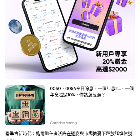
0050、0056今日除息，一個年息2%、一個
年息超過10%，你該怎麼選？
|
Christine Voong
--
聯準會新時代：鮑爾繼任者沃許在通膨與市場擔憂下釋放謹慎信號