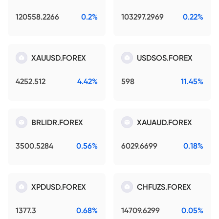
120558.2266
0.2%
103297.2969
0.22%
XAUUSD.FOREX
USDSOS.FOREX
4252.512
4.42%
598
11.45%
BRLIDR.FOREX
XAUAUD.FOREX
3500.5284
0.56%
6029.6699
0.18%
XPDUSD.FOREX
CHFUZS.FOREX
1377.3
0.68%
14709.6299
0.05%