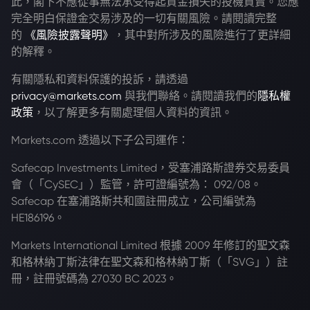
此，閣下不應從事無法承受得起資金損失的投機買賣。您應
完全明白保證金交易涉及的一切有關風險。請閱讀完整
的
《風險披露聲明》
，其中對所涉及的風險進行了更詳細
的解釋。
有關隱私和資料保護的投訴，請透過
privacy@markets.com
與我們聯絡。請閱讀我們的
隱私權
政策
，以了解更多有關處理個人資料的資訊。
Markets.com 透過以下子公司運作：
Safecap Investments Limited，受塞浦路斯證券交易委員
會（「CySEC」）監管，許可證編號為： 092/08。
Safecap 在塞浦路斯共和國註冊成立，公司編號為
HE186196。
Markets International Limited 根據 2009 年修訂的聖文森
和格林納丁斯法律在聖文森和格林納丁斯（「SVG」）註
冊，註冊號碼為 27030 BC 2023。