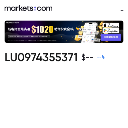
LU0974355371
$
--
--
%