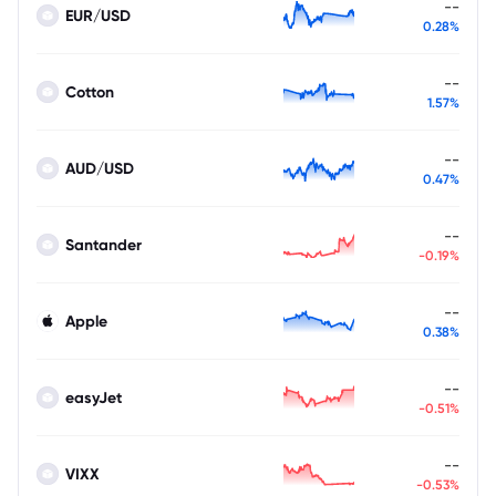
--
EUR/USD
0.28%
--
Cotton
1.57%
--
AUD/USD
0.47%
--
Santander
-0.19%
--
Apple
0.38%
--
easyJet
-0.51%
--
VIXX
-0.53%