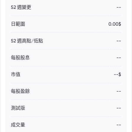
52 週變更
--
日範圍
0.00$
52 週高點/低點
--
每股股息
--
市值
--$
每股盈餘
--
測試版
--
成交量
--