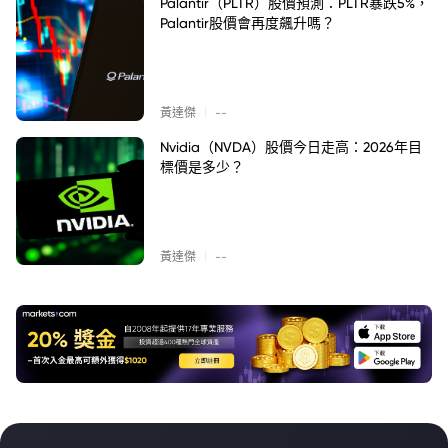
Palantir（PLTR）股價預測：PLTR暴跌5%，
Palantir股價會再度飆升嗎？
|
黃達傑
--
Nvidia（NVDA）股價今日走高：2026年目
標價是多少？
|
黃達傑
--