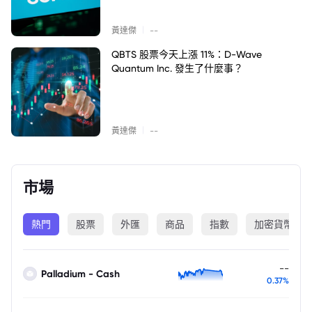
|
黃達傑
--
QBTS 股票今天上漲 11%：D-Wave
Quantum Inc. 發生了什麼事？
|
黃達傑
--
市場
熱門
股票
外匯
商品
指數
加密貨幣
--
Palladium - Cash
0.37%