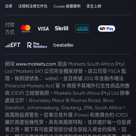
法律
法規和法律文件包
Cookie 披露聲明
安全上網
付款
方式
網域
www.markets.com
是由 Markets South Africa (Pty)
Ltd ("Markets SA") 公司完全獨家經營，該公司受 FSCA 監
理，執照證號為： 46860，並且依據 2012 年金融市場法
(Financial Markets Act) 第 19 條授予其場外衍生性商品供應
商 (ODP) 之經營執照。Markets South Africa (Pty) Ltd 辦事
處設立於：Boundary Place 18 Rivonia Road, Illovo
Sandton, Johannesburg, Gauteng, 2196, South Africa。
高風險投資警告。從事交易外匯 (Forex) 和差價合約 (CFD)
屬於高度投機性質，具有高風險特點，並非適於每一位投資
者之用。閣下有可能蒙受部分或全部投入資金的損失，因