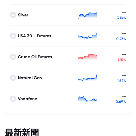
--
Silver
3.10%
--
USA 30 - Futures
0.23%
--
Crude Oil Futures
-1.15%
--
Natural Gas
1.52%
--
Vodafone
0.69%
最新新聞