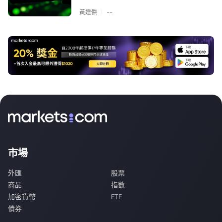
|
黃達傑
--
市場
外匯
股票
商品
指數
加密貨幣
ETF
債券