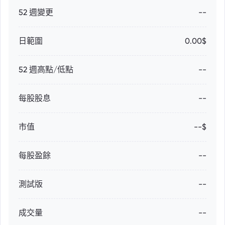
52 週變更
--
日範圍
0.00$
52 週高點/低點
--
每股股息
--
市值
--$
每股盈餘
--
測試版
--
成交量
--