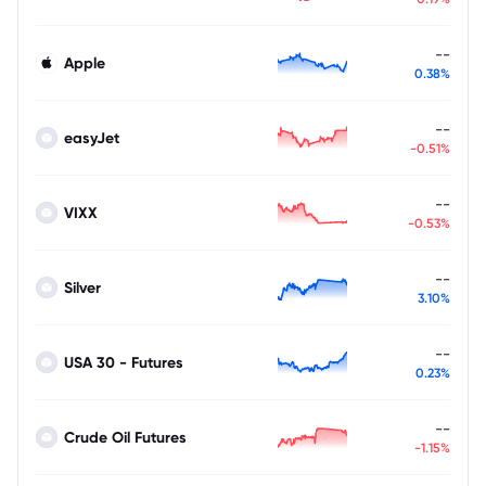
--
Apple
0.38%
--
easyJet
-0.51%
--
VIXX
-0.53%
--
Silver
3.10%
--
USA 30 - Futures
0.23%
--
Crude Oil Futures
-1.15%