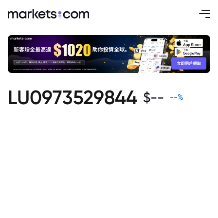
LU0973529844
$
--
--
%