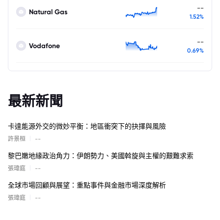
--
Natural Gas
1.52%
--
Vodafone
0.69%
最新新聞
卡達能源外交的微妙平衡：地區衝突下的抉擇與風險
|
許景桓
--
黎巴嫩地緣政治角力：伊朗勢力、美國斡旋與主權的艱難求索
|
張瑋庭
--
全球市場回顧與展望：重點事件與金融市場深度解析
|
張瑋庭
--