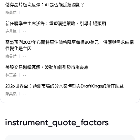
儲存晶片板塊反彈：AI 是否能延續週期？
|
陳昊然
--
新任聯準會主席沃許：重塑溝通策略，引導市場預期
|
許景桓
--
高盛預測2027年布蘭特原油價格降至每桶80美元，供應與需求結構
性變化是主因
|
陳昊然
--
美股交易邏輯瓦解，波動加劇引發市場憂慮
|
林芷柔
--
2026世界盃：預測市場的分水嶺時刻與DraftKings的潛在助益
|
陳昊然
--
instrument_quote_factors