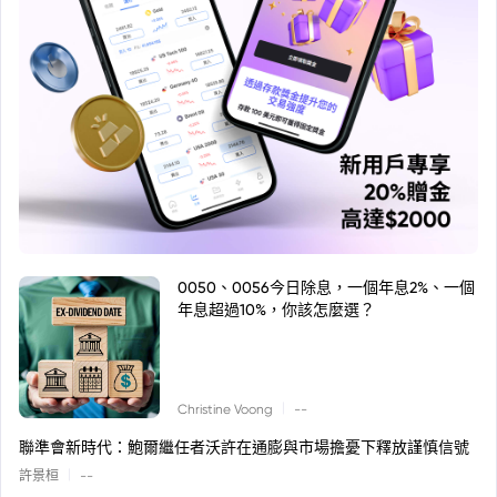
0050、0056今日除息，一個年息2%、一個
年息超過10%，你該怎麼選？
|
Christine Voong
--
聯準會新時代：鮑爾繼任者沃許在通膨與市場擔憂下釋放謹慎信號
|
許景桓
--