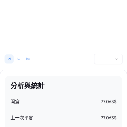
1d
1w
1m
分析與統計
開倉
77.063$
上一次平倉
77.063$