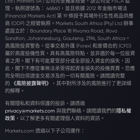
Ltd ("Markets SA") 公司完全獨家經營，該公司受 FSCA 監
理，執照證號為： 46860，並且依據 2012 年金融市場法
(Financial Markets Act) 第 19 條授予其場外衍生性商品供應
商 (ODP) 之經營執照。Markets South Africa (Pty) Ltd 辦事
處設立於：Boundary Place 18 Rivonia Road, Illovo
Sandton, Johannesburg, Gauteng, 2196, South Africa。
高風險投資警告。從事交易外匯 (Forex) 和差價合約 (CFD)
屬於高度投機性質，具有高風險特點，並非適於每一位投資
者之用。閣下有可能蒙受部分或全部投入資金的損失，因
此，閣下不應從事無法承受得起資金損失的投機買賣。您應
完全明白保證金交易涉及的一切有關風險。請閱讀完整
的
《風險披露聲明》
，其中對所涉及的風險進行了更詳細
的解釋。
有關隱私和資料保護的投訴，請透過
privacy@markets.com
與我們聯絡。請閱讀我們的
隱私權
政策
，以了解更多有關處理個人資料的資訊。
Markets.com 透過以下子公司運作：