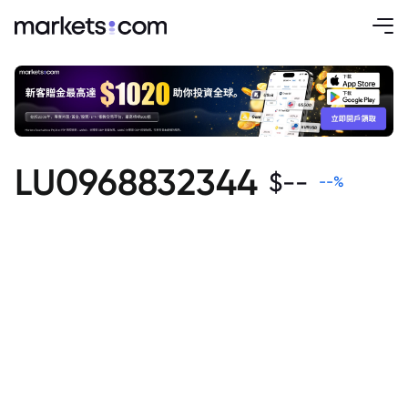
LU0968832344
$
--
--
%