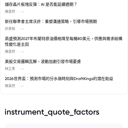
儲存晶片板塊反彈：AI 是否能延續週期？
|
陳昊然
--
新任聯準會主席沃許：重塑溝通策略，引導市場預期
|
許景桓
--
高盛預測2027年布蘭特原油價格降至每桶80美元，供應與需求結構
性變化是主因
|
陳昊然
--
美股交易邏輯瓦解，波動加劇引發市場憂慮
|
林芷柔
--
2026世界盃：預測市場的分水嶺時刻與DraftKings的潛在助益
|
陳昊然
--
instrument_quote_factors