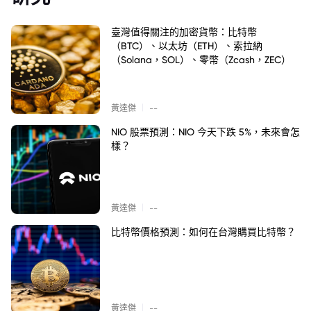
臺灣值得關注的加密貨幣：比特幣
（BTC）、以太坊（ETH）、索拉納
（Solana，SOL）、零幣（Zcash，ZEC）
|
黃達傑
--
NIO 股票預測：NIO 今天下跌 5%，未來會怎
樣？
|
黃達傑
--
比特幣價格預測：如何在台灣購買比特幣？
|
黃達傑
--