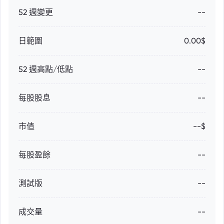
52 週變更
--
日範圍
0.00$
52 週高點/低點
--
每股股息
--
市值
--$
每股盈餘
--
測試版
--
成交量
--