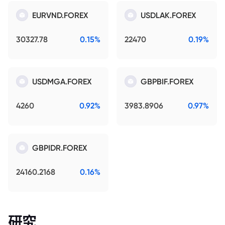
EURVND.FOREX
USDLAK.FOREX
30327.78
0.15%
22470
0.19%
USDMGA.FOREX
GBPBIF.FOREX
4260
0.92%
3983.8906
0.97%
GBPIDR.FOREX
24160.2168
0.16%
研究