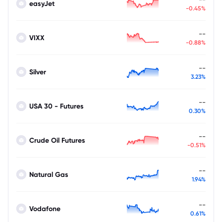
easyJet
-0.45%
--
VIXX
-0.88%
--
Silver
3.23%
--
USA 30 - Futures
0.30%
--
Crude Oil Futures
-0.51%
--
Natural Gas
1.94%
--
Vodafone
0.61%