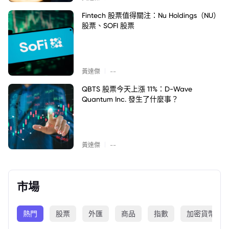
Fintech 股票值得關注：Nu Holdings（NU）
股票、SOFI 股票
|
黃達傑
--
QBTS 股票今天上漲 11%：D-Wave
Quantum Inc. 發生了什麼事？
|
黃達傑
--
市場
熱門
股票
外匯
商品
指數
加密貨幣