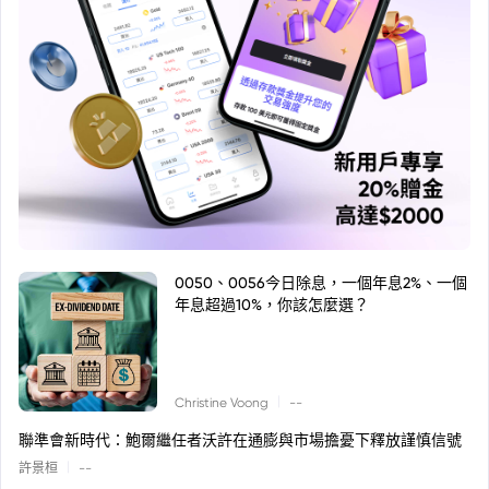
0050、0056今日除息，一個年息2%、一個
年息超過10%，你該怎麼選？
|
Christine Voong
--
聯準會新時代：鮑爾繼任者沃許在通膨與市場擔憂下釋放謹慎信號
|
許景桓
--