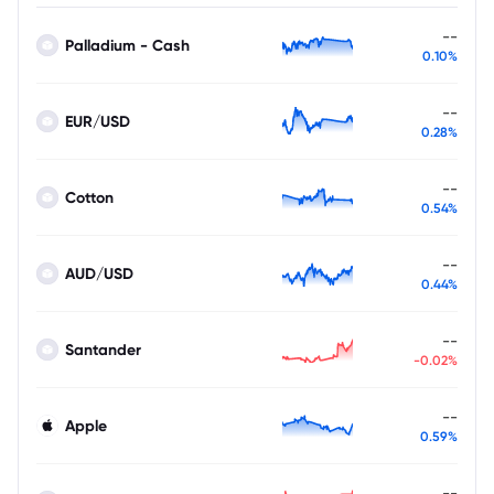
--
Palladium - Cash
0.10%
--
EUR/USD
0.28%
--
Cotton
0.54%
--
AUD/USD
0.44%
--
Santander
-0.02%
--
Apple
0.59%
--