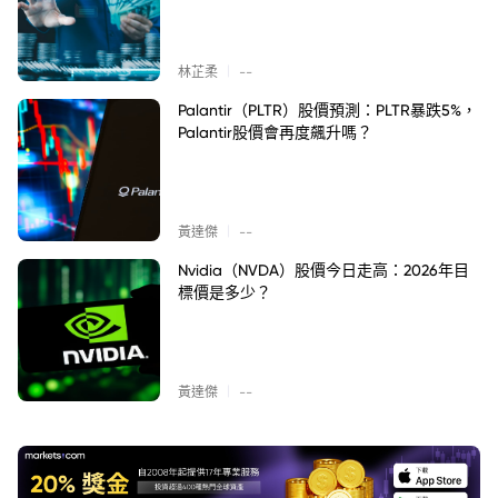
|
林芷柔
--
Palantir（PLTR）股價預測：PLTR暴跌5%，
Palantir股價會再度飆升嗎？
|
黃達傑
--
Nvidia（NVDA）股價今日走高：2026年目
標價是多少？
|
黃達傑
--