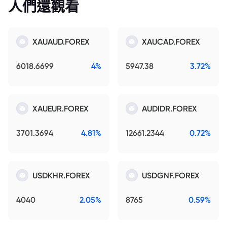
人們還觀看
XAUAUD.FOREX
XAUCAD.FOREX
6018.6699
4%
5947.38
3.72%
XAUEUR.FOREX
AUDIDR.FOREX
3701.3694
4.81%
12661.2344
0.72%
USDKHR.FOREX
USDGNF.FOREX
4040
2.05%
8765
0.59%