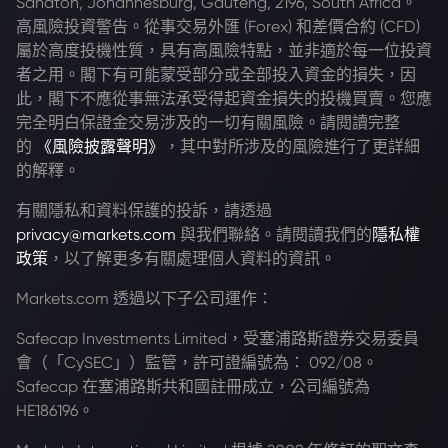
Sandton, Johannesburg, Gauteng, 2196, South Africa。
高風險投資警告。從事交易外匯 (Forex) 和差價合約 (CFD)
屬於高度投機性質，具有高風險特點，並非適於每一位投資
者之用。閣下有可能蒙受部分或全部投入資金的損失，因
此，閣下不應從事無法承受得起資金損失的投機買賣。您應
完全明白保證金交易涉及的一切有關風險。請閱讀完整
的
《風險披露聲明》
，其中對所涉及的風險進行了更詳細
的解釋。
有關隱私和資料保護的投訴，請透過
privacy@markets.com
與我們聯絡。請閱讀我們的
隱私權
政策
，以了解更多有關處理個人資料的資訊。
Markets.com 透過以下子公司運作：
Safecap Investments Limited，受塞浦路斯證券交易委員
會（「CySEC」）監管，許可證編號為： 092/08。
Safecap 在塞浦路斯共和國註冊成立，公司編號為
HE186196。