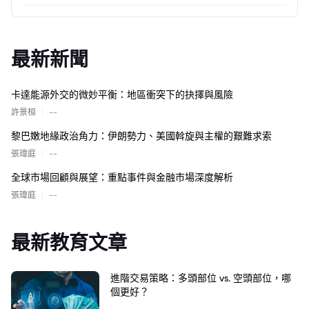
最新新聞
卡達能源外交的微妙平衡：地區衝突下的抉擇與風險
|
許景桓
--
黎巴嫩地緣政治角力：伊朗勢力、美國斡旋與主權的艱難求索
|
張瑋庭
--
全球市場回顧與展望：重點事件與金融市場深度解析
|
張瑋庭
--
最新教育文章
進階交易策略：多頭部位 vs. 空頭部位，哪
個更好？