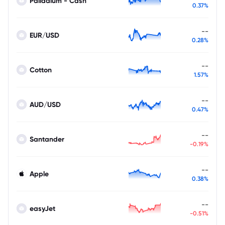
Palladium - Cash
0.37%
--
EUR/USD
0.28%
--
Cotton
1.57%
--
AUD/USD
0.47%
--
Santander
-0.19%
--
Apple
0.38%
--
easyJet
-0.51%