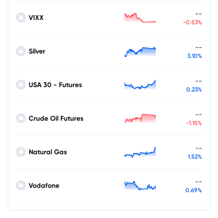
--
VIXX
-0.53%
--
Silver
3.10%
--
USA 30 - Futures
0.23%
--
Crude Oil Futures
-1.15%
--
Natural Gas
1.52%
--
Vodafone
0.69%