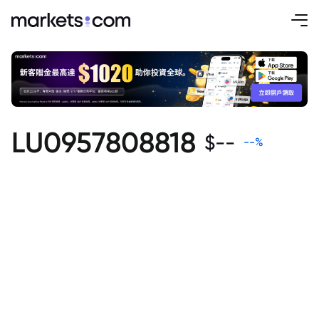
LU0957808818
$
--
--
%