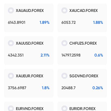
XAUAUD.FOREX
XAUCAD.FOREX
6143.8901
1.89%
6053.72
1.88%
XAUUSD.FOREX
CHFUZS.FOREX
4342.351
2.11%
14797.2598
0.6%
XAUEUR.FOREX
SGDVND.FOREX
3756.6987
1.8%
20488.7
0.26%
EURVND.FOREX
EURIDR.FOREX