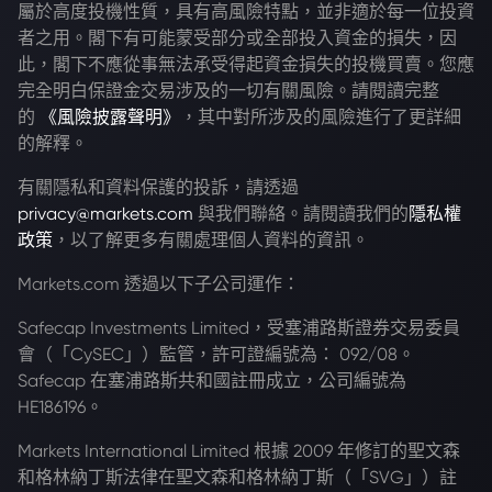
屬於高度投機性質，具有高風險特點，並非適於每一位投資
者之用。閣下有可能蒙受部分或全部投入資金的損失，因
此，閣下不應從事無法承受得起資金損失的投機買賣。您應
完全明白保證金交易涉及的一切有關風險。請閱讀完整
的
《風險披露聲明》
，其中對所涉及的風險進行了更詳細
的解釋。
有關隱私和資料保護的投訴，請透過
privacy@markets.com
與我們聯絡。請閱讀我們的
隱私權
政策
，以了解更多有關處理個人資料的資訊。
Markets.com 透過以下子公司運作：
Safecap Investments Limited，受塞浦路斯證券交易委員
會（「CySEC」）監管，許可證編號為： 092/08。
Safecap 在塞浦路斯共和國註冊成立，公司編號為
HE186196。
Markets International Limited 根據 2009 年修訂的聖文森
和格林納丁斯法律在聖文森和格林納丁斯（「SVG」）註