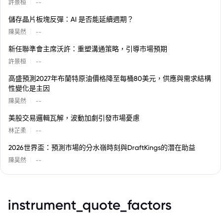
|
許景桓
--
儲存晶片板塊反彈：AI 是否能延續週期？
|
陳昊然
--
新任聯準會主席沃許：重塑溝通策略，引導市場預期
|
許景桓
--
高盛預測2027年布蘭特原油價格降至每桶80美元，供應與需求結構
性變化是主因
|
陳昊然
--
美股交易邏輯瓦解，波動加劇引發市場憂慮
|
林芷柔
--
2026世界盃：預測市場的分水嶺時刻與DraftKings的潛在助益
|
陳昊然
--
instrument_quote_factors