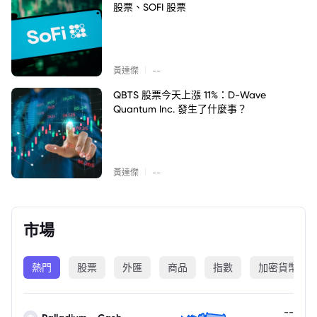
股票、SOFI 股票
|
黃達傑
--
QBTS 股票今天上漲 11%：D-Wave
Quantum Inc. 發生了什麼事？
|
黃達傑
--
市場
熱門
股票
外匯
商品
指數
加密貨幣
--