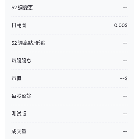
52 週變更
--
日範圍
0.00$
52 週高點/低點
--
每股股息
--
市值
--$
每股盈餘
--
測試版
--
成交量
--