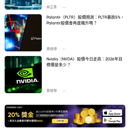
|
林芷柔
--
Palantir（PLTR）股價預測：PLTR暴跌5%，
Palantir股價會再度飆升嗎？
|
黃達傑
--
Nvidia（NVDA）股價今日走高：2026年目
標價是多少？
|
黃達傑
--