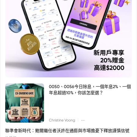
0050、0056今日除息，一個年息2%、一個
年息超過10%，你該怎麼選？
|
Christine Voong
--
聯準會新時代：鮑爾繼任者沃許在通膨與市場擔憂下釋放謹慎信號