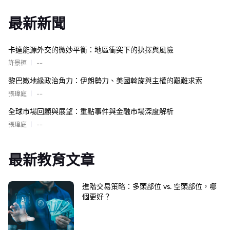
最新新聞
卡達能源外交的微妙平衡：地區衝突下的抉擇與風險
|
許景桓
--
黎巴嫩地緣政治角力：伊朗勢力、美國斡旋與主權的艱難求索
|
張瑋庭
--
全球市場回顧與展望：重點事件與金融市場深度解析
|
張瑋庭
--
最新教育文章
進階交易策略：多頭部位 vs. 空頭部位，哪
個更好？