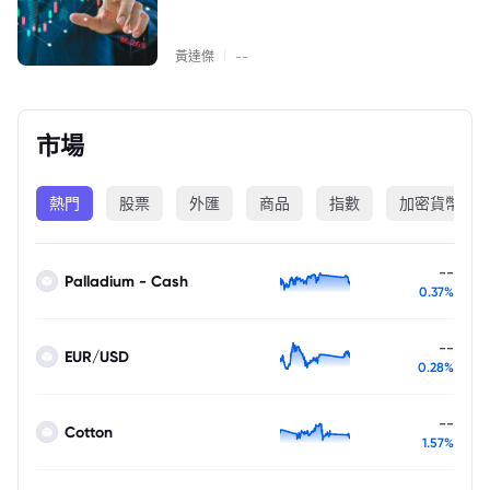
|
黃達傑
--
市場
熱門
股票
外匯
商品
指數
加密貨幣
--
Palladium - Cash
0.37%
--
EUR/USD
0.28%
--
Cotton
1.57%