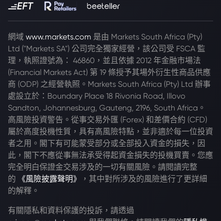
網域
www.markets.com
是由 Markets South Africa (Pty)
Ltd ("Markets SA") 公司完全獨家經營，該公司受 FSCA 監
理，執照證號為： 46860，並且依據 2012 年金融市場法
(Financial Markets Act) 第 19 條授予其場外衍生性商品供應
商 (ODP) 之經營執照。Markets South Africa (Pty) Ltd 辦事
處設立於：Boundary Place 18 Rivonia Road, Illovo
Sandton, Johannesburg, Gauteng, 2196, South Africa。
高風險投資警告。從事交易外匯 (Forex) 和差價合約 (CFD)
屬於高度投機性質，具有高風險特點，並非適於每一位投資
者之用。閣下有可能蒙受部分或全部投入資金的損失，因
此，閣下不應從事無法承受得起資金損失的投機買賣。您應
完全明白保證金交易涉及的一切有關風險。請閱讀完整
的
《風險披露聲明》
，其中對所涉及的風險進行了更詳細
的解釋。
有關隱私和資料保護的投訴，請透過