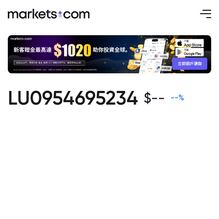
LU0954695234
$
--
--
%