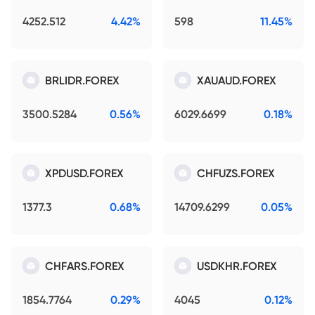
4252.512
4.42%
598
11.45%
BRLIDR.FOREX
XAUAUD.FOREX
3500.5284
0.56%
6029.6699
0.18%
XPDUSD.FOREX
CHFUZS.FOREX
1377.3
0.68%
14709.6299
0.05%
CHFARS.FOREX
USDKHR.FOREX
1854.7764
0.29%
4045
0.12%