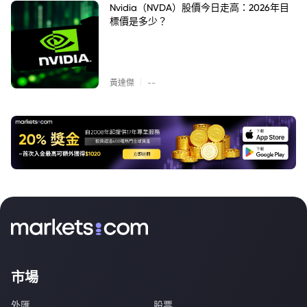
Nvidia（NVDA）股價今日走高：2026年目
標價是多少？
|
黃達傑
--
市場
外匯
股票