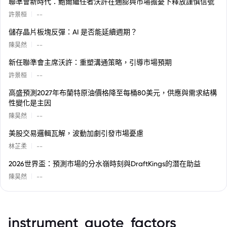
聯準會新時代：鮑爾繼任者沃許在通膨與市場擔憂下釋放謹慎信號
|
許景桓
--
儲存晶片板塊反彈：AI 是否能延續週期？
|
陳昊然
--
新任聯準會主席沃許：重塑溝通策略，引導市場預期
|
許景桓
--
高盛預測2027年布蘭特原油價格降至每桶80美元，供應與需求結構
性變化是主因
|
陳昊然
--
美股交易邏輯瓦解，波動加劇引發市場憂慮
|
林芷柔
--
2026世界盃：預測市場的分水嶺時刻與DraftKings的潛在助益
|
陳昊然
--
instrument_quote_factors