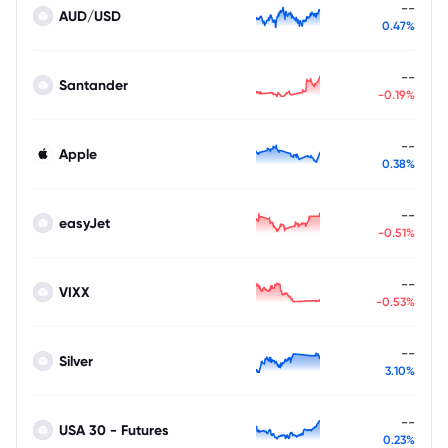
--
AUD/USD
0.47%
--
Santander
-0.19%
--
Apple
0.38%
--
easyJet
-0.51%
--
VIXX
-0.53%
--
Silver
3.10%
--
USA 30 - Futures
0.23%