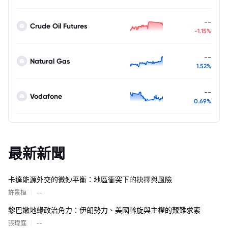
--
Crude Oil Futures
-1.15%
--
Natural Gas
1.52%
--
Vodafone
0.69%
最新新聞
卡達能源外交的微妙平衡：地區衝突下的抉擇與風險
|
許景桓
--
黎巴嫩地緣政治角力：伊朗勢力、美國斡旋與主權的艱難求索
|
張瑋庭
--