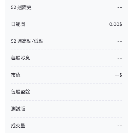
52 週變更
--
日範圍
0.00$
52 週高點/低點
--
每股股息
--
市值
--$
每股盈餘
--
測試版
--
成交量
--