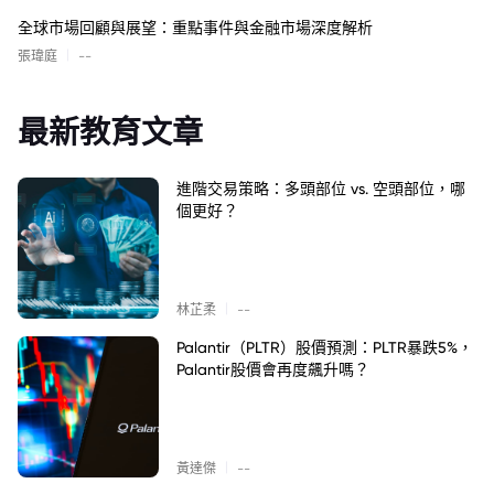
全球市場回顧與展望：重點事件與金融市場深度解析
|
張瑋庭
--
最新教育文章
進階交易策略：多頭部位 vs. 空頭部位，哪
個更好？
|
林芷柔
--
Palantir（PLTR）股價預測：PLTR暴跌5%，
Palantir股價會再度飆升嗎？
|
黃達傑
--