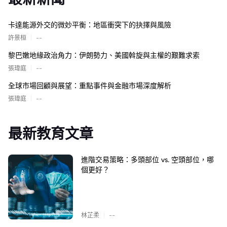
卡達能源外交的微妙平衡：地區衝突下的抉擇與風險
|
許景桓
--
黎巴嫩地緣政治角力：伊朗勢力、美國斡旋與主權的艱難求索
|
張瑋庭
--
全球市場回顧與展望：重點事件與金融市場深度解析
|
張瑋庭
--
最新教育文章
進階交易策略：多頭部位 vs. 空頭部位，哪
個更好？
|
林芷柔
--