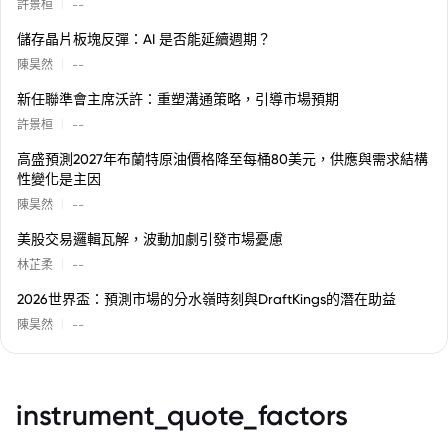
|
許景桓
--
儲存晶片板塊反彈：AI 是否能延續週期？
|
陳昊然
--
新任聯準會主席沃許：重塑溝通策略，引導市場預期
|
許景桓
--
高盛預測2027年布蘭特原油價格降至每桶80美元，供應與需求結構
性變化是主因
|
陳昊然
--
美股交易邏輯瓦解，波動加劇引發市場憂慮
|
林芷柔
--
2026世界盃：預測市場的分水嶺時刻與DraftKings的潛在助益
|
陳昊然
--
instrument_quote_factors