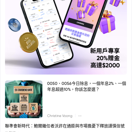
0050、0056今日除息，一個年息2%、一個
年息超過10%，你該怎麼選？
|
Christine Voong
--
聯準會新時代：鮑爾繼任者沃許在通膨與市場擔憂下釋放謹慎信號