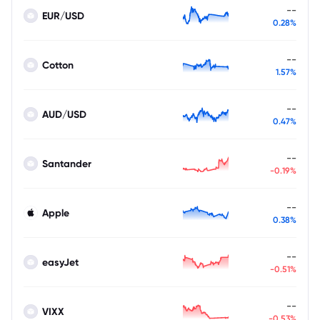
--
EUR/USD
0.28%
--
Cotton
1.57%
--
AUD/USD
0.47%
--
Santander
-0.19%
--
Apple
0.38%
--
easyJet
-0.51%
--
VIXX
-0.53%