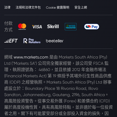
法律
法規和法律文件包
Cookie 披露聲明
安全上網
付款
方式
網域
www.markets.com
是由 Markets South Africa (Pty)
Ltd ("Markets SA") 公司完全獨家經營，該公司受 FSCA 監
理，執照證號為： 46860，並且依據 2012 年金融市場法
(Financial Markets Act) 第 19 條授予其場外衍生性商品供應
商 (ODP) 之經營執照。Markets South Africa (Pty) Ltd 辦事
處設立於：Boundary Place 18 Rivonia Road, Illovo
Sandton, Johannesburg, Gauteng, 2196, South Africa。
高風險投資警告。從事交易外匯 (Forex) 和差價合約 (CFD)
屬於高度投機性質，具有高風險特點，並非適於每一位投資
者之用。閣下有可能蒙受部分或全部投入資金的損失，因