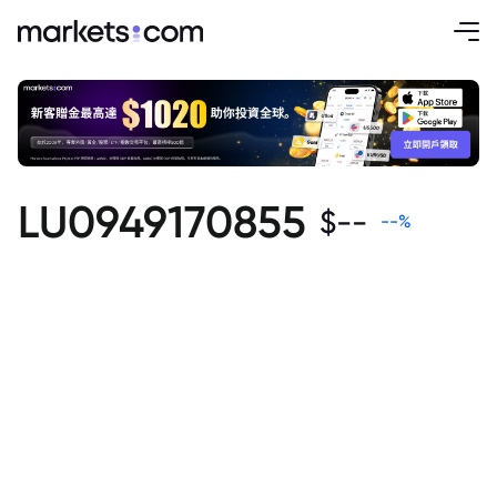
LU0949170855
$
--
--
%