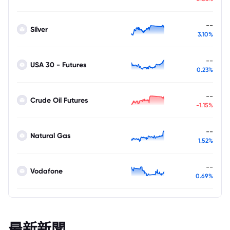
--
Silver
3.10%
--
USA 30 - Futures
0.23%
--
Crude Oil Futures
-1.15%
--
Natural Gas
1.52%
--
Vodafone
0.69%
最新新聞