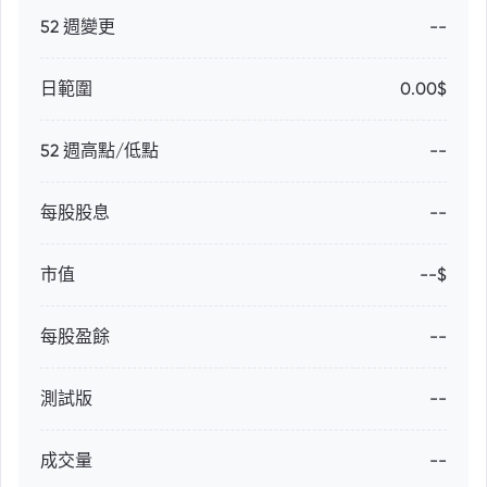
52 週變更
--
日範圍
0.00$
52 週高點/低點
--
每股股息
--
市值
--$
每股盈餘
--
測試版
--
成交量
--