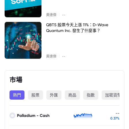
|
黃達傑
--
QBTS 股票今天上漲 11%：D-Wave
Quantum Inc. 發生了什麼事？
|
黃達傑
--
市場
熱門
股票
外匯
商品
指數
加密貨幣
--
Palladium - Cash
0.37%