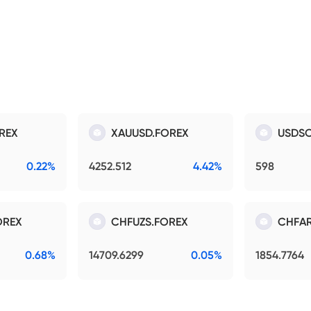
REX
XAUUSD.FOREX
USDSO
0.22%
4252.512
4.42%
598
OREX
CHFUZS.FOREX
CHFAR
0.68%
14709.6299
0.05%
1854.7764