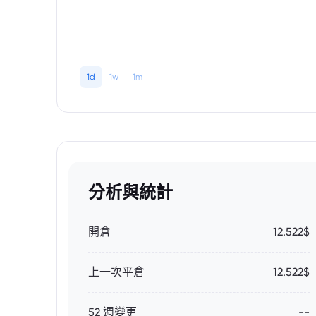
1d
1w
1m
分析與統計
開倉
12.522$
上一次平倉
12.522$
52 週變更
--