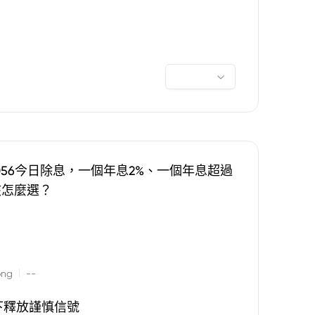
0056今日除息，一個年息2%、一個年息超過
該怎麼選？
|
ong
--
下釋放謹慎信號