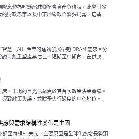
張降息轉為呼籲縮減聯準會資產負債表，此舉引發
大的財政赤字以及中東地緣政治緊張局勢，這些因
專家預計將進入政策觀望期，重點將放在維持較高
慧（AI）產業的蓬勃發展帶動 DRAM 需求。分
協議可能重塑產業估值。短期至中期內，在供應受
期
主席，市場的目光已聚焦於其首次政策決策會議。
言導致政策失誤，並賦予央行過度的中心地位。他
期市場信號的依賴，並強化對經濟基本面的關注。
，供應與需求結構性變化是主因
下調至每桶80美元，主要原因是全球供應增長勢頭