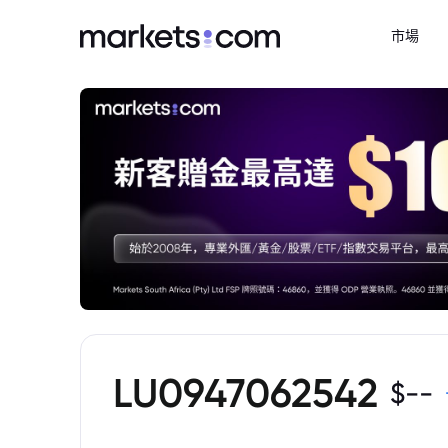
市場
LU0947062542
$
--