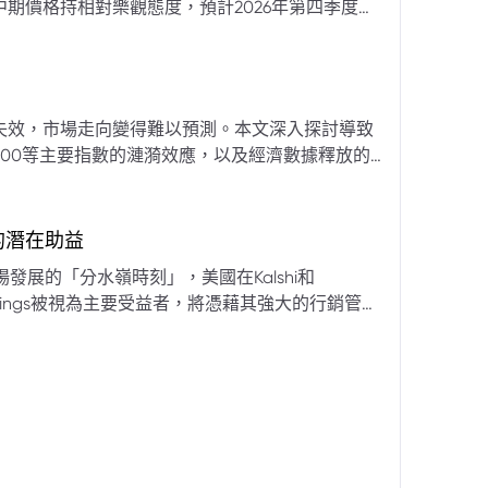
期價格持相對樂觀態度，預計2026年第四季度布
亞那、委內瑞拉及阿聯酋的產量提升，加上需求端
關鍵因素。對於荷莫茲海峽的運輸干擾，高盛判斷
600萬桶）因需求疲軟和市場已存在的供過於求而
地緣政治不確定性仍可能導致劇烈價格波動，若出
失效，市場走向變得難以預測。本文深入探討導致
端情況下2027年甚至可能觸及140美元。相對地，
00等主要指數的漣漪效應，以及經濟數據釋放的
至每桶70美元左右，2027年則可能降至每桶60
為新常態。重點摘要包括：先前「逢低買入」策略
被視為關鍵的短期市場指標。 **核心要
s的潛在助益
** 標普500指數出
發展的「分水嶺時刻」，美國在Kalshi和
ftKings被視為主要受益者，將憑藉其強大的行銷管
格
來的NFL賽季做準備。
分析師的悲觀情緒升溫，多家機構發出熊市預警信號。