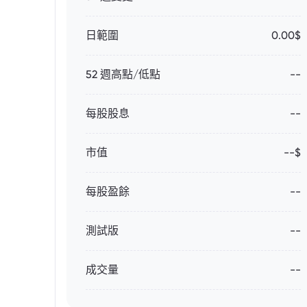
日範圍
0.00$
52 週高點/低點
--
每股股息
--
市值
--$
每股盈餘
--
測試版
--
成交量
--