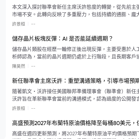
本文深入探討聯準會新任主席沃許態度的轉變，從先前主
市場不安。此轉向反映了多重壓力，包括持續的通膨、龐
素限制了聯準會實施降息或激進縮減資產負債表的空間。
|
許景桓
--
利率以及避免可能破壞市場穩定的行動上。
儲存晶片板塊反彈：AI 是否能延續週期？
儲存晶片類股在經歷一輪修正後出現反彈，主要受惠於人工智
析師認為，當前的晶片週期仍處於上行階段，且長期客戶
限的支撐下，價格預期將持續走高。
|
陳昊然
--
新任聯準會主席沃許：重塑溝通策略，引導市場預
隨著凱文・沃許接任美國聯邦準備理事會（聯準會）新任
沃許旨在革新聯準會當前的溝通模式，認為過度的公開發
計畫重塑政策預期的發布方式及其頻率，目標是減少對預
|
許景桓
--
高盛預測2027年布蘭特原油價格降至每桶80美元
高盛在週四更新預測，將2027年布蘭特原油平均價格預期