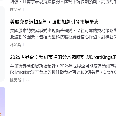
增強，且需求表現持續偏弱。儘管下調長期預期，高盛對中
蘭特原油均價為每桶90美元。該行認為，美國、巴西、圭
|
陳昊然
--
結構性變化，正在重塑市場平衡，其中中國新能源轉型是
其影響低於預期，二季度的全球供應缺口（每日500萬至
美股交易邏輯瓦解，波動加劇引發市場憂慮
得到緩衝。預計海灣產油國出口將於8月底恢復正常，但
美國股市的交易模式出現顯著轉變，過往可靠的交易策略
口受阻持續，2026年底油價可能升至每桶110美元以上，極
此波動的因素，包括大型科技股投資者信心降溫、對標普5
若供應快速恢復且需求進一步走弱，2026年底油價可能回落
矛盾信號。專家意見顯示，雙向交易與市場震盪加劇將成
|
美元。
林芷柔
--
的失效、通膨與就業數據的影響，以及聯準會即將發布的政策決策
點：** * **交易邏輯轉變：** 順勢做多的市場邏輯已瓦解，市場走向變得難以預測。 * **科技股信心減弱：**
2026世界盃：預測市場的分水嶺時刻與DraftKing
過去的市場領頭羊大型科技股，投資者信心明顯降溫，股價表現反覆。 * **指數波動擴大：
華爾街券商伯恩斯坦預計，2026年世界盃可能成為預測市場
現顯著的單日反轉幅度，整體市場穩定性大幅下降。 * **經濟數據拉扯：** 經濟數據表現出韌性與聯準會緊
Polymarket等平台上的投注額預計可達100億美元。Dra
縮貨幣政策預期升溫之間形成拉扯，加劇市場不確定性。 * **專家預期：** 預計將持續出現板塊輪動與風
道、西班牙語轉播權以及對預測市場業務的拓展，為即將到
|
切換，投資者意見分歧程度處於極高水平。 * **聚焦聯準會：** 聯準會的利率決議及後續記者會，被視為短
陳昊然
--
期市場風向標。 * **華爾街謹慎：** 華爾街