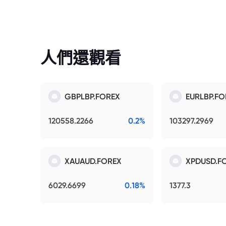
人們還觀看
GBPLBP.FOREX
EURLBP.FO
120558.2266
0.2%
103297.2969
XAUAUD.FOREX
XPDUSD.F
6029.6699
0.18%
1377.3