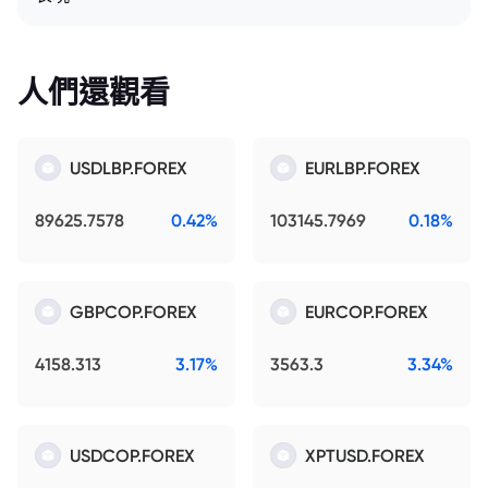
人們還觀看
USDLBP.FOREX
EURLBP.FOREX
89625.7578
0.42%
103145.7969
0.18%
GBPCOP.FOREX
EURCOP.FOREX
4158.313
3.17%
3563.3
3.34%
USDCOP.FOREX
XPTUSD.FOREX