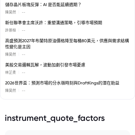
儲存晶片板塊反彈：AI 是否能延續週期？
|
陳昊然
--
新任聯準會主席沃許：重塑溝通策略，引導市場預期
|
許景桓
--
高盛預測2027年布蘭特原油價格降至每桶80美元，供應與需求結構
性變化是主因
|
陳昊然
--
美股交易邏輯瓦解，波動加劇引發市場憂慮
|
林芷柔
--
2026世界盃：預測市場的分水嶺時刻與DraftKings的潛在助益
|
陳昊然
--
instrument_quote_factors