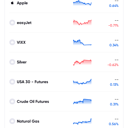
--
Apple
0.64%
--
easyJet
-0.71%
--
VIXX
0.34%
--
Silver
-0.62%
--
USA 30 - Futures
0.13%
--
Crude Oil Futures
0.31%
--
Natural Gas
0.56%