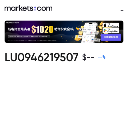
LU0946219507
$
--
--
%