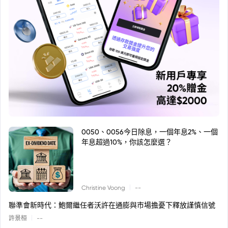
0050、0056今日除息，一個年息2%、一個
年息超過10%，你該怎麼選？
|
Christine Voong
--
聯準會新時代：鮑爾繼任者沃許在通膨與市場擔憂下釋放謹慎信號
|
許景桓
--