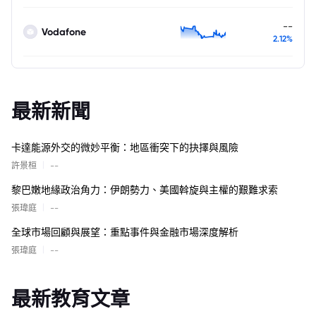
--
Vodafone
2.12%
最新新聞
卡達能源外交的微妙平衡：地區衝突下的抉擇與風險
|
許景桓
--
黎巴嫩地緣政治角力：伊朗勢力、美國斡旋與主權的艱難求索
|
張瑋庭
--
全球市場回顧與展望：重點事件與金融市場深度解析
|
張瑋庭
--
最新教育文章