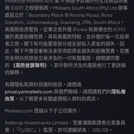
(Financial Markets Act) 第 19 條授予其場外衍生性商品供應
商 (ODP) 之經營執照。Markets South Africa (Pty) Ltd 辦事
處設立於：Boundary Place 18 Rivonia Road, Illovo
Sandton, Johannesburg, Gauteng, 2196, South Africa。
高風險投資警告。從事交易外匯 (Forex) 和差價合約 (CFD)
屬於高度投機性質，具有高風險特點，並非適於每一位投資
者之用。閣下有可能蒙受部分或全部投入資金的損失，因
此，閣下不應從事無法承受得起資金損失的投機買賣。您應
完全明白保證金交易涉及的一切有關風險。請閱讀完整
的
《風險披露聲明》
，其中對所涉及的風險進行了更詳細
的解釋。
有關隱私和資料保護的投訴，請透過
privacy@markets.com
與我們聯絡。請閱讀我們的
隱私權
政策
，以了解更多有關處理個人資料的資訊。
Markets.com 透過以下子公司運作：
Safecap Investments Limited，受塞浦路斯證券交易委員
會（「CySEC」）監管，許可證編號為： 092/08。