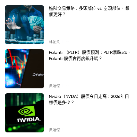
進階交易策略：多頭部位 vs. 空頭部位，哪
個更好？
|
林芷柔
--
Palantir（PLTR）股價預測：PLTR暴跌5%，
Palantir股價會再度飆升嗎？
|
黃達傑
--
Nvidia（NVDA）股價今日走高：2026年目
標價是多少？
|
黃達傑
--