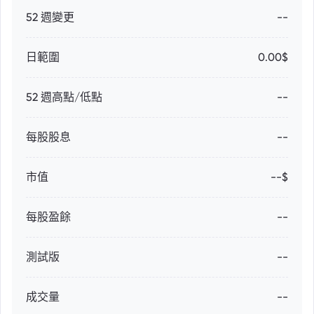
52 週變更
--
日範圍
0.00$
52 週高點/低點
--
每股股息
--
市值
--$
每股盈餘
--
測試版
--
成交量
--