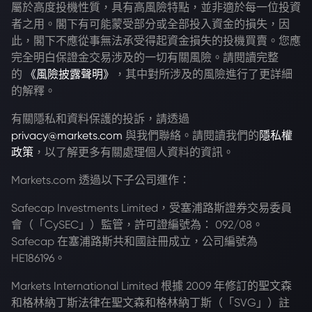
屬於高度投機性質，具有高風險特點，並非適於每一位投資
者之用。閣下有可能蒙受部分或全部投入資金的損失，因
此，閣下不應從事無法承受得起資金損失的投機買賣。您應
完全明白保證金交易涉及的一切有關風險。請閱讀完整
的
《風險披露聲明》
，其中對所涉及的風險進行了更詳細
的解釋。
有關隱私和資料保護的投訴，請透過
privacy@markets.com
與我們聯絡。請閱讀我們的
隱私權
政策
，以了解更多有關處理個人資料的資訊。
Markets.com 透過以下子公司運作：
Safecap Investments Limited，受塞浦路斯證券交易委員
會（「CySEC」）監管，許可證編號為： 092/08。
Safecap 在塞浦路斯共和國註冊成立，公司編號為
HE186196。
Markets International Limited 根據 2009 年修訂的聖文森
和格林納丁斯法律在聖文森和格林納丁斯（「SVG」）註