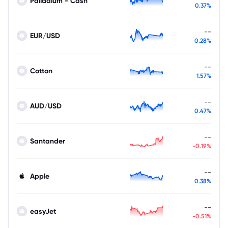
Palladium - Cash
0.37%
--
EUR/USD
0.28%
--
Cotton
1.57%
--
AUD/USD
0.47%
--
Santander
-0.19%
--
Apple
0.38%
--
easyJet
-0.51%