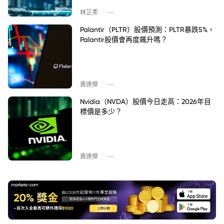
|
林芷柔
--
Palantir（PLTR）股價預測：PLTR暴跌5%，
Palantir股價會再度飆升嗎？
|
黃達傑
--
Nvidia（NVDA）股價今日走高：2026年目
標價是多少？
|
黃達傑
--