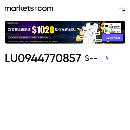
LU0944770857
$
--
--
%