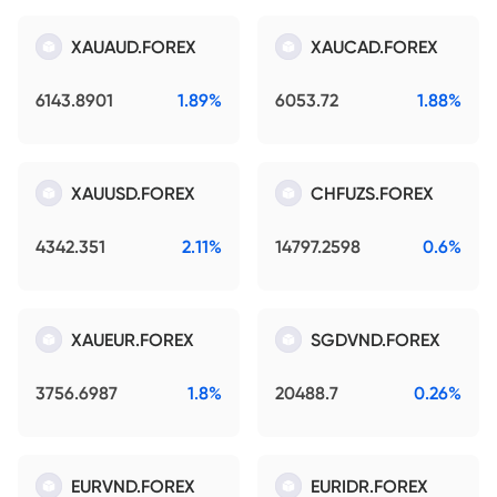
XAUAUD.FOREX
XAUCAD.FOREX
6143.8901
1.89%
6053.72
1.88%
XAUUSD.FOREX
CHFUZS.FOREX
4342.351
2.11%
14797.2598
0.6%
XAUEUR.FOREX
SGDVND.FOREX
3756.6987
1.8%
20488.7
0.26%
EURVND.FOREX
EURIDR.FOREX