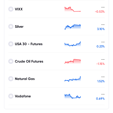
--
VIXX
-0.53%
--
Silver
3.10%
--
USA 30 - Futures
0.23%
--
Crude Oil Futures
-1.15%
--
Natural Gas
1.52%
--
Vodafone
0.69%