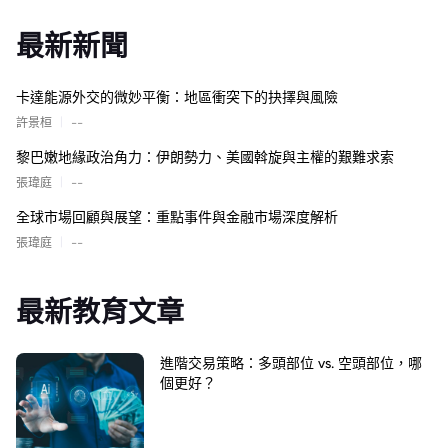
最新新聞
卡達能源外交的微妙平衡：地區衝突下的抉擇與風險
|
許景桓
--
黎巴嫩地緣政治角力：伊朗勢力、美國斡旋與主權的艱難求索
|
張瑋庭
--
全球市場回顧與展望：重點事件與金融市場深度解析
|
張瑋庭
--
最新教育文章
進階交易策略：多頭部位 vs. 空頭部位，哪
個更好？