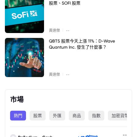
股票、SOFI 股票
|
黃達傑
--
QBTS 股票今天上漲 11%：D-Wave
Quantum Inc. 發生了什麼事？
|
黃達傑
--
市場
熱門
股票
外匯
商品
指數
加密貨幣
--