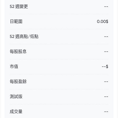
52 週變更
--
日範圍
0.00$
52 週高點/低點
--
每股股息
--
市值
--$
每股盈餘
--
測試版
--
成交量
--