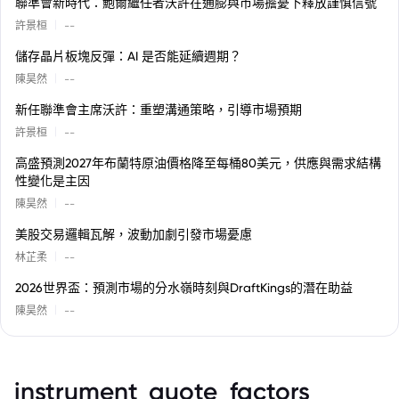
聯準會新時代：鮑爾繼任者沃許在通膨與市場擔憂下釋放謹慎信號
|
許景桓
--
儲存晶片板塊反彈：AI 是否能延續週期？
|
陳昊然
--
新任聯準會主席沃許：重塑溝通策略，引導市場預期
|
許景桓
--
高盛預測2027年布蘭特原油價格降至每桶80美元，供應與需求結構
性變化是主因
|
陳昊然
--
美股交易邏輯瓦解，波動加劇引發市場憂慮
|
林芷柔
--
2026世界盃：預測市場的分水嶺時刻與DraftKings的潛在助益
|
陳昊然
--
instrument_quote_factors