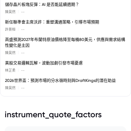
儲存晶片板塊反彈：AI 是否能延續週期？
|
陳昊然
--
新任聯準會主席沃許：重塑溝通策略，引導市場預期
|
許景桓
--
高盛預測2027年布蘭特原油價格降至每桶80美元，供應與需求結構
性變化是主因
|
陳昊然
--
美股交易邏輯瓦解，波動加劇引發市場憂慮
|
林芷柔
--
2026世界盃：預測市場的分水嶺時刻與DraftKings的潛在助益
|
陳昊然
--
instrument_quote_factors