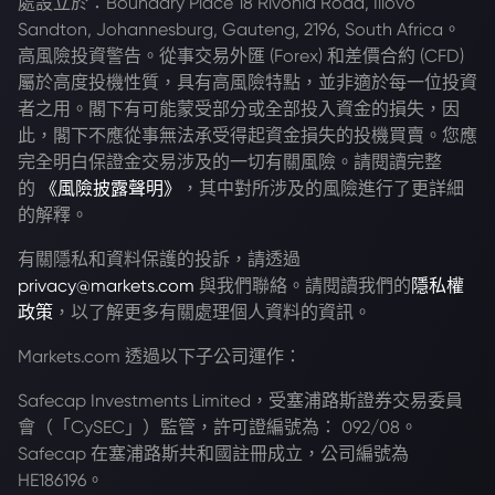
處設立於：Boundary Place 18 Rivonia Road, Illovo
Sandton, Johannesburg, Gauteng, 2196, South Africa。
高風險投資警告。從事交易外匯 (Forex) 和差價合約 (CFD)
屬於高度投機性質，具有高風險特點，並非適於每一位投資
者之用。閣下有可能蒙受部分或全部投入資金的損失，因
此，閣下不應從事無法承受得起資金損失的投機買賣。您應
完全明白保證金交易涉及的一切有關風險。請閱讀完整
的
《風險披露聲明》
，其中對所涉及的風險進行了更詳細
的解釋。
有關隱私和資料保護的投訴，請透過
privacy@markets.com
與我們聯絡。請閱讀我們的
隱私權
政策
，以了解更多有關處理個人資料的資訊。
Markets.com 透過以下子公司運作：
Safecap Investments Limited，受塞浦路斯證券交易委員
會（「CySEC」）監管，許可證編號為： 092/08。
Safecap 在塞浦路斯共和國註冊成立，公司編號為
HE186196。