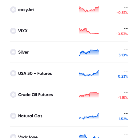
--
easyJet
-0.51%
--
VIXX
-0.53%
--
Silver
3.10%
--
USA 30 - Futures
0.23%
--
Crude Oil Futures
-1.15%
--
Natural Gas
1.52%
--
Vodafone