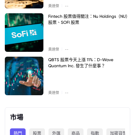
|
黃達傑
--
Fintech 股票值得關注：Nu Holdings（NU）
股票、SOFI 股票
|
黃達傑
--
QBTS 股票今天上漲 11%：D-Wave
Quantum Inc. 發生了什麼事？
|
黃達傑
--
市場
熱門
股票
外匯
商品
指數
加密貨幣