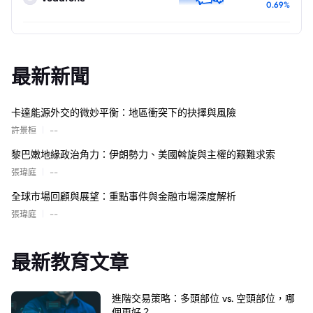
0.69%
最新新聞
卡達能源外交的微妙平衡：地區衝突下的抉擇與風險
|
許景桓
--
黎巴嫩地緣政治角力：伊朗勢力、美國斡旋與主權的艱難求索
|
張瑋庭
--
全球市場回顧與展望：重點事件與金融市場深度解析
|
張瑋庭
--
最新教育文章
進階交易策略：多頭部位 vs. 空頭部位，哪
個更好？