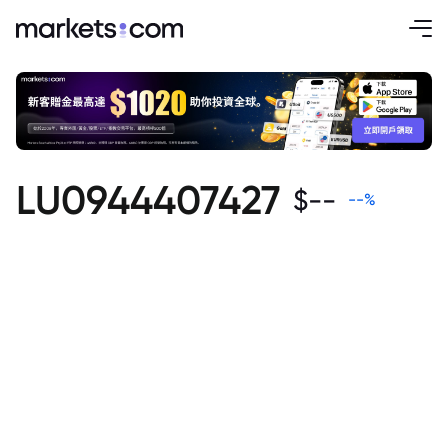
LU0944407427
$
--
--
%