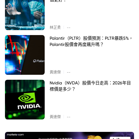
|
林芷柔
--
Palantir（PLTR）股價預測：PLTR暴跌5%，
Palantir股價會再度飆升嗎？
|
黃達傑
--
Nvidia（NVDA）股價今日走高：2026年目
標價是多少？
|
黃達傑
--