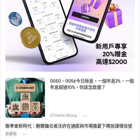
0050、0056今日除息，一個年息2%、一個
年息超過10%，你該怎麼選？
|
Christine Voong
--
聯準會新時代：鮑爾繼任者沃許在通膨與市場擔憂下釋放謹慎信號
|
許景桓
--