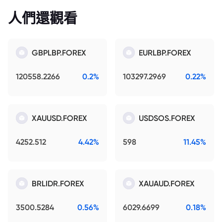
人們還觀看
GBPLBP.FOREX
EURLBP.FOREX
120558.2266
0.2%
103297.2969
0.22%
XAUUSD.FOREX
USDSOS.FOREX
4252.512
4.42%
598
11.45%
BRLIDR.FOREX
XAUAUD.FOREX
3500.5284
0.56%
6029.6699
0.18%