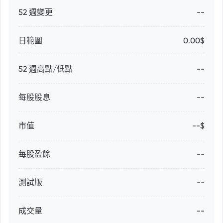
52 週變更
--
日範圍
0.00$
52 週高點/低點
--
每股股息
--
市值
--$
每股盈餘
--
測試版
--
成交量
--