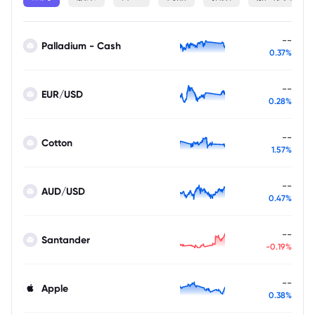
--
Palladium - Cash
0.37%
--
EUR/USD
0.28%
--
Cotton
1.57%
--
AUD/USD
0.47%
--
Santander
-0.19%
--
Apple
0.38%