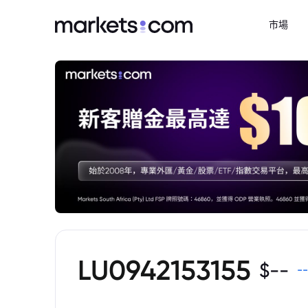
市場
LU0942153155
$
--
--