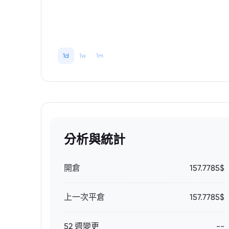
1d
1w
1m
分析與統計
開倉
157.7785$
上一次平倉
157.7785$
52 週變更
--