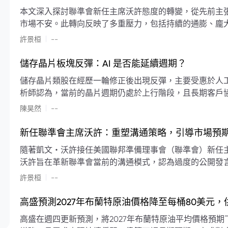
本文深入探討聯準會新任主席沃許態度的轉變，從先前主
市場不安。此轉向反映了多重壓力，包括持續的通膨、龐
素限制了聯準會實施降息或激進縮減資產負債表的空間。
|
許景桓
--
利率以及避免可能破壞市場穩定的行動上。
儲存晶片板塊反彈：AI 是否能延續週期？
儲存晶片類股在經歷一輪修正後出現反彈，主要受惠於人工智
析師認為，當前的晶片週期仍處於上行階段，且長期客戶
限的支撐下，價格預期將持續走高。
|
陳昊然
--
新任聯準會主席沃許：重塑溝通策略，引導市場預
隨著凱文・沃許接任美國聯邦準備理事會（聯準會）新任
沃許旨在革新聯準會當前的溝通模式，認為過度的公開發
計畫重塑政策預期的發布方式及其頻率，目標是減少對預
|
許景桓
--
高盛預測2027年布蘭特原油價格降至每桶80美元
高盛在週四更新預測，將2027年布蘭特原油平均價格預期