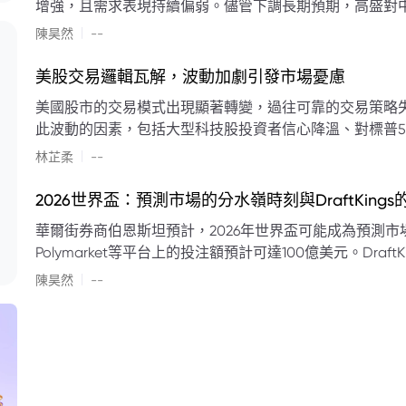
增強，且需求表現持續偏弱。儘管下調長期預期，高盛對中
蘭特原油均價為每桶90美元。該行認為，美國、巴西、圭
|
陳昊然
--
結構性變化，正在重塑市場平衡，其中中國新能源轉型是
其影響低於預期，二季度的全球供應缺口（每日500萬至
美股交易邏輯瓦解，波動加劇引發市場憂慮
得到緩衝。預計海灣產油國出口將於8月底恢復正常，但
美國股市的交易模式出現顯著轉變，過往可靠的交易策略
口受阻持續，2026年底油價可能升至每桶110美元以上，極
此波動的因素，包括大型科技股投資者信心降溫、對標普5
若供應快速恢復且需求進一步走弱，2026年底油價可能回落
矛盾信號。專家意見顯示，雙向交易與市場震盪加劇將成
|
美元。
林芷柔
--
的失效、通膨與就業數據的影響，以及聯準會即將發布的政策決策
點：** * **交易邏輯轉變：** 順勢做多的市場邏輯已瓦解，市場走向變得難以預測。 * **科技股信心減弱：**
2026世界盃：預測市場的分水嶺時刻與DraftKing
過去的市場領頭羊大型科技股，投資者信心明顯降溫，股價表現反覆。 * **指數波動擴大：
華爾街券商伯恩斯坦預計，2026年世界盃可能成為預測市場
現顯著的單日反轉幅度，整體市場穩定性大幅下降。 * **經濟數據拉扯：** 經濟數據表現出韌性與聯準會緊
Polymarket等平台上的投注額預計可達100億美元。Dra
縮貨幣政策預期升溫之間形成拉扯，加劇市場不確定性。 * **專家預期：** 預計將持續出現板塊輪動與風
道、西班牙語轉播權以及對預測市場業務的拓展，為即將到
|
切換，投資者意見分歧程度處於極高水平。 * **聚焦聯準會：** 聯準會的利率決議及後續記者會，被視為短
陳昊然
--
期市場風向標。 * **華爾街謹慎：** 華爾街