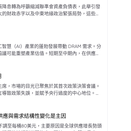
張降息轉為呼籲縮減聯準會資產負債表，此舉引發
大的財政赤字以及中東地緣政治緊張局勢，這些因
專家預計將進入政策觀望期，重點將放在維持較高
慧（AI）產業的蓬勃發展帶動 DRAM 需求。分
協議可能重塑產業估值。短期至中期內，在供應受
期
主席，市場的目光已聚焦於其首次政策決策會議。
言導致政策失誤，並賦予央行過度的中心地位。他
期市場信號的依賴，並強化對經濟基本面的關注。
，供應與需求結構性變化是主因
下調至每桶80美元，主要原因是全球供應增長勢頭