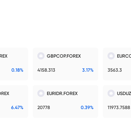
REX
GBPCOP.FOREX
EURCO
0.18%
4158.313
3.17%
3563.3
OREX
EURIDR.FOREX
USDUZ
6.47%
20778
0.39%
11973.7588