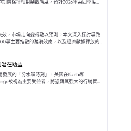
期價格持相對樂觀態度，預計2026年第四季度布
亞那、委內瑞拉及阿聯酋的產量提升，加上需求端
關鍵因素。對於荷莫茲海峽的運輸干擾，高盛判斷
600萬桶）因需求疲軟和市場已存在的供過於求而
地緣政治不確定性仍可能導致劇烈價格波動，若出
失效，市場走向變得難以預測。本文深入探討導致
端情況下2027年甚至可能觸及140美元。相對地，
00等主要指數的漣漪效應，以及經濟數據釋放的
至每桶70美元左右，2027年則可能降至每桶60
為新常態。重點摘要包括：先前「逢低買入」策略
被視為關鍵的短期市場指標。 **核心要
s的潛在助益
** 標普500指數出
發展的「分水嶺時刻」，美國在Kalshi和
ftKings被視為主要受益者，將憑藉其強大的行銷管
格
來的NFL賽季做準備。
分析師的悲觀情緒升溫，多家機構發出熊市預警信號。