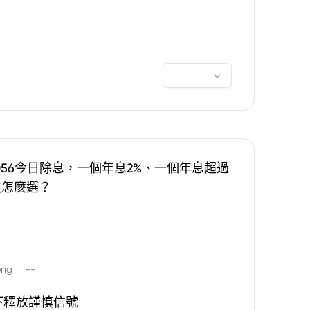
0056今日除息，一個年息2%、一個年息超過
該怎麼選？
|
ong
--
下釋放謹慎信號