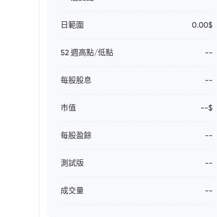
日範圍
0.00$
52 週高點/低點
--
每股股息
--
市值
--$
每股盈餘
--
測試版
--
成交量
--