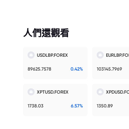
人們還觀看
USDLBP.FOREX
EURLBP.FO
89625.7578
0.42%
103145.7969
XPTUSD.FOREX
XPDUSD.F
1738.03
6.57%
1350.89