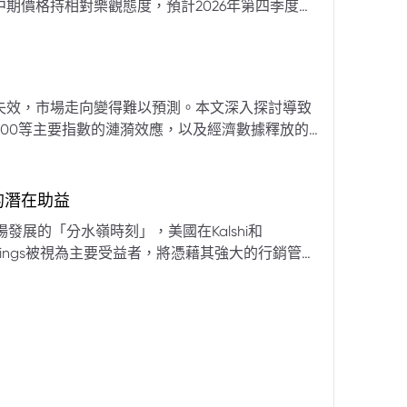
期價格持相對樂觀態度，預計2026年第四季度布
亞那、委內瑞拉及阿聯酋的產量提升，加上需求端
關鍵因素。對於荷莫茲海峽的運輸干擾，高盛判斷
600萬桶）因需求疲軟和市場已存在的供過於求而
地緣政治不確定性仍可能導致劇烈價格波動，若出
失效，市場走向變得難以預測。本文深入探討導致
端情況下2027年甚至可能觸及140美元。相對地，
00等主要指數的漣漪效應，以及經濟數據釋放的
至每桶70美元左右，2027年則可能降至每桶60
為新常態。重點摘要包括：先前「逢低買入」策略
被視為關鍵的短期市場指標。 **核心要
s的潛在助益
** 標普500指數出
發展的「分水嶺時刻」，美國在Kalshi和
ftKings被視為主要受益者，將憑藉其強大的行銷管
格
來的NFL賽季做準備。
分析師的悲觀情緒升溫，多家機構發出熊市預警信號。