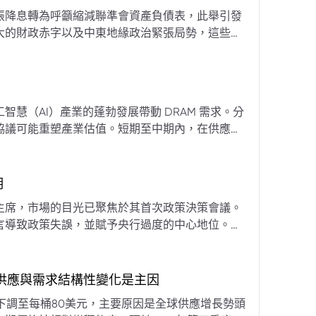
張降息轉為呼籲縮減聯準會資產負債表，此舉引發
大的財政赤字以及中東地緣政治緊張局勢，這些因
專家預計將進入政策觀望期，重點將放在維持較高
慧（AI）產業的蓬勃發展帶動 DRAM 需求。分
協議可能重塑產業估值。短期至中期內，在供應受
期
主席，市場的目光已聚焦於其首次政策決策會議。
言導致政策失誤，並賦予央行過度的中心地位。他
期市場信號的依賴，並強化對經濟基本面的關注。
，供應與需求結構性變化是主因
下調至每桶80美元，主要原因是全球供應增長勢頭