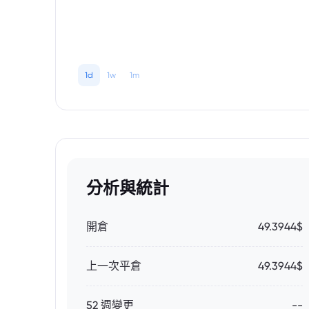
1d
1w
1m
分析與統計
開倉
49.3944$
上一次平倉
49.3944$
52 週變更
--