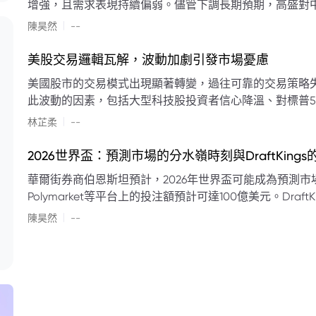
增強，且需求表現持續偏弱。儘管下調長期預期，高盛對中
蘭特原油均價為每桶90美元。該行認為，美國、巴西、圭
|
陳昊然
--
結構性變化，正在重塑市場平衡，其中中國新能源轉型是
其影響低於預期，二季度的全球供應缺口（每日500萬至
美股交易邏輯瓦解，波動加劇引發市場憂慮
得到緩衝。預計海灣產油國出口將於8月底恢復正常，但
美國股市的交易模式出現顯著轉變，過往可靠的交易策略
口受阻持續，2026年底油價可能升至每桶110美元以上，極
此波動的因素，包括大型科技股投資者信心降溫、對標普5
若供應快速恢復且需求進一步走弱，2026年底油價可能回落
矛盾信號。專家意見顯示，雙向交易與市場震盪加劇將成
|
美元。
林芷柔
--
的失效、通膨與就業數據的影響，以及聯準會即將發布的政策決策
點：** * **交易邏輯轉變：** 順勢做多的市場邏輯已瓦解，市場走向變得難以預測。 * **科技股信心減弱：**
2026世界盃：預測市場的分水嶺時刻與DraftKing
過去的市場領頭羊大型科技股，投資者信心明顯降溫，股價表現反覆。 * **指數波動擴大：
華爾街券商伯恩斯坦預計，2026年世界盃可能成為預測市場
現顯著的單日反轉幅度，整體市場穩定性大幅下降。 * **經濟數據拉扯：** 經濟數據表現出韌性與聯準會緊
Polymarket等平台上的投注額預計可達100億美元。Dra
縮貨幣政策預期升溫之間形成拉扯，加劇市場不確定性。 * **專家預期：** 預計將持續出現板塊輪動與風
道、西班牙語轉播權以及對預測市場業務的拓展，為即將到
|
切換，投資者意見分歧程度處於極高水平。 * **聚焦聯準會：** 聯準會的利率決議及後續記者會，被視為短
陳昊然
--
期市場風向標。 * **華爾街謹慎：** 華爾街