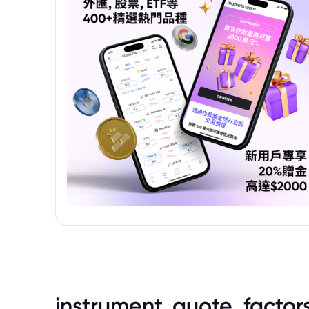
instrument_quote_factor