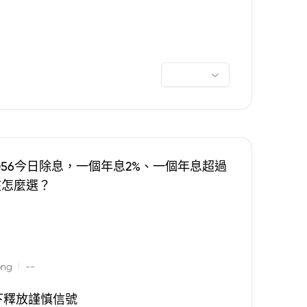
0056今日除息，一個年息2%、一個年息超過
該怎麼選？
|
ong
--
下釋放謹慎信號