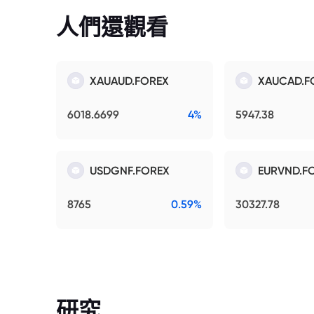
人們還觀看
XAUAUD.FOREX
XAUCAD.F
6018.6699
4%
5947.38
USDGNF.FOREX
EURVND.F
8765
0.59%
30327.78
研究