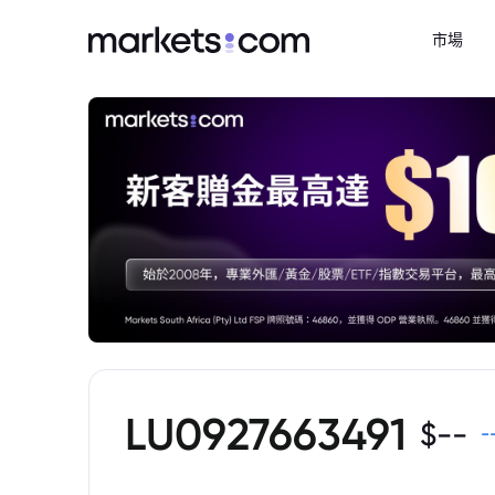
市場
LU0927663491
$
--
-