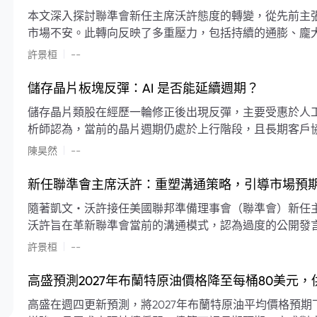
本文深入探討聯準會新任主席沃許態度的轉變，從先前主
市場不安。此轉向反映了多重壓力，包括持續的通膨、龐
素限制了聯準會實施降息或激進縮減資產負債表的空間。
|
許景桓
--
利率以及避免可能破壞市場穩定的行動上。
儲存晶片板塊反彈：AI 是否能延續週期？
儲存晶片類股在經歷一輪修正後出現反彈，主要受惠於人工智
析師認為，當前的晶片週期仍處於上行階段，且長期客戶
限的支撐下，價格預期將持續走高。
|
陳昊然
--
新任聯準會主席沃許：重塑溝通策略，引導市場預
隨著凱文・沃許接任美國聯邦準備理事會（聯準會）新任
沃許旨在革新聯準會當前的溝通模式，認為過度的公開發
計畫重塑政策預期的發布方式及其頻率，目標是減少對預
|
許景桓
--
高盛預測2027年布蘭特原油價格降至每桶80美元
高盛在週四更新預測，將2027年布蘭特原油平均價格預期