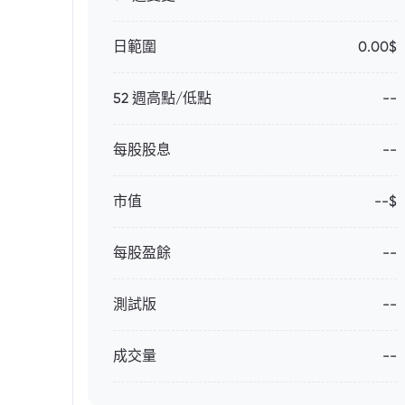
日範圍
0.00$
52 週高點/低點
--
每股股息
--
市值
--$
每股盈餘
--
測試版
--
成交量
--