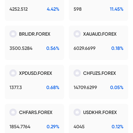
4252.512
4.42%
598
11.45%
BRLIDR.FOREX
XAUAUD.FOREX
3500.5284
0.56%
6029.6699
0.18%
XPDUSD.FOREX
CHFUZS.FOREX
1377.3
0.68%
14709.6299
0.05%
CHFARS.FOREX
USDKHR.FOREX
1854.7764
0.29%
4045
0.12%