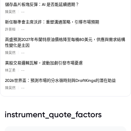
儲存晶片板塊反彈：AI 是否能延續週期？
|
陳昊然
--
新任聯準會主席沃許：重塑溝通策略，引導市場預期
|
許景桓
--
高盛預測2027年布蘭特原油價格降至每桶80美元，供應與需求結構
性變化是主因
|
陳昊然
--
美股交易邏輯瓦解，波動加劇引發市場憂慮
|
林芷柔
--
2026世界盃：預測市場的分水嶺時刻與DraftKings的潛在助益
|
陳昊然
--
instrument_quote_factors