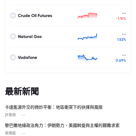
--
Crude Oil Futures
-1.15%
--
Natural Gas
1.52%
--
Vodafone
0.69%
最新新聞
卡達能源外交的微妙平衡：地區衝突下的抉擇與風險
|
許景桓
--
黎巴嫩地緣政治角力：伊朗勢力、美國斡旋與主權的艱難求索
|
張瑋庭
--