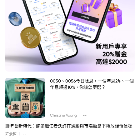
0050、0056今日除息，一個年息2%、一個
年息超過10%，你該怎麼選？
|
Christine Voong
--
聯準會新時代：鮑爾繼任者沃許在通膨與市場擔憂下釋放謹慎信號
|
許景桓
--