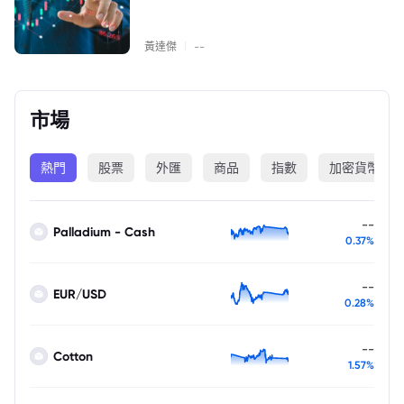
|
黃達傑
--
市場
熱門
股票
外匯
商品
指數
加密貨幣
--
Palladium - Cash
0.37%
--
EUR/USD
0.28%
--
Cotton
1.57%