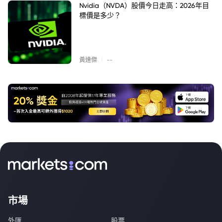
Nvidia（NVDA）股價今日走高：2026年目
標價是多少？
|
黃達傑
--
市場
外匯
股票