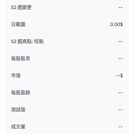
52 週變更
--
日範圍
0.00$
52 週高點/低點
--
每股股息
--
市值
--$
每股盈餘
--
測試版
--
成交量
--