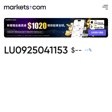
LU0925041153
$
--
--
%