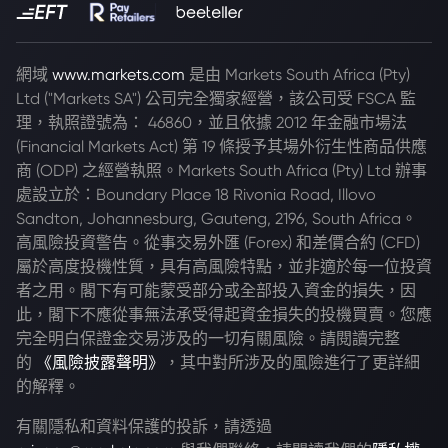
網域
www.markets.com
是由 Markets South Africa (Pty)
Ltd ("Markets SA") 公司完全獨家經營，該公司受 FSCA 監
理，執照證號為： 46860，並且依據 2012 年金融市場法
(Financial Markets Act) 第 19 條授予其場外衍生性商品供應
商 (ODP) 之經營執照。Markets South Africa (Pty) Ltd 辦事
處設立於：Boundary Place 18 Rivonia Road, Illovo
Sandton, Johannesburg, Gauteng, 2196, South Africa。
高風險投資警告。從事交易外匯 (Forex) 和差價合約 (CFD)
屬於高度投機性質，具有高風險特點，並非適於每一位投資
者之用。閣下有可能蒙受部分或全部投入資金的損失，因
此，閣下不應從事無法承受得起資金損失的投機買賣。您應
完全明白保證金交易涉及的一切有關風險。請閱讀完整
的
《風險披露聲明》
，其中對所涉及的風險進行了更詳細
的解釋。
有關隱私和資料保護的投訴，請透過