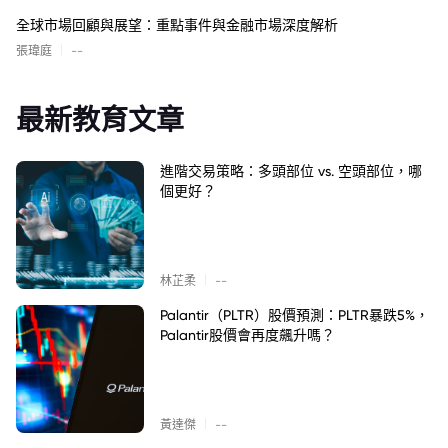
全球市場回顧與展望：重點事件與金融市場深度解析
|
張瑋庭
--
最新教育文章
進階交易策略：多頭部位 vs. 空頭部位，哪
個更好？
|
林芷柔
--
Palantir（PLTR）股價預測：PLTR暴跌5%，
Palantir股價會再度飆升嗎？
|
黃達傑
--