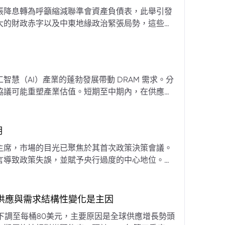
張降息轉為呼籲縮減聯準會資產負債表，此舉引發
大的財政赤字以及中東地緣政治緊張局勢，這些因
專家預計將進入政策觀望期，重點將放在維持較高
慧（AI）產業的蓬勃發展帶動 DRAM 需求。分
協議可能重塑產業估值。短期至中期內，在供應受
期
主席，市場的目光已聚焦於其首次政策決策會議。
言導致政策失誤，並賦予央行過度的中心地位。他
期市場信號的依賴，並強化對經濟基本面的關注。
，供應與需求結構性變化是主因
下調至每桶80美元，主要原因是全球供應增長勢頭