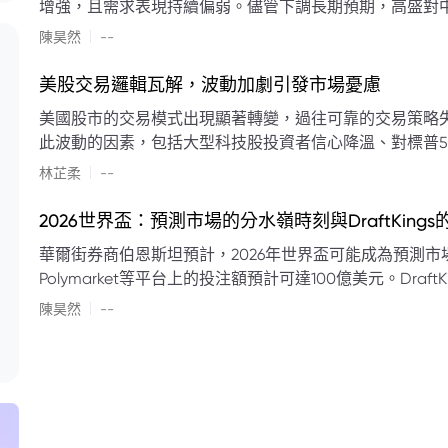
增強，且需求表現持續偏弱。儘管下調長期預期，高盛對中
蘭特原油均價為每桶90美元。該行認為，美國、巴西、圭
|
陳昊然
--
結構性變化，正在重塑市場平衡，其中中國新能源轉型是
其影響低於預期，二季度的全球供應缺口（每日500萬至
美股交易邏輯瓦解，波動加劇引發市場憂慮
得到緩衝。預計海灣產油國出口將於8月底恢復正常，但
美國股市的交易模式出現顯著轉變，過往可靠的交易策略
口受阻持續，2026年底油價可能升至每桶110美元以上，極
此波動的因素，包括大型科技股投資者信心降溫、對標普5
若供應快速恢復且需求進一步走弱，2026年底油價可能回落
矛盾信號。專家意見顯示，雙向交易與市場震盪加劇將成
|
美元。
林芷柔
--
的失效、通膨與就業數據的影響，以及聯準會即將發布的政策決策
點：** * **交易邏輯轉變：** 順勢做多的市場邏輯已瓦解，市場走向變得難以預測。 * **科技股信心減弱：**
2026世界盃：預測市場的分水嶺時刻與DraftKing
過去的市場領頭羊大型科技股，投資者信心明顯降溫，股價表現反覆。 * **指數波動擴大：
華爾街券商伯恩斯坦預計，2026年世界盃可能成為預測市場
現顯著的單日反轉幅度，整體市場穩定性大幅下降。 * **經濟數據拉扯：** 經濟數據表現出韌性與聯準會緊
Polymarket等平台上的投注額預計可達100億美元。Dra
縮貨幣政策預期升溫之間形成拉扯，加劇市場不確定性。 * **專家預期：** 預計將持續出現板塊輪動與風
道、西班牙語轉播權以及對預測市場業務的拓展，為即將到
|
切換，投資者意見分歧程度處於極高水平。 * **聚焦聯準會：** 聯準會的利率決議及後續記者會，被視為短
陳昊然
--
期市場風向標。 * **華爾街謹慎：** 華爾街