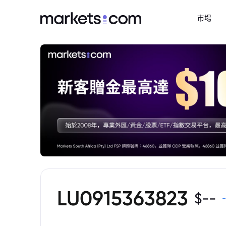
市場
LU0915363823
$
--
-