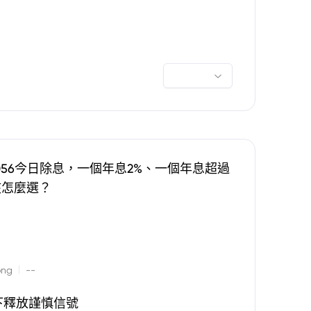
0056今日除息，一個年息2%、一個年息超過
該怎麼選？
|
ong
--
下釋放謹慎信號