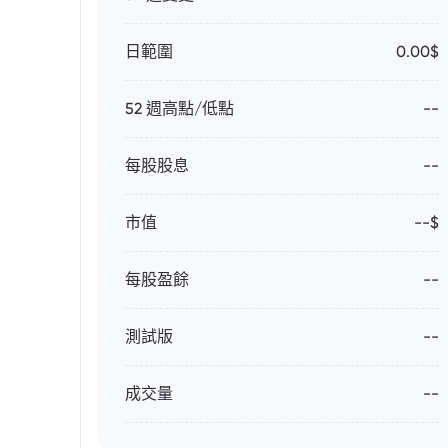
日範圍
0.00$
52 週高點/低點
--
每股股息
--
市值
--$
每股盈餘
--
測試版
--
成交量
--