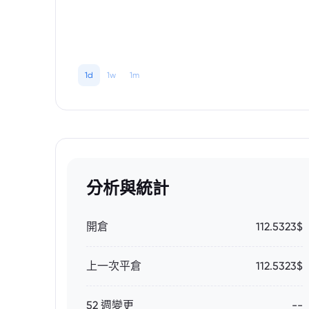
1d
1w
1m
分析與統計
開倉
112.5323$
上一次平倉
112.5323$
52 週變更
--