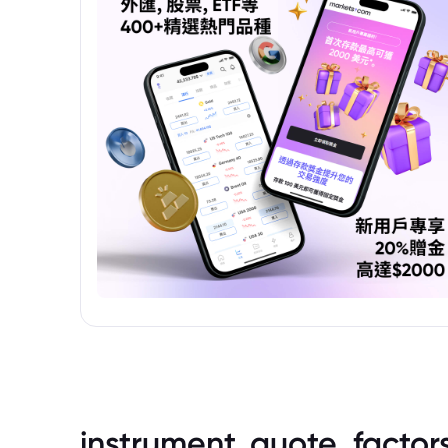
instrument_quote_factor