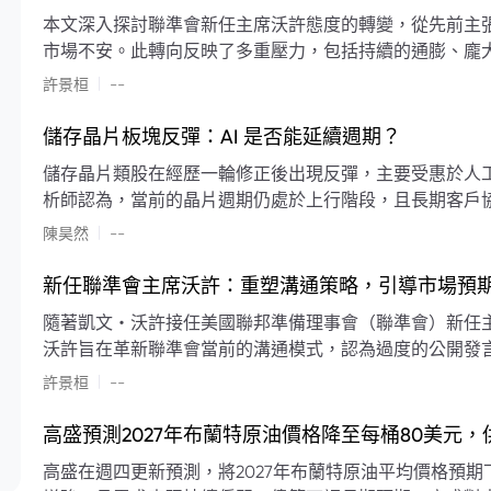
本文深入探討聯準會新任主席沃許態度的轉變，從先前主
市場不安。此轉向反映了多重壓力，包括持續的通膨、龐
素限制了聯準會實施降息或激進縮減資產負債表的空間。
|
許景桓
--
利率以及避免可能破壞市場穩定的行動上。
儲存晶片板塊反彈：AI 是否能延續週期？
儲存晶片類股在經歷一輪修正後出現反彈，主要受惠於人工智
析師認為，當前的晶片週期仍處於上行階段，且長期客戶
限的支撐下，價格預期將持續走高。
|
陳昊然
--
新任聯準會主席沃許：重塑溝通策略，引導市場預
隨著凱文・沃許接任美國聯邦準備理事會（聯準會）新任
沃許旨在革新聯準會當前的溝通模式，認為過度的公開發
計畫重塑政策預期的發布方式及其頻率，目標是減少對預
|
許景桓
--
高盛預測2027年布蘭特原油價格降至每桶80美元
高盛在週四更新預測，將2027年布蘭特原油平均價格預期