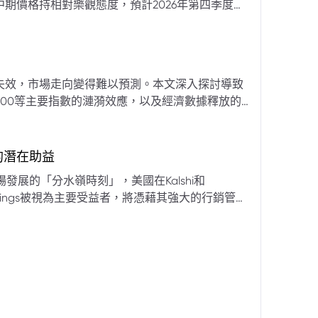
期價格持相對樂觀態度，預計2026年第四季度布
亞那、委內瑞拉及阿聯酋的產量提升，加上需求端
關鍵因素。對於荷莫茲海峽的運輸干擾，高盛判斷
600萬桶）因需求疲軟和市場已存在的供過於求而
地緣政治不確定性仍可能導致劇烈價格波動，若出
失效，市場走向變得難以預測。本文深入探討導致
端情況下2027年甚至可能觸及140美元。相對地，
00等主要指數的漣漪效應，以及經濟數據釋放的
至每桶70美元左右，2027年則可能降至每桶60
為新常態。重點摘要包括：先前「逢低買入」策略
被視為關鍵的短期市場指標。 **核心要
s的潛在助益
** 標普500指數出
發展的「分水嶺時刻」，美國在Kalshi和
ftKings被視為主要受益者，將憑藉其強大的行銷管
格
來的NFL賽季做準備。
分析師的悲觀情緒升溫，多家機構發出熊市預警信號。