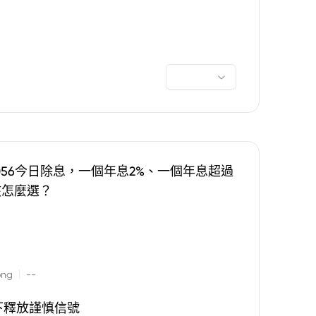
0056今日除息，一個年息2%、一個年息超過
該怎麼選？
|
ong
--
下釋放謹慎信號