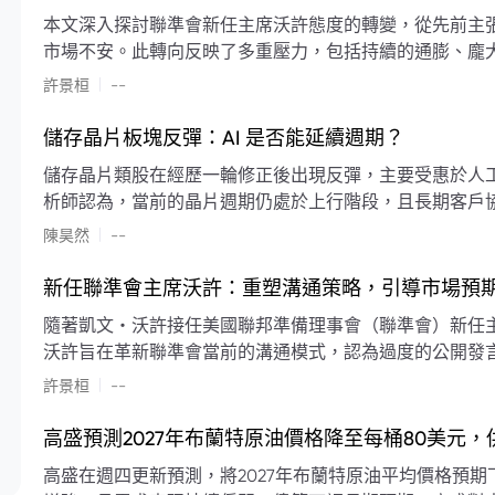
本文深入探討聯準會新任主席沃許態度的轉變，從先前主
市場不安。此轉向反映了多重壓力，包括持續的通膨、龐
素限制了聯準會實施降息或激進縮減資產負債表的空間。
|
許景桓
--
利率以及避免可能破壞市場穩定的行動上。
儲存晶片板塊反彈：AI 是否能延續週期？
儲存晶片類股在經歷一輪修正後出現反彈，主要受惠於人工智
析師認為，當前的晶片週期仍處於上行階段，且長期客戶
限的支撐下，價格預期將持續走高。
|
陳昊然
--
新任聯準會主席沃許：重塑溝通策略，引導市場預
隨著凱文・沃許接任美國聯邦準備理事會（聯準會）新任
沃許旨在革新聯準會當前的溝通模式，認為過度的公開發
計畫重塑政策預期的發布方式及其頻率，目標是減少對預
|
許景桓
--
高盛預測2027年布蘭特原油價格降至每桶80美元
高盛在週四更新預測，將2027年布蘭特原油平均價格預期