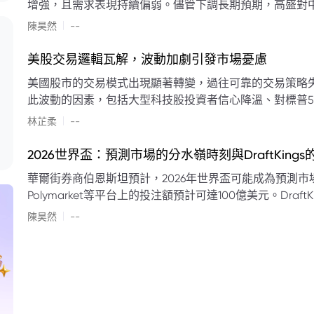
增強，且需求表現持續偏弱。儘管下調長期預期，高盛對中
蘭特原油均價為每桶90美元。該行認為，美國、巴西、圭
|
陳昊然
--
結構性變化，正在重塑市場平衡，其中中國新能源轉型是
其影響低於預期，二季度的全球供應缺口（每日500萬至
美股交易邏輯瓦解，波動加劇引發市場憂慮
得到緩衝。預計海灣產油國出口將於8月底恢復正常，但
美國股市的交易模式出現顯著轉變，過往可靠的交易策略
口受阻持續，2026年底油價可能升至每桶110美元以上，極
此波動的因素，包括大型科技股投資者信心降溫、對標普5
若供應快速恢復且需求進一步走弱，2026年底油價可能回落
矛盾信號。專家意見顯示，雙向交易與市場震盪加劇將成
|
美元。
林芷柔
--
的失效、通膨與就業數據的影響，以及聯準會即將發布的政策決策
點：** * **交易邏輯轉變：** 順勢做多的市場邏輯已瓦解，市場走向變得難以預測。 * **科技股信心減弱：**
2026世界盃：預測市場的分水嶺時刻與DraftKing
過去的市場領頭羊大型科技股，投資者信心明顯降溫，股價表現反覆。 * **指數波動擴大：
華爾街券商伯恩斯坦預計，2026年世界盃可能成為預測市場
現顯著的單日反轉幅度，整體市場穩定性大幅下降。 * **經濟數據拉扯：** 經濟數據表現出韌性與聯準會緊
Polymarket等平台上的投注額預計可達100億美元。Dra
縮貨幣政策預期升溫之間形成拉扯，加劇市場不確定性。 * **專家預期：** 預計將持續出現板塊輪動與風
道、西班牙語轉播權以及對預測市場業務的拓展，為即將到
|
切換，投資者意見分歧程度處於極高水平。 * **聚焦聯準會：** 聯準會的利率決議及後續記者會，被視為短
陳昊然
--
期市場風向標。 * **華爾街謹慎：** 華爾街