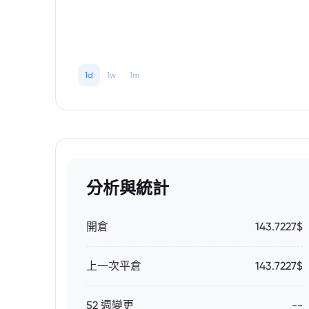
1d
1w
1m
分析與統計
開倉
143.7227$
上一次平倉
143.7227$
52 週變更
--