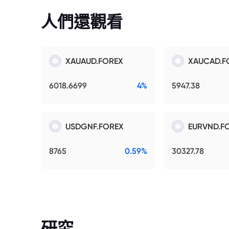
人們還觀看
XAUAUD.FOREX
XAUCAD.F
6018.6699
4%
5947.38
USDGNF.FOREX
EURVND.F
8765
0.59%
30327.78
研究