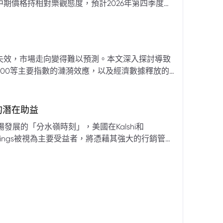
期價格持相對樂觀態度，預計2026年第四季度布
亞那、委內瑞拉及阿聯酋的產量提升，加上需求端
關鍵因素。對於荷莫茲海峽的運輸干擾，高盛判斷
600萬桶）因需求疲軟和市場已存在的供過於求而
地緣政治不確定性仍可能導致劇烈價格波動，若出
失效，市場走向變得難以預測。本文深入探討導致
端情況下2027年甚至可能觸及140美元。相對地，
00等主要指數的漣漪效應，以及經濟數據釋放的
至每桶70美元左右，2027年則可能降至每桶60
為新常態。重點摘要包括：先前「逢低買入」策略
被視為關鍵的短期市場指標。 **核心要
s的潛在助益
** 標普500指數出
發展的「分水嶺時刻」，美國在Kalshi和
ftKings被視為主要受益者，將憑藉其強大的行銷管
格
來的NFL賽季做準備。
分析師的悲觀情緒升溫，多家機構發出熊市預警信號。