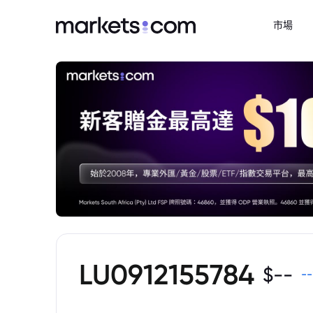
市場
LU0912155784
$
--
--