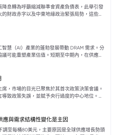
張降息轉為呼籲縮減聯準會資產負債表，此舉引發
大的財政赤字以及中東地緣政治緊張局勢，這些因
專家預計將進入政策觀望期，重點將放在維持較高
慧（AI）產業的蓬勃發展帶動 DRAM 需求。分
協議可能重塑產業估值。短期至中期內，在供應受
期
主席，市場的目光已聚焦於其首次政策決策會議。
言導致政策失誤，並賦予央行過度的中心地位。他
期市場信號的依賴，並強化對經濟基本面的關注。
，供應與需求結構性變化是主因
下調至每桶80美元，主要原因是全球供應增長勢頭