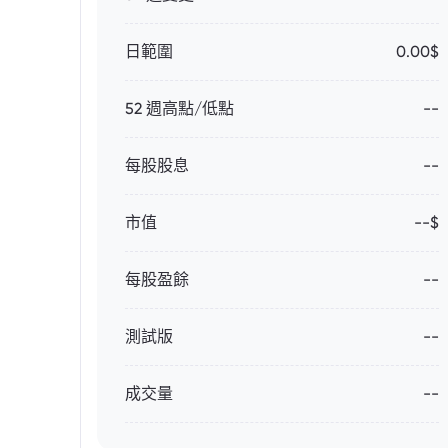
日範圍
0.00$
52 週高點/低點
--
每股股息
--
市值
--$
每股盈餘
--
測試版
--
成交量
--