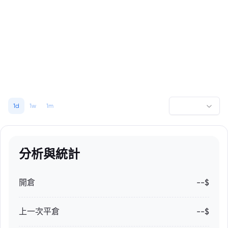
1d
1w
1m
分析與統計
開倉
--$
上一次平倉
--$