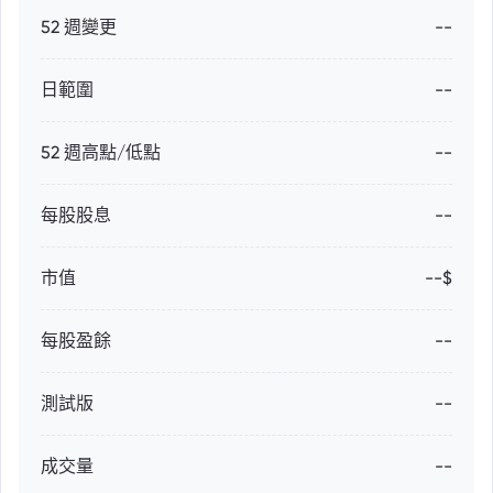
52 週變更
--
日範圍
--
52 週高點/低點
--
每股股息
--
市值
--$
每股盈餘
--
測試版
--
成交量
--