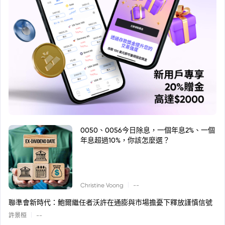
0050、0056今日除息，一個年息2%、一個
年息超過10%，你該怎麼選？
|
Christine Voong
--
聯準會新時代：鮑爾繼任者沃許在通膨與市場擔憂下釋放謹慎信號
|
許景桓
--