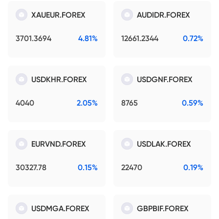
XAUEUR.FOREX
AUDIDR.FOREX
3701.3694
4.81%
12661.2344
0.72%
USDKHR.FOREX
USDGNF.FOREX
4040
2.05%
8765
0.59%
EURVND.FOREX
USDLAK.FOREX
30327.78
0.15%
22470
0.19%
USDMGA.FOREX
GBPBIF.FOREX