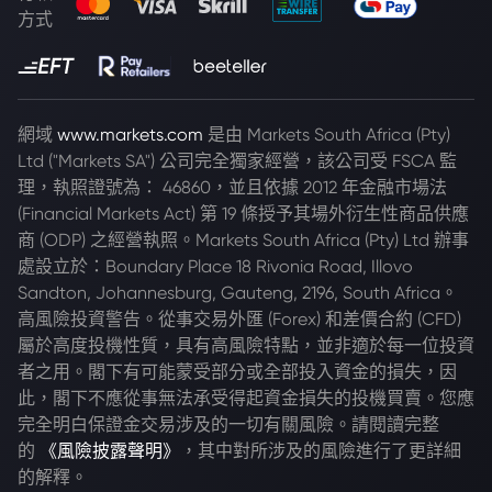
方式
網域
www.markets.com
是由 Markets South Africa (Pty)
Ltd ("Markets SA") 公司完全獨家經營，該公司受 FSCA 監
理，執照證號為： 46860，並且依據 2012 年金融市場法
(Financial Markets Act) 第 19 條授予其場外衍生性商品供應
商 (ODP) 之經營執照。Markets South Africa (Pty) Ltd 辦事
處設立於：Boundary Place 18 Rivonia Road, Illovo
Sandton, Johannesburg, Gauteng, 2196, South Africa。
高風險投資警告。從事交易外匯 (Forex) 和差價合約 (CFD)
屬於高度投機性質，具有高風險特點，並非適於每一位投資
者之用。閣下有可能蒙受部分或全部投入資金的損失，因
此，閣下不應從事無法承受得起資金損失的投機買賣。您應
完全明白保證金交易涉及的一切有關風險。請閱讀完整
的
《風險披露聲明》
，其中對所涉及的風險進行了更詳細
的解釋。