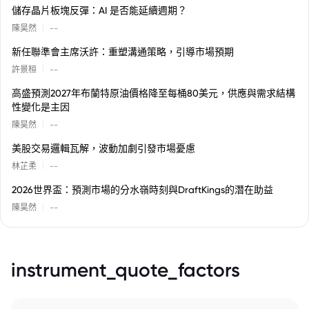
儲存晶片板塊反彈：AI 是否能延續週期？
|
陳昊然
--
新任聯準會主席沃許：重塑溝通策略，引導市場預期
|
許景桓
--
高盛預測2027年布蘭特原油價格降至每桶80美元，供應與需求結構
性變化是主因
|
陳昊然
--
美股交易邏輯瓦解，波動加劇引發市場憂慮
|
林芷柔
--
2026世界盃：預測市場的分水嶺時刻與DraftKings的潛在助益
|
陳昊然
--
instrument_quote_factors