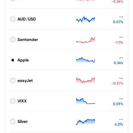
-0.36%
--
AUD/USD
0.07%
--
Santander
-1.11%
--
Apple
0.34%
--
easyJet
-0.57%
--
VIXX
0.59%
--
Silver
4.21%