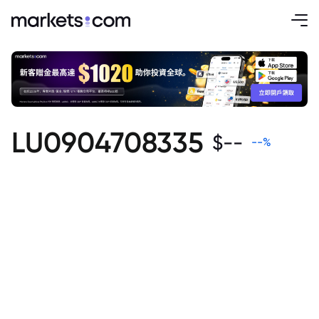
LU0904708335
$
--
--
%