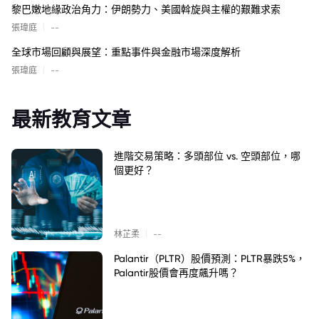
黎巴嫩地緣政治角力：伊朗勢力、美國斡旋與主權的艱難求索
|
張瑋庭
--
全球市場回顧與展望：重點事件與金融市場深度解析
|
張瑋庭
--
最新教育文章
進階交易策略：多頭部位 vs. 空頭部位，哪
個更好？
|
林芷柔
--
Palantir（PLTR）股價預測：PLTR暴跌5%，
Palantir股價會再度飆升嗎？