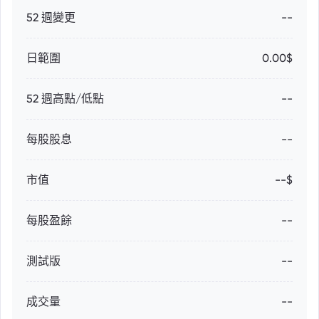
52 週變更
--
日範圍
0.00$
52 週高點/低點
--
每股股息
--
市值
--$
每股盈餘
--
測試版
--
成交量
--