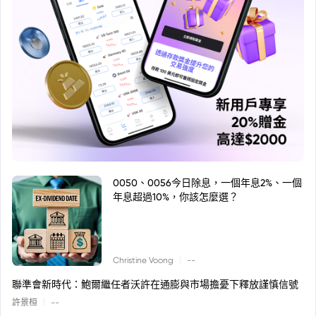
0050、0056今日除息，一個年息2%、一個
年息超過10%，你該怎麼選？
|
Christine Voong
--
聯準會新時代：鮑爾繼任者沃許在通膨與市場擔憂下釋放謹慎信號
|
許景桓
--