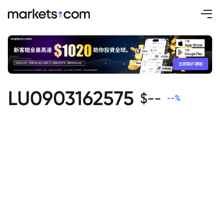
LU0903162575
$
--
--
%