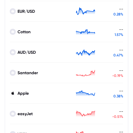
--
EUR/USD
0.28%
--
Cotton
1.57%
--
AUD/USD
0.47%
--
Santander
-0.19%
--
Apple
0.38%
--
easyJet
-0.51%
--