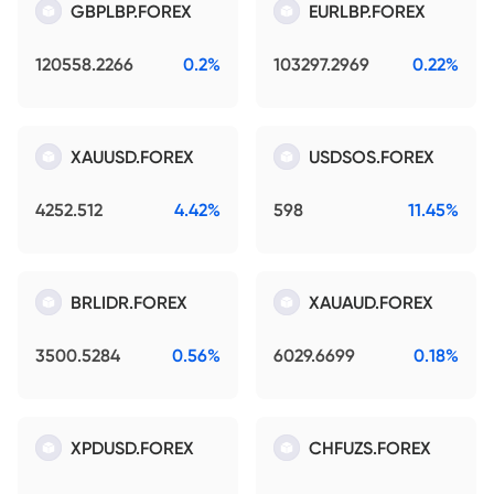
GBPLBP.FOREX
EURLBP.FOREX
120558.2266
0.2%
103297.2969
0.22%
XAUUSD.FOREX
USDSOS.FOREX
4252.512
4.42%
598
11.45%
BRLIDR.FOREX
XAUAUD.FOREX
3500.5284
0.56%
6029.6699
0.18%
XPDUSD.FOREX
CHFUZS.FOREX