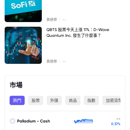
|
黃達傑
--
QBTS 股票今天上漲 11%：D-Wave
Quantum Inc. 發生了什麼事？
|
黃達傑
--
市場
熱門
股票
外匯
商品
指數
加密貨幣
--
Palladium - Cash
0.37%