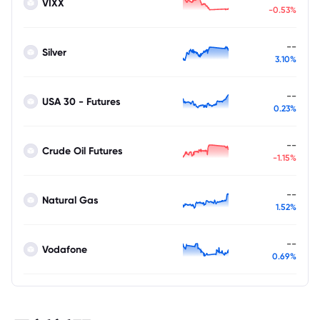
VIXX
-0.53%
--
Silver
3.10%
--
USA 30 - Futures
0.23%
--
Crude Oil Futures
-1.15%
--
Natural Gas
1.52%
--
Vodafone
0.69%