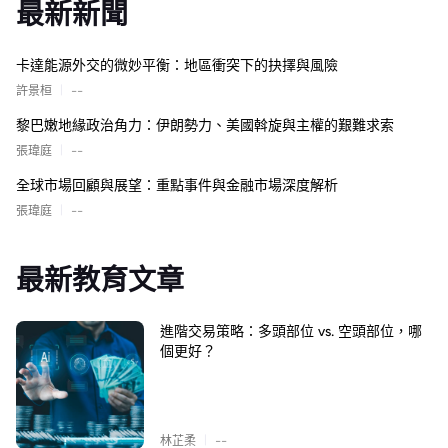
最新新聞
卡達能源外交的微妙平衡：地區衝突下的抉擇與風險
|
許景桓
--
黎巴嫩地緣政治角力：伊朗勢力、美國斡旋與主權的艱難求索
|
張瑋庭
--
全球市場回顧與展望：重點事件與金融市場深度解析
|
張瑋庭
--
最新教育文章
進階交易策略：多頭部位 vs. 空頭部位，哪
個更好？
|
林芷柔
--