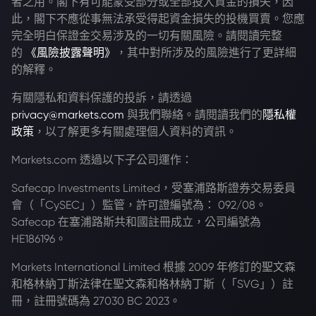
者之用。閣下有可能蒙受部分或全部投入資金的損失，因
此，閣下不應從事無法承受得起資金損失的投機買賣。您應
完全明白保證金交易涉及的一切有關風險。請閱讀完整
的
《風險披露聲明》
，其中對所涉及的風險進行了更詳細
的解釋。
有關隱私和資料保護的投訴，請透過
privacy@markets.com
與我們聯絡。請閱讀我們的
隱私權
政策
，以了解更多有關處理個人資料的資訊。
Markets.com 透過以下子公司運作：
Safecap Investments Limited，受塞浦路斯證券交易委員
會（「CySEC」）監管，許可證編號為： 092/08。
Safecap 在塞浦路斯共和國註冊成立，公司編號為
HE186196。
Markets International Limited 根據 2009 年修訂的聖文森
和格林納丁斯法律在聖文森和格林納丁斯（「SVG」）註
冊，註冊號碼為 27030 BC 2023。