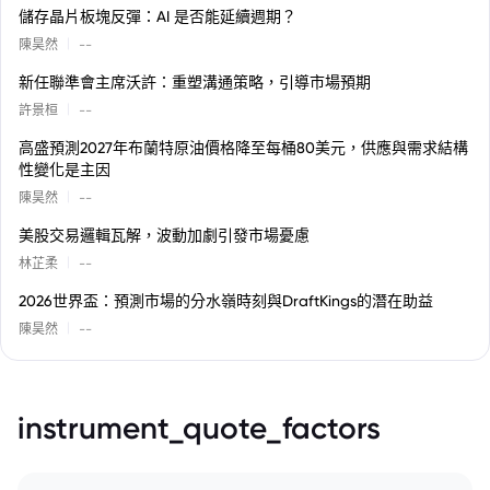
儲存晶片板塊反彈：AI 是否能延續週期？
|
陳昊然
--
新任聯準會主席沃許：重塑溝通策略，引導市場預期
|
許景桓
--
高盛預測2027年布蘭特原油價格降至每桶80美元，供應與需求結構
性變化是主因
|
陳昊然
--
美股交易邏輯瓦解，波動加劇引發市場憂慮
|
林芷柔
--
2026世界盃：預測市場的分水嶺時刻與DraftKings的潛在助益
|
陳昊然
--
instrument_quote_factors