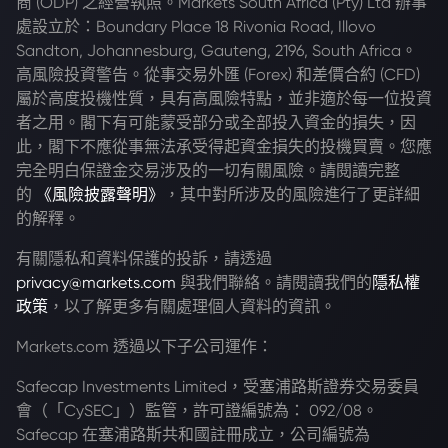
商 (ODP) 之經營執照。Markets South Africa (Pty) Ltd 辦事
處設立於：Boundary Place 18 Rivonia Road, Illovo
Sandton, Johannesburg, Gauteng, 2196, South Africa。
高風險投資警告。從事交易外匯 (Forex) 和差價合約 (CFD)
屬於高度投機性質，具有高風險特點，並非適於每一位投資
者之用。閣下有可能蒙受部分或全部投入資金的損失，因
此，閣下不應從事無法承受得起資金損失的投機買賣。您應
完全明白保證金交易涉及的一切有關風險。請閱讀完整
的
《風險披露聲明》
，其中對所涉及的風險進行了更詳細
的解釋。
有關隱私和資料保護的投訴，請透過
privacy@markets.com
與我們聯絡。請閱讀我們的
隱私權
政策
，以了解更多有關處理個人資料的資訊。
Markets.com 透過以下子公司運作：
Safecap Investments Limited，受塞浦路斯證券交易委員
會（「CySEC」）監管，許可證編號為： 092/08。
Safecap 在塞浦路斯共和國註冊成立，公司編號為