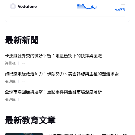
--
Vodafone
4.69%
最新新聞
卡達能源外交的微妙平衡：地區衝突下的抉擇與風險
|
許景桓
--
黎巴嫩地緣政治角力：伊朗勢力、美國斡旋與主權的艱難求索
|
張瑋庭
--
全球市場回顧與展望：重點事件與金融市場深度解析
|
張瑋庭
--
最新教育文章