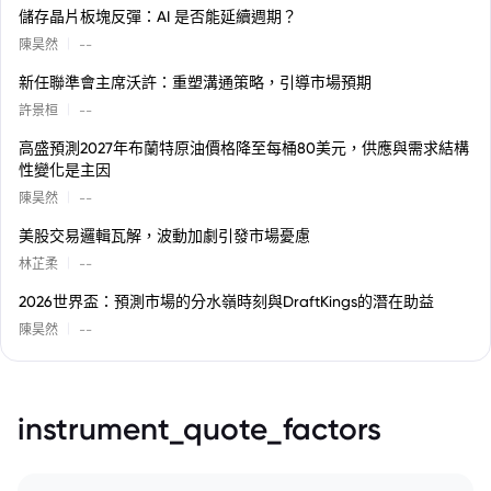
儲存晶片板塊反彈：AI 是否能延續週期？
|
陳昊然
--
新任聯準會主席沃許：重塑溝通策略，引導市場預期
|
許景桓
--
高盛預測2027年布蘭特原油價格降至每桶80美元，供應與需求結構
性變化是主因
|
陳昊然
--
美股交易邏輯瓦解，波動加劇引發市場憂慮
|
林芷柔
--
2026世界盃：預測市場的分水嶺時刻與DraftKings的潛在助益
|
陳昊然
--
instrument_quote_factors