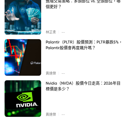
進階交易策略：多頭部位 vs. 空頭部位，哪
個更好？
|
林芷柔
--
Palantir（PLTR）股價預測：PLTR暴跌5%，
Palantir股價會再度飆升嗎？
|
黃達傑
--
Nvidia（NVDA）股價今日走高：2026年目
標價是多少？
|
黃達傑
--