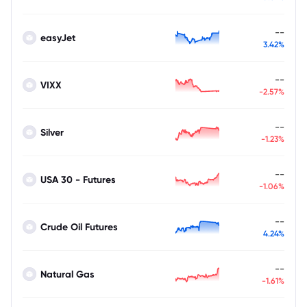
--
easyJet
3.42%
--
VIXX
-2.57%
--
Silver
-1.23%
--
USA 30 - Futures
-1.06%
--
Crude Oil Futures
4.24%
--
Natural Gas
-1.61%