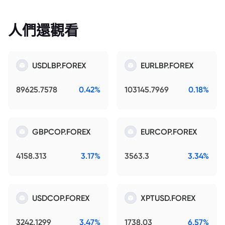
人們還觀看
USDLBP.FOREX
EURLBP.FOREX
89625.7578
0.42%
103145.7969
0.18%
GBPCOP.FOREX
EURCOP.FOREX
4158.313
3.17%
3563.3
3.34%
USDCOP.FOREX
XPTUSD.FOREX
3242.1299
3.47%
1738.03
6.57%