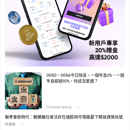
0050、0056今日除息，一個年息2%、一個
年息超過10%，你該怎麼選？
|
Christine Voong
--
聯準會新時代：鮑爾繼任者沃許在通膨與市場擔憂下釋放謹慎信號
|
許景桓
--