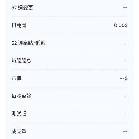
52 週變更
--
日範圍
0.00$
52 週高點/低點
--
每股股息
--
市值
--$
每股盈餘
--
測試版
--
成交量
--