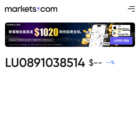
LU0891038514
$
--
--
%