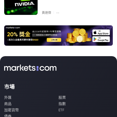
|
黃達傑
--
市場
外匯
股票
商品
指數
加密貨幣
ETF
債券