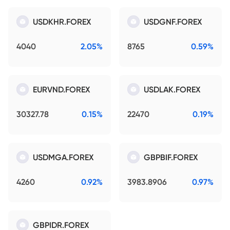
USDKHR.FOREX
USDGNF.FOREX
4040
2.05%
8765
0.59%
EURVND.FOREX
USDLAK.FOREX
30327.78
0.15%
22470
0.19%
USDMGA.FOREX
GBPBIF.FOREX
4260
0.92%
3983.8906
0.97%
GBPIDR.FOREX