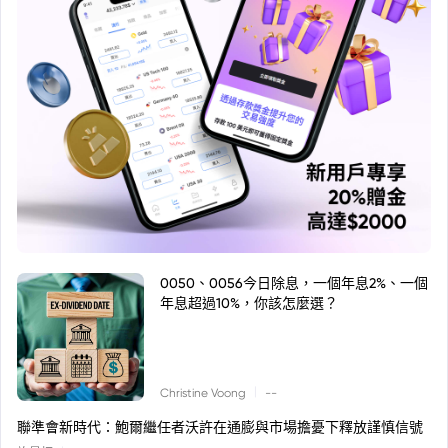
0050、0056今日除息，一個年息2%、一個
年息超過10%，你該怎麼選？
|
Christine Voong
--
聯準會新時代：鮑爾繼任者沃許在通膨與市場擔憂下釋放謹慎信號