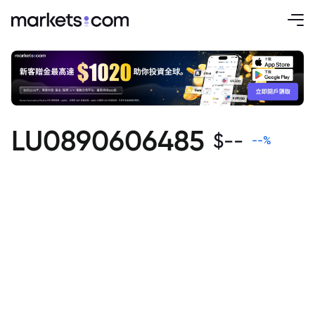
LU0890606485
$
--
--
%