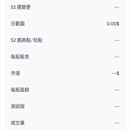
52 週變更
--
日範圍
0.00$
52 週高點/低點
--
每股股息
--
市值
--$
每股盈餘
--
測試版
--
成交量
--