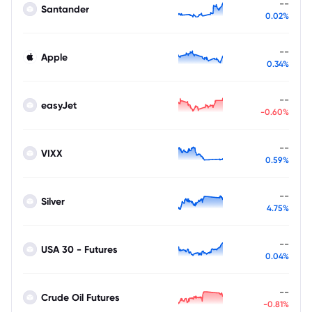
--
Santander
0.02%
--
Apple
0.34%
--
easyJet
-0.60%
--
VIXX
0.59%
--
Silver
4.75%
--
USA 30 - Futures
0.04%
--
Crude Oil Futures
-0.81%