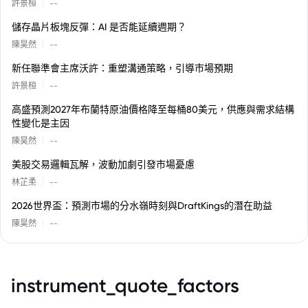
|
許景桓
--
儲存晶片板塊反彈：AI 是否能延續週期？
|
陳昊然
--
新任聯準會主席沃許：重塑溝通策略，引導市場預期
|
許景桓
--
高盛預測2027年布蘭特原油價格降至每桶80美元，供應與需求結構
性變化是主因
|
陳昊然
--
美股交易邏輯瓦解，波動加劇引發市場憂慮
|
林芷柔
--
2026世界盃：預測市場的分水嶺時刻與DraftKings的潛在助益
|
陳昊然
--
instrument_quote_factors