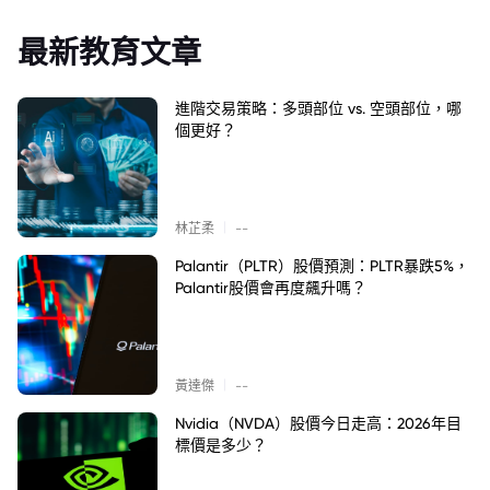
最新教育文章
進階交易策略：多頭部位 vs. 空頭部位，哪
個更好？
|
林芷柔
--
Palantir（PLTR）股價預測：PLTR暴跌5%，
Palantir股價會再度飆升嗎？
|
黃達傑
--
Nvidia（NVDA）股價今日走高：2026年目
標價是多少？