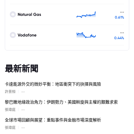
--
Natural Gas
0.61%
--
Vodafone
0.44%
最新新聞
卡達能源外交的微妙平衡：地區衝突下的抉擇與風險
|
許景桓
--
黎巴嫩地緣政治角力：伊朗勢力、美國斡旋與主權的艱難求索
|
張瑋庭
--
全球市場回顧與展望：重點事件與金融市場深度解析
|
張瑋庭
--