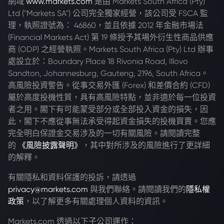
網域
www.markets.com
是由 Markets South Africa (Pty)
Ltd ("Markets SA") 公司完全獨家經營，該公司受 FSCA 監
理，執照證號為： 46860，並且依據 2012 年金融市場法
(Financial Markets Act) 第 19 條授予其場外衍生性商品供應
商 (ODP) 之經營執照。Markets South Africa (Pty) Ltd 辦事
處設立於：Boundary Place 18 Rivonia Road, Illovo
Sandton, Johannesburg, Gauteng, 2196, South Africa。
高風險投資警告。從事交易外匯 (Forex) 和差價合約 (CFD)
屬於高度投機性質，具有高風險特點，並非適於每一位投資
者之用。閣下有可能蒙受部分或全部投入資金的損失，因
此，閣下不應從事無法承受得起資金損失的投機買賣。您應
完全明白保證金交易涉及的一切有關風險。請閱讀完整
的
《風險披露聲明》
，其中對所涉及的風險進行了更詳細
的解釋。
有關隱私和資料保護的投訴，請透過
privacy@markets.com
與我們聯絡。請閱讀我們的
隱私權
政策
，以了解更多有關處理個人資料的資訊。
Markets.com 透過以下子公司運作：