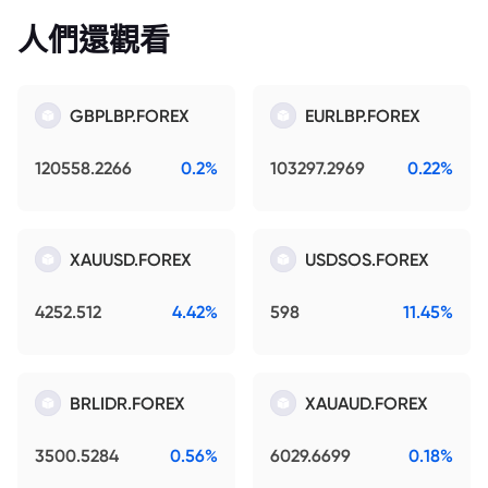
人們還觀看
GBPLBP.FOREX
EURLBP.FOREX
120558.2266
0.2%
103297.2969
0.22%
XAUUSD.FOREX
USDSOS.FOREX
4252.512
4.42%
598
11.45%
BRLIDR.FOREX
XAUAUD.FOREX
3500.5284
0.56%
6029.6699
0.18%