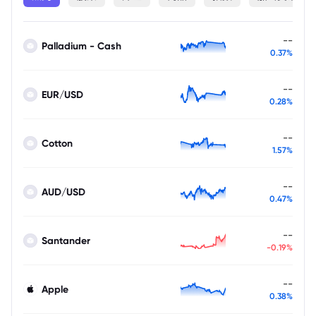
--
Palladium - Cash
0.37%
--
EUR/USD
0.28%
--
Cotton
1.57%
--
AUD/USD
0.47%
--
Santander
-0.19%
--
Apple
0.38%