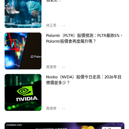
|
林芷柔
--
Palantir（PLTR）股價預測：PLTR暴跌5%，
Palantir股價會再度飆升嗎？
|
黃達傑
--
Nvidia（NVDA）股價今日走高：2026年目
標價是多少？
|
黃達傑
--