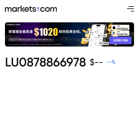
LU0878866978
$
--
--
%