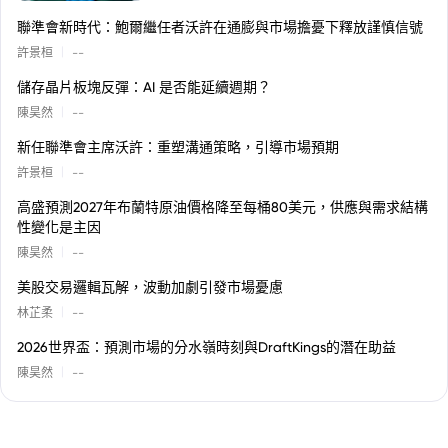
聯準會新時代：鮑爾繼任者沃許在通膨與市場擔憂下釋放謹慎信號
|
許景桓
--
儲存晶片板塊反彈：AI 是否能延續週期？
|
陳昊然
--
新任聯準會主席沃許：重塑溝通策略，引導市場預期
|
許景桓
--
高盛預測2027年布蘭特原油價格降至每桶80美元，供應與需求結構
性變化是主因
|
陳昊然
--
美股交易邏輯瓦解，波動加劇引發市場憂慮
|
林芷柔
--
2026世界盃：預測市場的分水嶺時刻與DraftKings的潛在助益
|
陳昊然
--