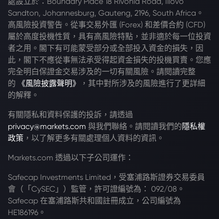
處設立於：Boundary Place 18 Rivonia Road, Illovo
Sandton, Johannesburg, Gauteng, 2196, South Africa。
高風險投資警告。從事交易外匯 (Forex) 和差價合約 (CFD)
屬於高度投機性質，具有高風險特點，並非適於每一位投資
者之用。閣下有可能蒙受部分或全部投入資金的損失，因
此，閣下不應從事無法承受得起資金損失的投機買賣。您應
完全明白保證金交易涉及的一切有關風險。請閱讀完整
的
《風險披露聲明》
，其中對所涉及的風險進行了更詳細
的解釋。
有關隱私和資料保護的投訴，請透過
privacy@markets.com
與我們聯絡。請閱讀我們的
隱私權
政策
，以了解更多有關處理個人資料的資訊。
Markets.com 透過以下子公司運作：
Safecap Investments Limited，受塞浦路斯證券交易委員
會（「CySEC」）監管，許可證編號為： 092/08。
Safecap 在塞浦路斯共和國註冊成立，公司編號為
HE186196。