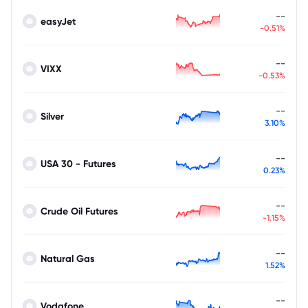
--
easyJet
-0.51%
--
VIXX
-0.53%
--
Silver
3.10%
--
USA 30 - Futures
0.23%
--
Crude Oil Futures
-1.15%
--
Natural Gas
1.52%
--
Vodafone