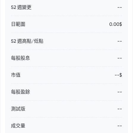
52 週變更
--
日範圍
0.00$
52 週高點/低點
--
每股股息
--
市值
--$
每股盈餘
--
測試版
--
成交量
--