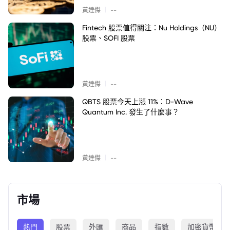
|
黃達傑
--
Fintech 股票值得關注：Nu Holdings（NU）
股票、SOFI 股票
|
黃達傑
--
QBTS 股票今天上漲 11%：D-Wave
Quantum Inc. 發生了什麼事？
|
黃達傑
--
市場
熱門
股票
外匯
商品
指數
加密貨幣