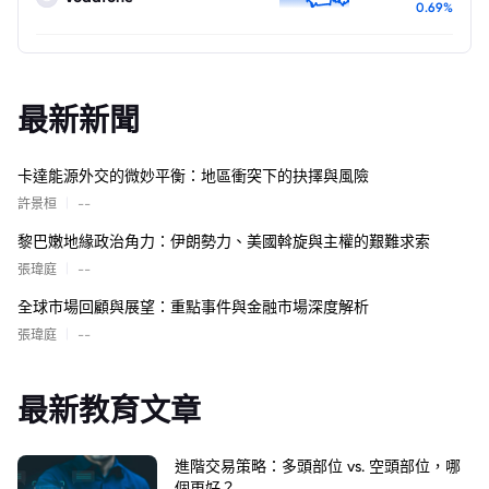
0.69%
最新新聞
卡達能源外交的微妙平衡：地區衝突下的抉擇與風險
|
許景桓
--
黎巴嫩地緣政治角力：伊朗勢力、美國斡旋與主權的艱難求索
|
張瑋庭
--
全球市場回顧與展望：重點事件與金融市場深度解析
|
張瑋庭
--
最新教育文章
進階交易策略：多頭部位 vs. 空頭部位，哪
個更好？