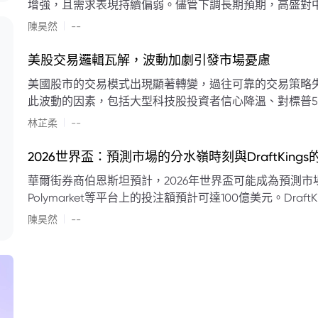
增強，且需求表現持續偏弱。儘管下調長期預期，高盛對中
蘭特原油均價為每桶90美元。該行認為，美國、巴西、圭
|
陳昊然
--
結構性變化，正在重塑市場平衡，其中中國新能源轉型是
其影響低於預期，二季度的全球供應缺口（每日500萬至
美股交易邏輯瓦解，波動加劇引發市場憂慮
得到緩衝。預計海灣產油國出口將於8月底恢復正常，但
美國股市的交易模式出現顯著轉變，過往可靠的交易策略
口受阻持續，2026年底油價可能升至每桶110美元以上，極
此波動的因素，包括大型科技股投資者信心降溫、對標普5
若供應快速恢復且需求進一步走弱，2026年底油價可能回落
矛盾信號。專家意見顯示，雙向交易與市場震盪加劇將成
|
美元。
林芷柔
--
的失效、通膨與就業數據的影響，以及聯準會即將發布的政策決策
點：** * **交易邏輯轉變：** 順勢做多的市場邏輯已瓦解，市場走向變得難以預測。 * **科技股信心減弱：**
2026世界盃：預測市場的分水嶺時刻與DraftKing
過去的市場領頭羊大型科技股，投資者信心明顯降溫，股價表現反覆。 * **指數波動擴大：
華爾街券商伯恩斯坦預計，2026年世界盃可能成為預測市場
現顯著的單日反轉幅度，整體市場穩定性大幅下降。 * **經濟數據拉扯：** 經濟數據表現出韌性與聯準會緊
Polymarket等平台上的投注額預計可達100億美元。Dra
縮貨幣政策預期升溫之間形成拉扯，加劇市場不確定性。 * **專家預期：** 預計將持續出現板塊輪動與風
道、西班牙語轉播權以及對預測市場業務的拓展，為即將到
|
切換，投資者意見分歧程度處於極高水平。 * **聚焦聯準會：** 聯準會的利率決議及後續記者會，被視為短
陳昊然
--
期市場風向標。 * **華爾街謹慎：** 華爾街