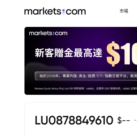
市場
LU0878849610
$
--
-