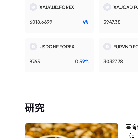
XAUAUD.FOREX
XAUCAD.F
6018.6699
4%
5947.38
USDGNF.FOREX
EURVND.F
8765
0.59%
30327.78
研究
臺灣
（E