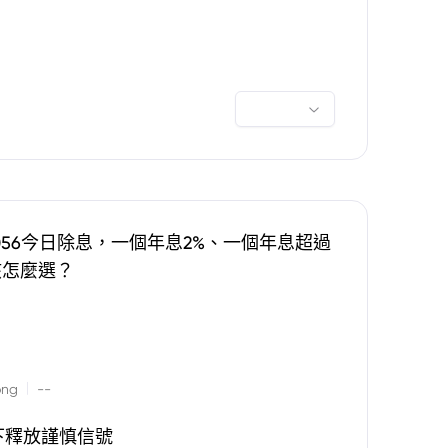
0056今日除息，一個年息2%、一個年息超過
該怎麼選？
|
ong
--
下釋放謹慎信號