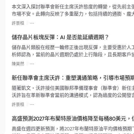
本文深入探討聯準會新任主席沃許態度的轉變，從先前主
市場不安。此轉向反映了多重壓力，包括持續的通膨、龐
素限制了聯準會實施降息或激進縮減資產負債表的空間。
|
許景桓
--
利率以及避免可能破壞市場穩定的行動上。
儲存晶片板塊反彈：AI 是否能延續週期？
儲存晶片類股在經歷一輪修正後出現反彈，主要受惠於人工智
析師認為，當前的晶片週期仍處於上行階段，且長期客戶
限的支撐下，價格預期將持續走高。
|
陳昊然
--
新任聯準會主席沃許：重塑溝通策略，引導市場預
隨著凱文・沃許接任美國聯邦準備理事會（聯準會）新任
沃許旨在革新聯準會當前的溝通模式，認為過度的公開發
計畫重塑政策預期的發布方式及其頻率，目標是減少對預
|
許景桓
--
高盛預測2027年布蘭特原油價格降至每桶80美元
高盛在週四更新預測，將2027年布蘭特原油平均價格預期