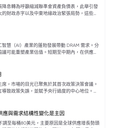
張降息轉為呼籲縮減聯準會資產負債表，此舉引發
大的財政赤字以及中東地緣政治緊張局勢，這些因
專家預計將進入政策觀望期，重點將放在維持較高
慧（AI）產業的蓬勃發展帶動 DRAM 需求。分
協議可能重塑產業估值。短期至中期內，在供應受
期
主席，市場的目光已聚焦於其首次政策決策會議。
言導致政策失誤，並賦予央行過度的中心地位。他
期市場信號的依賴，並強化對經濟基本面的關注。
，供應與需求結構性變化是主因
下調至每桶80美元，主要原因是全球供應增長勢頭