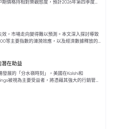
期價格持相對樂觀態度，預計2026年第四季度布
亞那、委內瑞拉及阿聯酋的產量提升，加上需求端
關鍵因素。對於荷莫茲海峽的運輸干擾，高盛判斷
600萬桶）因需求疲軟和市場已存在的供過於求而
地緣政治不確定性仍可能導致劇烈價格波動，若出
失效，市場走向變得難以預測。本文深入探討導致
端情況下2027年甚至可能觸及140美元。相對地，
00等主要指數的漣漪效應，以及經濟數據釋放的
至每桶70美元左右，2027年則可能降至每桶60
為新常態。重點摘要包括：先前「逢低買入」策略
被視為關鍵的短期市場指標。 **核心要
s的潛在助益
** 標普500指數出
發展的「分水嶺時刻」，美國在Kalshi和
ftKings被視為主要受益者，將憑藉其強大的行銷管
格
來的NFL賽季做準備。
分析師的悲觀情緒升溫，多家機構發出熊市預警信號。