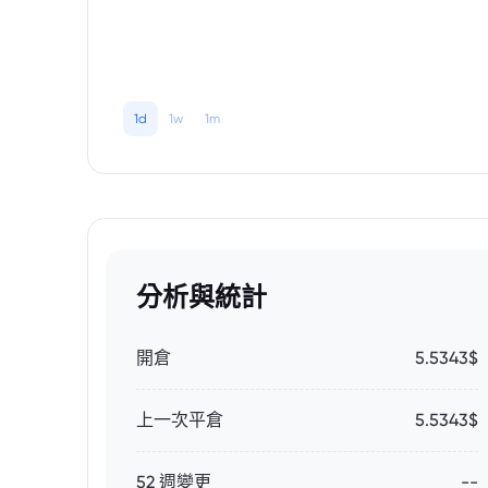
1d
1w
1m
分析與統計
開倉
5.5343$
上一次平倉
5.5343$
52 週變更
--