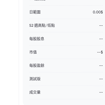
日範圍
0.00$
52 週高點/低點
--
每股股息
--
市值
--$
每股盈餘
--
測試版
--
成交量
--