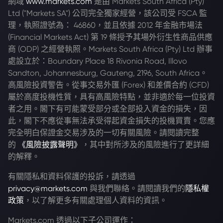
網域
www.markets.com
是由 Markets South Africa (Pty)
Ltd ("Markets SA") 公司完全獨家經營，該公司受 FSCA 監
理，執照證號為： 46860，並且依據 2012 年金融市場法
(Financial Markets Act) 第 19 條授予其場外衍生性商品供應
商 (ODP) 之經營執照。Markets South Africa (Pty) Ltd 辦事
處設立於：Boundary Place 18 Rivonia Road, Illovo
Sandton, Johannesburg, Gauteng, 2196, South Africa。
高風險投資警告。從事交易外匯 (Forex) 和差價合約 (CFD)
屬於高度投機性質，具有高風險特點，並非適於每一位投資
者之用。閣下有可能蒙受部分或全部投入資金的損失，因
此，閣下不應從事無法承受得起資金損失的投機買賣。您應
完全明白保證金交易涉及的一切有關風險。請閱讀完整
的
《風險披露聲明》
，其中對所涉及的風險進行了更詳細
的解釋。
有關隱私和資料保護的投訴，請透過
privacy@markets.com
與我們聯絡。請閱讀我們的
隱私權
政策
，以了解更多有關處理個人資料的資訊。
Markets.com 透過以下子公司運作：