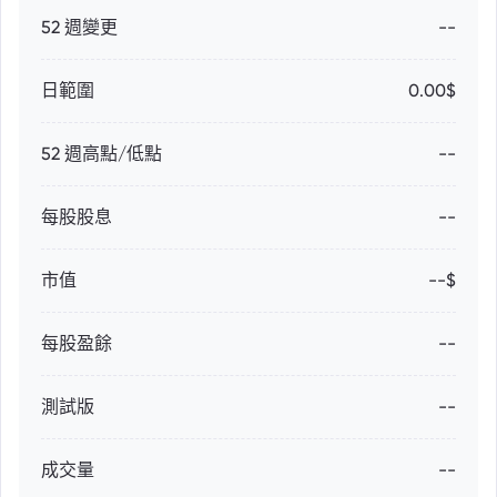
52 週變更
--
日範圍
0.00$
52 週高點/低點
--
每股股息
--
市值
--$
每股盈餘
--
測試版
--
成交量
--