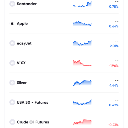
--
Santander
0.78%
--
Apple
0.64%
--
easyJet
2.01%
--
VIXX
-1.96%
--
Silver
4.44%
--
USA 30 - Futures
0.42%
--
Crude Oil Futures
-0.23%