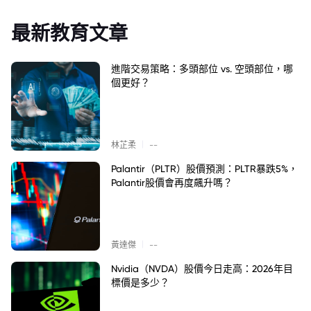
最新教育文章
進階交易策略：多頭部位 vs. 空頭部位，哪
個更好？
|
林芷柔
--
Palantir（PLTR）股價預測：PLTR暴跌5%，
Palantir股價會再度飆升嗎？
|
黃達傑
--
Nvidia（NVDA）股價今日走高：2026年目
標價是多少？