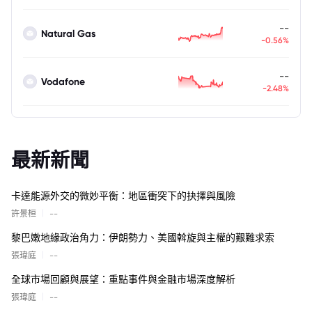
--
Natural Gas
-0.56%
--
Vodafone
-2.48%
最新新聞
卡達能源外交的微妙平衡：地區衝突下的抉擇與風險
|
許景桓
--
黎巴嫩地緣政治角力：伊朗勢力、美國斡旋與主權的艱難求索
|
張瑋庭
--
全球市場回顧與展望：重點事件與金融市場深度解析
|
張瑋庭
--