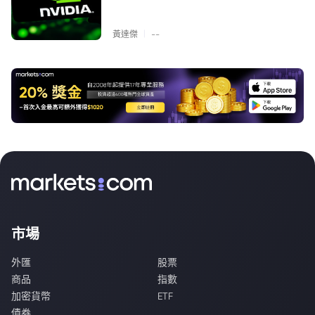
|
黃達傑
--
市場
外匯
股票
商品
指數
加密貨幣
ETF
債券