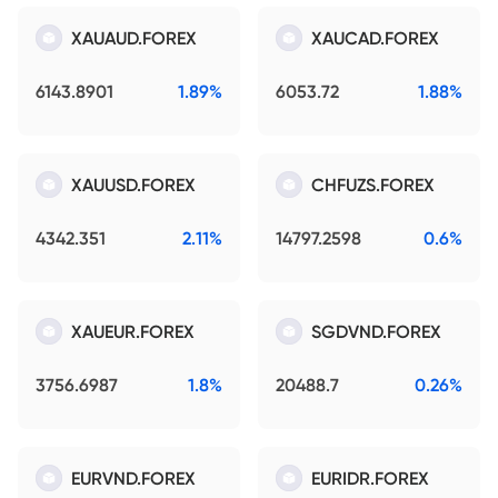
XAUAUD.FOREX
XAUCAD.FOREX
6143.8901
1.89%
6053.72
1.88%
XAUUSD.FOREX
CHFUZS.FOREX
4342.351
2.11%
14797.2598
0.6%
XAUEUR.FOREX
SGDVND.FOREX
3756.6987
1.8%
20488.7
0.26%
EURVND.FOREX
EURIDR.FOREX