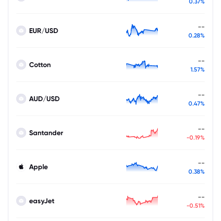
0.37%
--
EUR/USD
0.28%
--
Cotton
1.57%
--
AUD/USD
0.47%
--
Santander
-0.19%
--
Apple
0.38%
--
easyJet
-0.51%