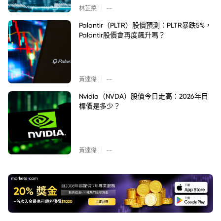
|
林芷柔
--
Palantir（PLTR）股價預測：PLTR暴跌5%，
Palantir股價會再度飆升嗎？
|
黃達傑
--
Nvidia（NVDA）股價今日走高：2026年目
標價是多少？
|
黃達傑
--