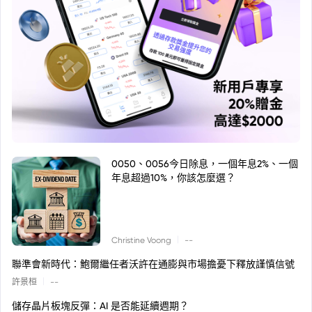
0050、0056今日除息，一個年息2%、一個
年息超過10%，你該怎麼選？
|
Christine Voong
--
聯準會新時代：鮑爾繼任者沃許在通膨與市場擔憂下釋放謹慎信號
|
許景桓
--
儲存晶片板塊反彈：AI 是否能延續週期？