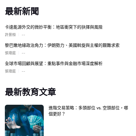
最新新聞
卡達能源外交的微妙平衡：地區衝突下的抉擇與風險
|
許景桓
--
黎巴嫩地緣政治角力：伊朗勢力、美國斡旋與主權的艱難求索
|
張瑋庭
--
全球市場回顧與展望：重點事件與金融市場深度解析
|
張瑋庭
--
最新教育文章
進階交易策略：多頭部位 vs. 空頭部位，哪
個更好？