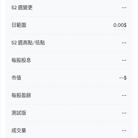
52 週變更
--
日範圍
0.00$
52 週高點/低點
--
每股股息
--
市值
--$
每股盈餘
--
測試版
--
成交量
--