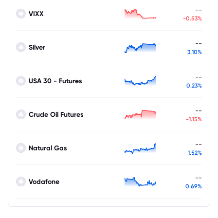
--
VIXX
-0.53%
--
Silver
3.10%
--
USA 30 - Futures
0.23%
--
Crude Oil Futures
-1.15%
--
Natural Gas
1.52%
--
Vodafone
0.69%