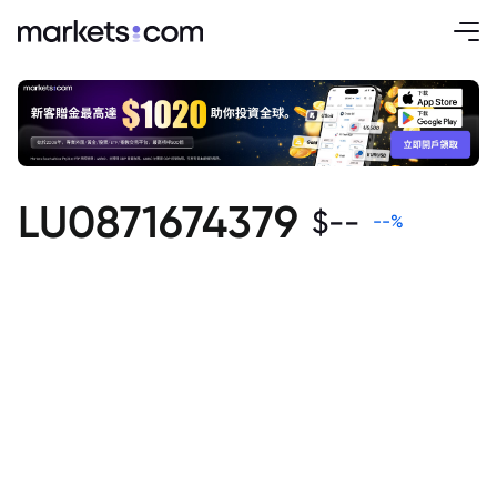
LU0871674379
$
--
--
%