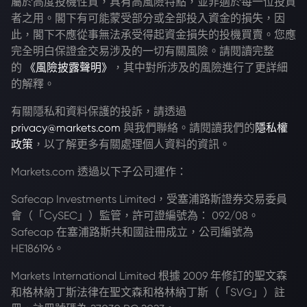
屬於高度投機性質，具有高風險特點，並非適於每一位投資
者之用。閣下有可能蒙受部分或全部投入資金的損失，因
此，閣下不應從事無法承受得起資金損失的投機買賣。您應
完全明白保證金交易涉及的一切有關風險。請閱讀完整
的
《風險披露聲明》
，其中對所涉及的風險進行了更詳細
的解釋。
有關隱私和資料保護的投訴，請透過
privacy@markets.com
與我們聯絡。請閱讀我們的
隱私權
政策
，以了解更多有關處理個人資料的資訊。
Markets.com 透過以下子公司運作：
Safecap Investments Limited，受塞浦路斯證券交易委員
會（「CySEC」）監管，許可證編號為： 092/08。
Safecap 在塞浦路斯共和國註冊成立，公司編號為
HE186196。
Markets International Limited 根據 2009 年修訂的聖文森
和格林納丁斯法律在聖文森和格林納丁斯（「SVG」）註