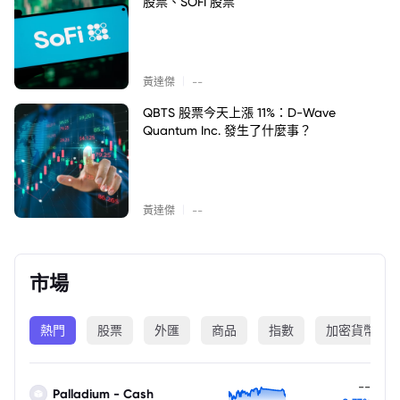
股票、SOFI 股票
|
黃達傑
--
QBTS 股票今天上漲 11%：D-Wave
Quantum Inc. 發生了什麼事？
|
黃達傑
--
市場
熱門
股票
外匯
商品
指數
加密貨幣
--
Palladium - Cash