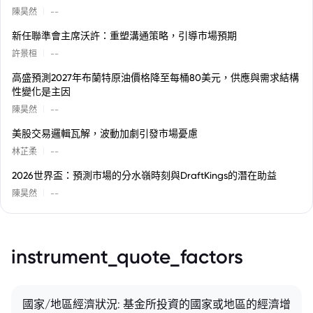
|
陳昊然
--
新任聯準會主席沃許：重塑溝通策略，引導市場預期
|
許景桓
--
高盛預測2027年布蘭特原油價格降至每桶80美元，供應與需求結構
性變化是主因
|
陳昊然
--
美股交易邏輯瓦解，波動加劇引發市場憂慮
|
林芷柔
--
2026世界盃：預測市場的分水嶺時刻與DraftKings的潛在助益
|
陳昊然
--
instrument_quote_factors
國家/地區經濟狀況: 基金所投資的國家或地區的經濟增