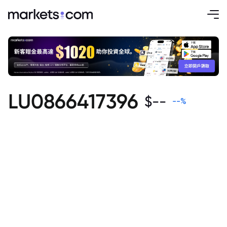
LU0866417396
$
--
--
%