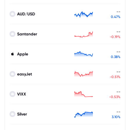
--
AUD/USD
0.47%
--
Santander
-0.19%
--
Apple
0.38%
--
easyJet
-0.51%
--
VIXX
-0.53%
--
Silver
3.10%