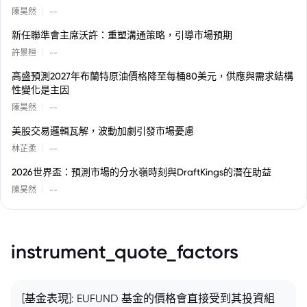
|
陳昊然
--
新任聯準會主席沃許：重塑溝通策略，引導市場預期
|
許景桓
--
高盛預測2027年布蘭特原油價格降至每桶80美元，供應與需求結構
性變化是主因
|
陳昊然
--
美股交易邏輯瓦解，波動加劇引發市場憂慮
|
林芷柔
--
2026世界盃：預測市場的分水嶺時刻與DraftKings的潛在助益
|
陳昊然
--
instrument_quote_factors
[基金表現]: EUFUND 基金的價格會直接受到其投資組