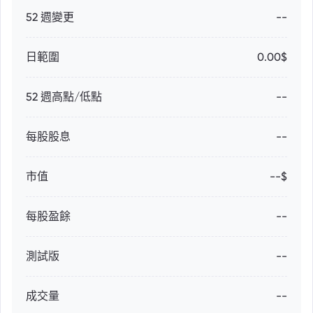
52 週變更
--
日範圍
0.00$
52 週高點/低點
--
每股股息
--
市值
--$
每股盈餘
--
測試版
--
成交量
--