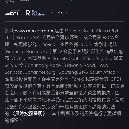
方式
網域
www.markets.com
是由 Markets South Africa (Pty)
Ltd ("Markets SA") 公司完全獨家經營，該公司受 FSCA 監
理，執照證號為： 46860，並且依據 2012 年金融市場法
(Financial Markets Act) 第 19 條授予其場外衍生性商品供應
商 (ODP) 之經營執照。Markets South Africa (Pty) Ltd 辦事
處設立於：Boundary Place 18 Rivonia Road, Illovo
Sandton, Johannesburg, Gauteng, 2196, South Africa。
高風險投資警告。從事交易外匯 (Forex) 和差價合約 (CFD)
屬於高度投機性質，具有高風險特點，並非適於每一位投資
者之用。閣下有可能蒙受部分或全部投入資金的損失，因
此，閣下不應從事無法承受得起資金損失的投機買賣。您應
完全明白保證金交易涉及的一切有關風險。請閱讀完整
的
《風險披露聲明》
，其中對所涉及的風險進行了更詳細
的解釋。