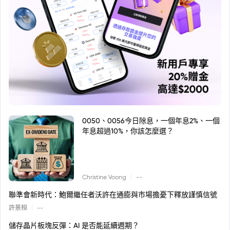
0050、0056今日除息，一個年息2%、一個
年息超過10%，你該怎麼選？
|
Christine Voong
--
聯準會新時代：鮑爾繼任者沃許在通膨與市場擔憂下釋放謹慎信號
|
許景桓
--
儲存晶片板塊反彈：AI 是否能延續週期？