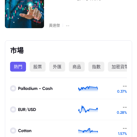
|
黃達傑
--
市場
熱門
股票
外匯
商品
指數
加密貨幣
--
Palladium - Cash
0.37%
--
EUR/USD
0.28%
--
Cotton
1.57%