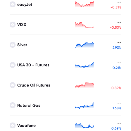
--
easyJet
-0.51%
--
VIXX
-0.53%
--
Silver
2.93%
--
USA 30 - Futures
0.21%
--
Crude Oil Futures
-0.89%
--
Natural Gas
1.68%
--
Vodafone
0.69%