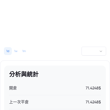
1d
1w
1m
分析與統計
開倉
71.4248$
上一次平倉
71.4248$