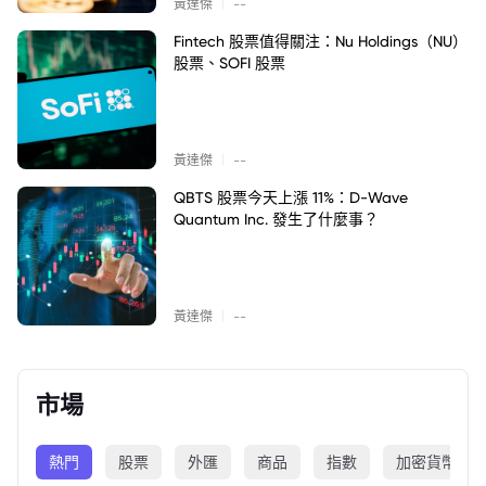
|
黃達傑
--
Fintech 股票值得關注：Nu Holdings（NU）
股票、SOFI 股票
|
黃達傑
--
QBTS 股票今天上漲 11%：D-Wave
Quantum Inc. 發生了什麼事？
|
黃達傑
--
市場
熱門
股票
外匯
商品
指數
加密貨幣