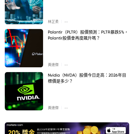
|
林芷柔
--
Palantir（PLTR）股價預測：PLTR暴跌5%，
Palantir股價會再度飆升嗎？
|
黃達傑
--
Nvidia（NVDA）股價今日走高：2026年目
標價是多少？
|
黃達傑
--