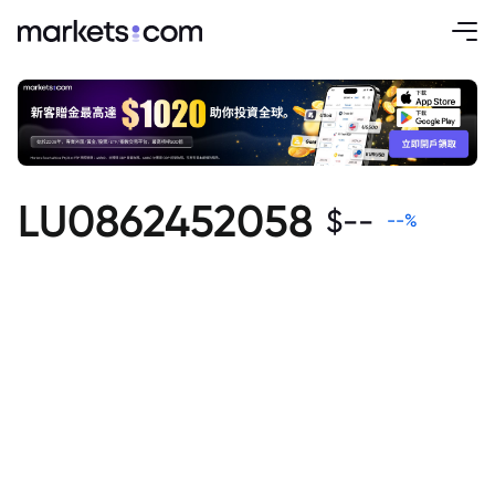
LU0862452058
$
--
--
%