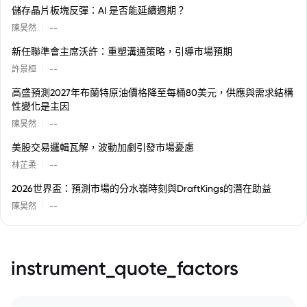
儲存晶片板塊反彈：AI 是否能延續週期？
|
陳昊然
--
新任聯準會主席沃許：重塑溝通策略，引導市場預期
|
許景桓
--
高盛預測2027年布蘭特原油價格降至每桶80美元，供應與需求結構
性變化是主因
|
陳昊然
--
美股交易邏輯瓦解，波動加劇引發市場憂慮
|
林芷柔
--
2026世界盃：預測市場的分水嶺時刻與DraftKings的潛在助益
|
陳昊然
--
instrument_quote_factors