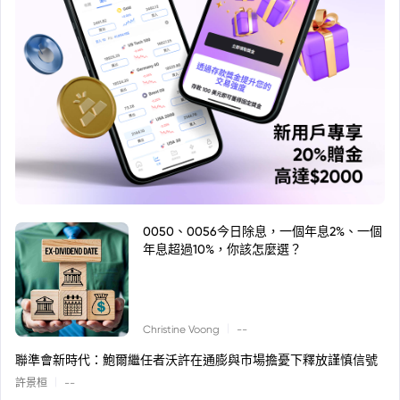
0050、0056今日除息，一個年息2%、一個
年息超過10%，你該怎麼選？
|
Christine Voong
--
聯準會新時代：鮑爾繼任者沃許在通膨與市場擔憂下釋放謹慎信號
|
許景桓
--