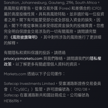
Sandton, Johannesburg, Gauteng, 2196, South Africa。
高風險投資警告。從事交易外匯 (Forex) 和差價合約 (CFD)
屬於高度投機性質，具有高風險特點，並非適於每一位投資
者之用。閣下有可能蒙受部分或全部投入資金的損失，因
此，閣下不應從事無法承受得起資金損失的投機買賣。您應
完全明白保證金交易涉及的一切有關風險。請閱讀完整
的
《風險披露聲明》
，其中對所涉及的風險進行了更詳細
的解釋。
有關隱私和資料保護的投訴，請透過
privacy@markets.com
與我們聯絡。請閱讀我們的
隱私權
政策
，以了解更多有關處理個人資料的資訊。
Markets.com 透過以下子公司運作：
Safecap Investments Limited，受塞浦路斯證券交易委員
會（「CySEC」）監管，許可證編號為： 092/08。
Safecap 在塞浦路斯共和國註冊成立，公司編號為
HE186196。