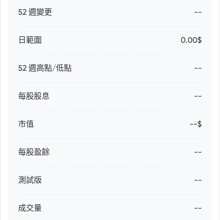
52 週變更
--
日範圍
0.00$
52 週高點/低點
--
每股股息
--
市值
--$
每股盈餘
--
測試版
--
成交量
--