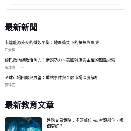
最新新聞
卡達能源外交的微妙平衡：地區衝突下的抉擇與風險
|
許景桓
--
黎巴嫩地緣政治角力：伊朗勢力、美國斡旋與主權的艱難求索
|
張瑋庭
--
全球市場回顧與展望：重點事件與金融市場深度解析
|
張瑋庭
--
最新教育文章
進階交易策略：多頭部位 vs. 空頭部位，哪
個更好？