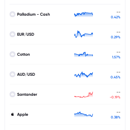
--
Palladium - Cash
0.42%
--
EUR/USD
0.29%
--
Cotton
1.57%
--
AUD/USD
0.45%
--
Santander
-0.19%
--
Apple
0.38%