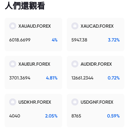
人們還觀看
XAUAUD.FOREX
XAUCAD.FOREX
6018.6699
4%
5947.38
3.72%
XAUEUR.FOREX
AUDIDR.FOREX
3701.3694
4.81%
12661.2344
0.72%
USDKHR.FOREX
USDGNF.FOREX
4040
2.05%
8765
0.59%