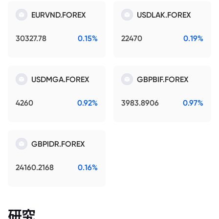
EURVND.FOREX
USDLAK.FOREX
30327.78
0.15%
22470
0.19%
USDMGA.FOREX
GBPBIF.FOREX
4260
0.92%
3983.8906
0.97%
GBPIDR.FOREX
24160.2168
0.16%
研究