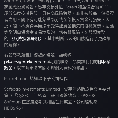
Sandton, Johannesburg, Gauteng, 2196, South Africa。
高風險投資警告。從事交易外匯 (Forex) 和差價合約 (CFD)
屬於高度投機性質，具有高風險特點，並非適於每一位投資
者之用。閣下有可能蒙受部分或全部投入資金的損失，因
此，閣下不應從事無法承受得起資金損失的投機買賣。您應
完全明白保證金交易涉及的一切有關風險。請閱讀完整
的
《風險披露聲明》
，其中對所涉及的風險進行了更詳細
的解釋。
有關隱私和資料保護的投訴，請透過
privacy@markets.com
與我們聯絡。請閱讀我們的
隱私權
政策
，以了解更多有關處理個人資料的資訊。
Markets.com 透過以下子公司運作：
Safecap Investments Limited，受塞浦路斯證券交易委員
會（「CySEC」）監管，許可證編號為： 092/08。
Safecap 在塞浦路斯共和國註冊成立，公司編號為
HE186196。