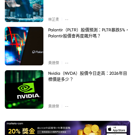
|
林芷柔
--
Palantir（PLTR）股價預測：PLTR暴跌5%，
Palantir股價會再度飆升嗎？
|
黃達傑
--
Nvidia（NVDA）股價今日走高：2026年目
標價是多少？
|
黃達傑
--