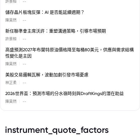
|
許景桓
--
儲存晶片板塊反彈：AI 是否能延續週期？
|
陳昊然
--
新任聯準會主席沃許：重塑溝通策略，引導市場預期
|
許景桓
--
高盛預測2027年布蘭特原油價格降至每桶80美元，供應與需求結構
性變化是主因
|
陳昊然
--
美股交易邏輯瓦解，波動加劇引發市場憂慮
|
林芷柔
--
2026世界盃：預測市場的分水嶺時刻與DraftKings的潛在助益
|
陳昊然
--
instrument_quote_factors