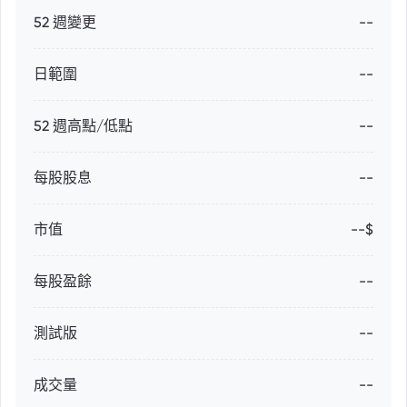
52 週變更
--
日範圍
--
52 週高點/低點
--
每股股息
--
市值
--$
每股盈餘
--
測試版
--
成交量
--