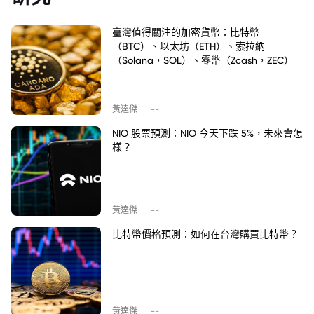
臺灣值得關注的加密貨幣：比特幣
（BTC）、以太坊（ETH）、索拉納
（Solana，SOL）、零幣（Zcash，ZEC）
|
黃達傑
--
NIO 股票預測：NIO 今天下跌 5%，未來會怎
樣？
|
黃達傑
--
比特幣價格預測：如何在台灣購買比特幣？
|
黃達傑
--