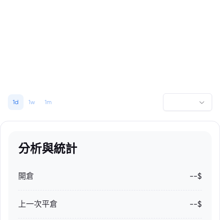
1d
1w
1m
分析與統計
開倉
--$
上一次平倉
--$