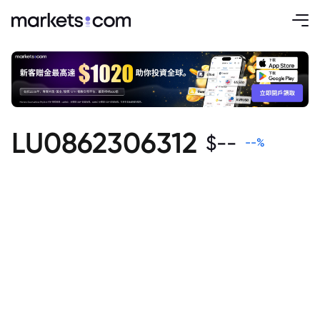
LU0862306312
$
--
--
%