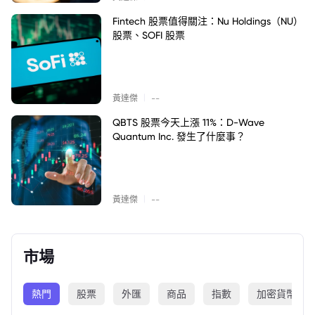
Fintech 股票值得關注：Nu Holdings（NU）
股票、SOFI 股票
|
黃達傑
--
QBTS 股票今天上漲 11%：D-Wave
Quantum Inc. 發生了什麼事？
|
黃達傑
--
市場
熱門
股票
外匯
商品
指數
加密貨幣