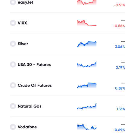
easyJet
-0.51%
--
VIXX
-0.88%
--
Silver
3.06%
--
USA 30 - Futures
0.19%
--
Crude Oil Futures
0.38%
--
Natural Gas
1.33%
--
Vodafone
0.69%