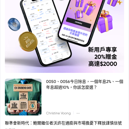
0050、0056今日除息，一個年息2%、一個
年息超過10%，你該怎麼選？
|
Christine Voong
--
聯準會新時代：鮑爾繼任者沃許在通膨與市場擔憂下釋放謹慎信號