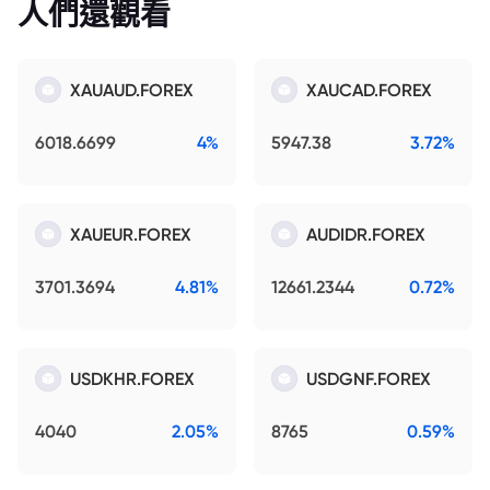
人們還觀看
XAUAUD.FOREX
XAUCAD.FOREX
6018.6699
4%
5947.38
3.72%
XAUEUR.FOREX
AUDIDR.FOREX
3701.3694
4.81%
12661.2344
0.72%
USDKHR.FOREX
USDGNF.FOREX
4040
2.05%
8765
0.59%