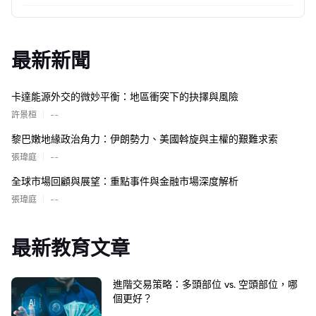
最新新聞
卡達能源外交的微妙平衡：地區衝突下的抉擇與風險
|
許景桓
--
黎巴嫩地緣政治角力：伊朗勢力、美國斡旋與主權的艱難求索
|
張瑋庭
--
全球市場回顧與展望：重點事件與金融市場深度解析
|
張瑋庭
--
最新教育文章
進階交易策略：多頭部位 vs. 空頭部位，哪
個更好？