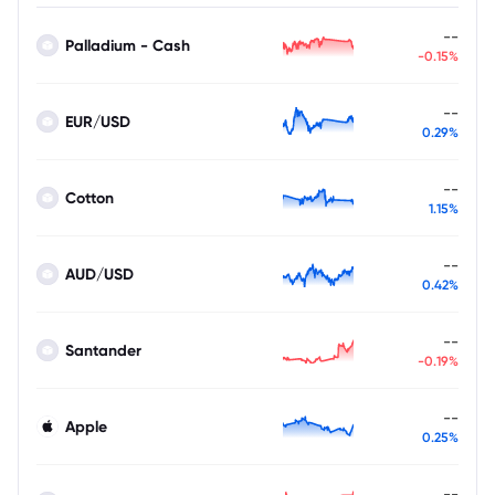
--
Palladium - Cash
-0.15%
--
EUR/USD
0.29%
--
Cotton
1.15%
--
AUD/USD
0.42%
--
Santander
-0.19%
--
Apple
0.25%
--