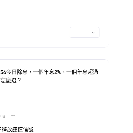
0056今日除息，一個年息2%、一個年息超過
該怎麼選？
|
ong
--
下釋放謹慎信號