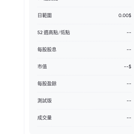
日範圍
0.00$
52 週高點/低點
--
每股股息
--
市值
--$
每股盈餘
--
測試版
--
成交量
--