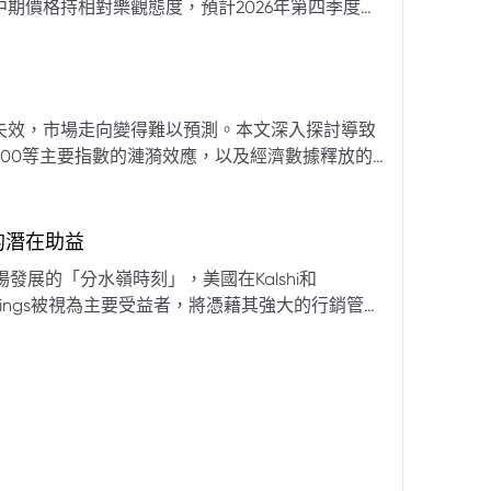
期價格持相對樂觀態度，預計2026年第四季度布
亞那、委內瑞拉及阿聯酋的產量提升，加上需求端
關鍵因素。對於荷莫茲海峽的運輸干擾，高盛判斷
600萬桶）因需求疲軟和市場已存在的供過於求而
地緣政治不確定性仍可能導致劇烈價格波動，若出
失效，市場走向變得難以預測。本文深入探討導致
端情況下2027年甚至可能觸及140美元。相對地，
00等主要指數的漣漪效應，以及經濟數據釋放的
至每桶70美元左右，2027年則可能降至每桶60
為新常態。重點摘要包括：先前「逢低買入」策略
被視為關鍵的短期市場指標。 **核心要
s的潛在助益
** 標普500指數出
發展的「分水嶺時刻」，美國在Kalshi和
ftKings被視為主要受益者，將憑藉其強大的行銷管
格
來的NFL賽季做準備。
分析師的悲觀情緒升溫，多家機構發出熊市預警信號。