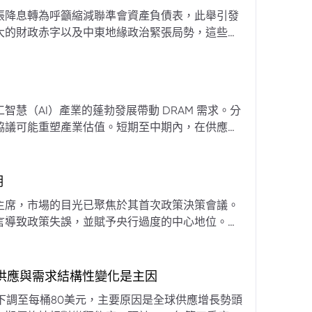
張降息轉為呼籲縮減聯準會資產負債表，此舉引發
大的財政赤字以及中東地緣政治緊張局勢，這些因
專家預計將進入政策觀望期，重點將放在維持較高
慧（AI）產業的蓬勃發展帶動 DRAM 需求。分
協議可能重塑產業估值。短期至中期內，在供應受
期
主席，市場的目光已聚焦於其首次政策決策會議。
言導致政策失誤，並賦予央行過度的中心地位。他
期市場信號的依賴，並強化對經濟基本面的關注。
，供應與需求結構性變化是主因
下調至每桶80美元，主要原因是全球供應增長勢頭