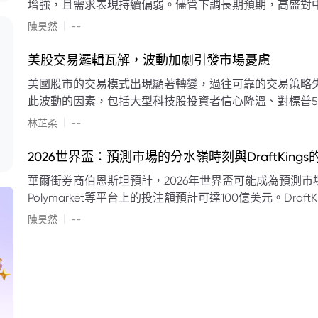
增強，且需求表現持續偏弱。儘管下調長期預期，高盛對中
蘭特原油均價為每桶90美元。該行認為，美國、巴西、圭
|
陳昊然
--
結構性變化，正在重塑市場平衡，其中中國新能源轉型是
其影響低於預期，二季度的全球供應缺口（每日500萬至
美股交易邏輯瓦解，波動加劇引發市場憂慮
得到緩衝。預計海灣產油國出口將於8月底恢復正常，但
美國股市的交易模式出現顯著轉變，過往可靠的交易策略
口受阻持續，2026年底油價可能升至每桶110美元以上，極
此波動的因素，包括大型科技股投資者信心降溫、對標普5
若供應快速恢復且需求進一步走弱，2026年底油價可能回落
矛盾信號。專家意見顯示，雙向交易與市場震盪加劇將成
|
美元。
林芷柔
--
的失效、通膨與就業數據的影響，以及聯準會即將發布的政策決策
點：** * **交易邏輯轉變：** 順勢做多的市場邏輯已瓦解，市場走向變得難以預測。 * **科技股信心減弱：**
2026世界盃：預測市場的分水嶺時刻與DraftKing
過去的市場領頭羊大型科技股，投資者信心明顯降溫，股價表現反覆。 * **指數波動擴大：
華爾街券商伯恩斯坦預計，2026年世界盃可能成為預測市場
現顯著的單日反轉幅度，整體市場穩定性大幅下降。 * **經濟數據拉扯：** 經濟數據表現出韌性與聯準會緊
Polymarket等平台上的投注額預計可達100億美元。Dra
縮貨幣政策預期升溫之間形成拉扯，加劇市場不確定性。 * **專家預期：** 預計將持續出現板塊輪動與風
道、西班牙語轉播權以及對預測市場業務的拓展，為即將到
|
切換，投資者意見分歧程度處於極高水平。 * **聚焦聯準會：** 聯準會的利率決議及後續記者會，被視為短
陳昊然
--
期市場風向標。 * **華爾街謹慎：** 華爾街