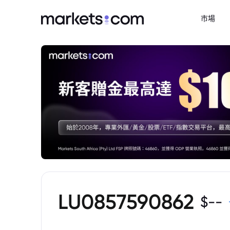
市場
LU0857590862
$
--