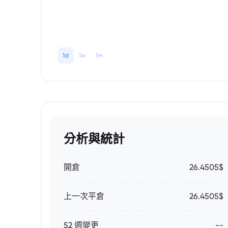
1d
1w
1m
分析與統計
開倉
26.4505$
上一次平倉
26.4505$
52 週變更
--