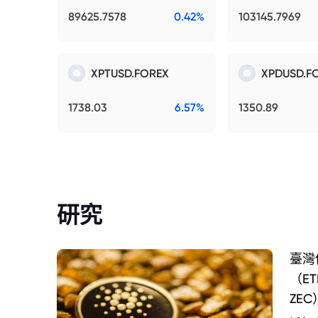
89625.7578
0.42%
103145.7969
XPTUSD.FOREX
XPDUSD.F
1738.03
6.57%
1350.89
研究
臺灣
（E
ZEC