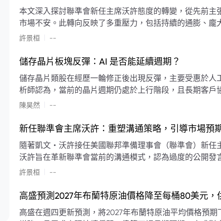
本文深入探討聯準會新任主席沃許態度的轉變，從先前主
市場不安。此轉向反映了多重壓力，包括持續的通膨、龐
素限制了聯準會實施降息或激進縮減資產負債表的空間。
|
許景桓
--
利率以及避免可能破壞市場穩定的行動上。
儲存晶片板塊反彈：AI 是否能延續週期？
儲存晶片類股在經歷一輪修正後出現反彈，主要受惠於人工智
析師認為，當前的晶片週期仍處於上行階段，且長期客戶
限的支撐下，價格預期將持續走高。
|
陳昊然
--
新任聯準會主席沃許：重塑溝通策略，引導市場預
隨著凱文・沃許接任美國聯邦準備理事會（聯準會）新任
沃許旨在革新聯準會當前的溝通模式，認為過度的公開發
計畫重塑政策預期的發布方式及其頻率，目標是減少對預
|
許景桓
--
高盛預測2027年布蘭特原油價格降至每桶80美元
高盛在週四更新預測，將2027年布蘭特原油平均價格預期