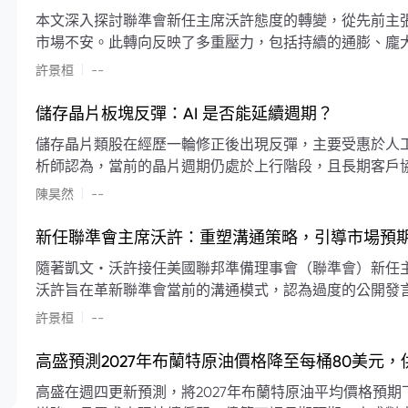
本文深入探討聯準會新任主席沃許態度的轉變，從先前主
市場不安。此轉向反映了多重壓力，包括持續的通膨、龐
素限制了聯準會實施降息或激進縮減資產負債表的空間。
|
許景桓
--
利率以及避免可能破壞市場穩定的行動上。
儲存晶片板塊反彈：AI 是否能延續週期？
儲存晶片類股在經歷一輪修正後出現反彈，主要受惠於人工智
析師認為，當前的晶片週期仍處於上行階段，且長期客戶
限的支撐下，價格預期將持續走高。
|
陳昊然
--
新任聯準會主席沃許：重塑溝通策略，引導市場預
隨著凱文・沃許接任美國聯邦準備理事會（聯準會）新任
沃許旨在革新聯準會當前的溝通模式，認為過度的公開發
計畫重塑政策預期的發布方式及其頻率，目標是減少對預
|
許景桓
--
高盛預測2027年布蘭特原油價格降至每桶80美元
高盛在週四更新預測，將2027年布蘭特原油平均價格預期