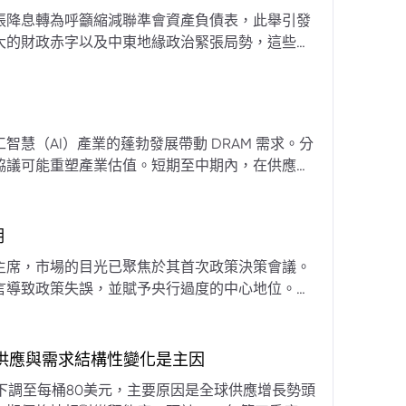
張降息轉為呼籲縮減聯準會資產負債表，此舉引發
大的財政赤字以及中東地緣政治緊張局勢，這些因
專家預計將進入政策觀望期，重點將放在維持較高
慧（AI）產業的蓬勃發展帶動 DRAM 需求。分
協議可能重塑產業估值。短期至中期內，在供應受
期
主席，市場的目光已聚焦於其首次政策決策會議。
言導致政策失誤，並賦予央行過度的中心地位。他
期市場信號的依賴，並強化對經濟基本面的關注。
，供應與需求結構性變化是主因
下調至每桶80美元，主要原因是全球供應增長勢頭