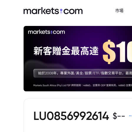
市場
LU0856992614
$
--
-