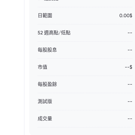
日範圍
0.00$
52 週高點/低點
--
每股股息
--
市值
--$
每股盈餘
--
測試版
--
成交量
--