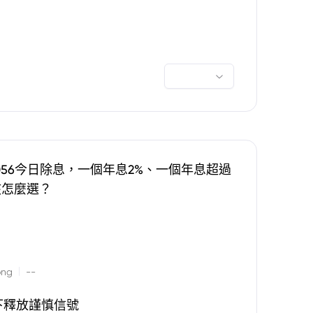
0056今日除息，一個年息2%、一個年息超過
該怎麼選？
|
ong
--
下釋放謹慎信號