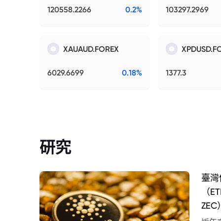
120558.2266
0.2%
103297.2969
XAUAUD.FOREX
XPDUSD.F
6029.6699
0.18%
1377.3
研究
臺灣
（E
ZEC