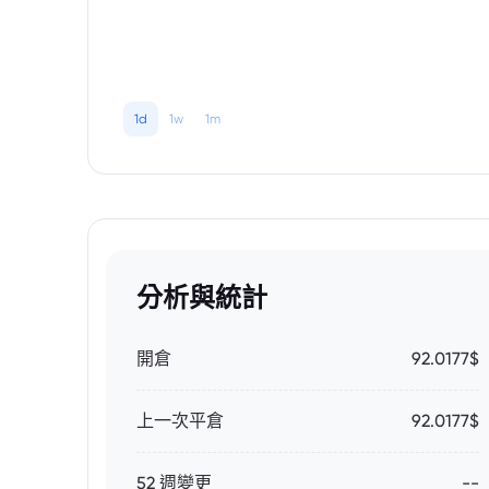
1d
1w
1m
分析與統計
開倉
92.0177$
上一次平倉
92.0177$
52 週變更
--