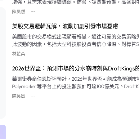
增強，且需求表現持續偏弱。儘管下調長期預期，高盛對中
蘭特原油均價為每桶90美元。該行認為，美國、巴西、圭
|
陳昊然
--
結構性變化，正在重塑市場平衡，其中中國新能源轉型是
其影響低於預期，二季度的全球供應缺口（每日500萬至
美股交易邏輯瓦解，波動加劇引發市場憂慮
得到緩衝。預計海灣產油國出口將於8月底恢復正常，但
美國股市的交易模式出現顯著轉變，過往可靠的交易策略
口受阻持續，2026年底油價可能升至每桶110美元以上，極
此波動的因素，包括大型科技股投資者信心降溫、對標普5
若供應快速恢復且需求進一步走弱，2026年底油價可能回落
矛盾信號。專家意見顯示，雙向交易與市場震盪加劇將成
|
美元。
林芷柔
--
的失效、通膨與就業數據的影響，以及聯準會即將發布的政策決策
點：** * **交易邏輯轉變：** 順勢做多的市場邏輯已瓦解，市場走向變得難以預測。 * **科技股信心減弱：**
2026世界盃：預測市場的分水嶺時刻與DraftKing
過去的市場領頭羊大型科技股，投資者信心明顯降溫，股價表現反覆。 * **指數波動擴大：
華爾街券商伯恩斯坦預計，2026年世界盃可能成為預測市場
現顯著的單日反轉幅度，整體市場穩定性大幅下降。 * **經濟數據拉扯：** 經濟數據表現出韌性與聯準會緊
Polymarket等平台上的投注額預計可達100億美元。Dra
縮貨幣政策預期升溫之間形成拉扯，加劇市場不確定性。 * **專家預期：** 預計將持續出現板塊輪動與風
道、西班牙語轉播權以及對預測市場業務的拓展，為即將到
|
切換，投資者意見分歧程度處於極高水平。 * **聚焦聯準會：** 聯準會的利率決議及後續記者會，被視為短
陳昊然
--
期市場風向標。 * **華爾街謹慎：** 華爾街