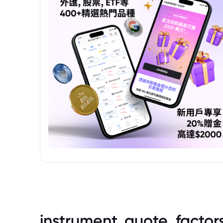
instrument_quote_factor