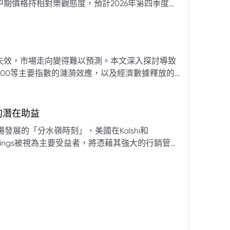
期價格持相對樂觀態度，預計2026年第四季度布
亞那、委內瑞拉及阿聯酋的產量提升，加上需求端
關鍵因素。對於荷莫茲海峽的運輸干擾，高盛判斷
600萬桶）因需求疲軟和市場已存在的供過於求而
地緣政治不確定性仍可能導致劇烈價格波動，若出
失效，市場走向變得難以預測。本文深入探討導致
端情況下2027年甚至可能觸及140美元。相對地，
00等主要指數的漣漪效應，以及經濟數據釋放的
至每桶70美元左右，2027年則可能降至每桶60
為新常態。重點摘要包括：先前「逢低買入」策略
被視為關鍵的短期市場指標。 **核心要
s的潛在助益
** 標普500指數出
發展的「分水嶺時刻」，美國在Kalshi和
ftKings被視為主要受益者，將憑藉其強大的行銷管
格
來的NFL賽季做準備。
分析師的悲觀情緒升溫，多家機構發出熊市預警信號。