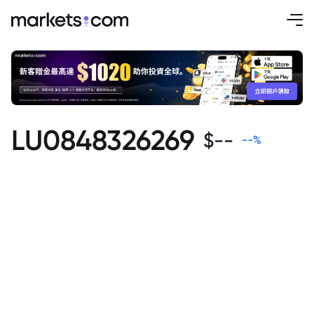
LU0848326269
$
--
--
%