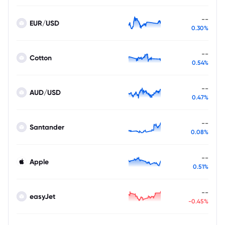
--
EUR/USD
0.30%
--
Cotton
0.54%
--
AUD/USD
0.47%
--
Santander
0.08%
--
Apple
0.51%
--
easyJet
-0.45%