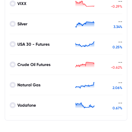
--
VIXX
-0.29%
--
Silver
3.34%
--
USA 30 - Futures
0.25%
--
Crude Oil Futures
-0.62%
--
Natural Gas
2.06%
--
Vodafone
0.67%