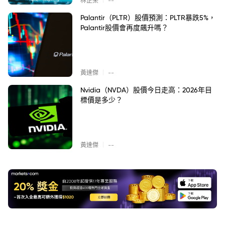
林芷柔
--
Palantir（PLTR）股價預測：PLTR暴跌5%，
Palantir股價會再度飆升嗎？
|
黃達傑
--
Nvidia（NVDA）股價今日走高：2026年目
標價是多少？
|
黃達傑
--