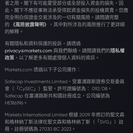
者之用。閣下有可能蒙受部分或全部投入資金的損失，因
此，閣下不應從事無法承受得起資金損失的投機買賣。您應
完全明白保證金交易涉及的一切有關風險。請閱讀完整
的
《風險披露聲明》
，其中對所涉及的風險進行了更詳細
的解釋。
有關隱私和資料保護的投訴，請透過
privacy@markets.com
與我們聯絡。請閱讀我們的
隱私權
政策
，以了解更多有關處理個人資料的資訊。
Markets.com 透過以下子公司運作：
Safecap Investments Limited，受塞浦路斯證券交易委員
會（「CySEC」）監管，許可證編號為： 092/08。
Safecap 在塞浦路斯共和國註冊成立，公司編號為
HE186196。
Markets International Limited 根據 2009 年修訂的聖文森
和格林納丁斯法律在聖文森和格林納丁斯（「SVG」）註
冊，註冊號碼為 27030 BC 2023。