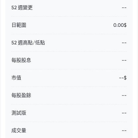
52 週變更
--
日範圍
0.00$
52 週高點/低點
--
每股股息
--
市值
--$
每股盈餘
--
測試版
--
成交量
--