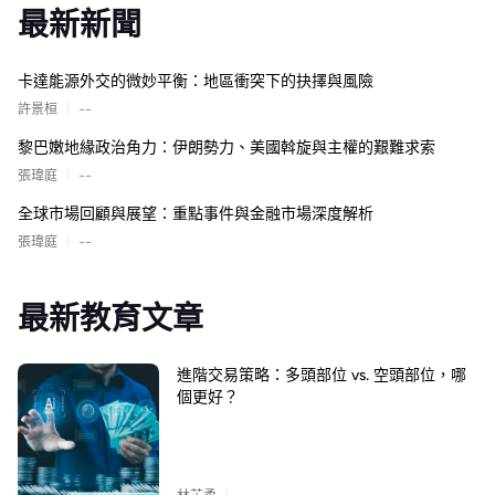
最新新聞
卡達能源外交的微妙平衡：地區衝突下的抉擇與風險
|
許景桓
--
黎巴嫩地緣政治角力：伊朗勢力、美國斡旋與主權的艱難求索
|
張瑋庭
--
全球市場回顧與展望：重點事件與金融市場深度解析
|
張瑋庭
--
最新教育文章
進階交易策略：多頭部位 vs. 空頭部位，哪
個更好？
|