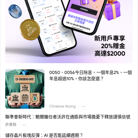
0050、0056今日除息，一個年息2%、一個
年息超過10%，你該怎麼選？
|
Christine Voong
--
聯準會新時代：鮑爾繼任者沃許在通膨與市場擔憂下釋放謹慎信號
|
許景桓
--
儲存晶片板塊反彈：AI 是否能延續週期？