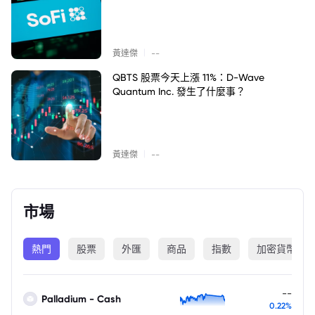
|
黃達傑
--
QBTS 股票今天上漲 11%：D-Wave
Quantum Inc. 發生了什麼事？
|
黃達傑
--
市場
熱門
股票
外匯
商品
指數
加密貨幣
--
Palladium - Cash
0.22%