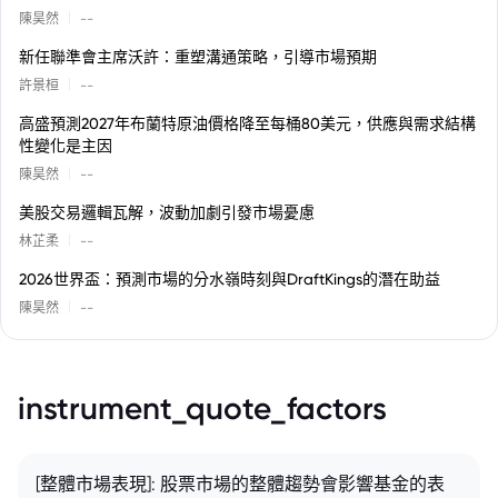
|
陳昊然
--
新任聯準會主席沃許：重塑溝通策略，引導市場預期
|
許景桓
--
高盛預測2027年布蘭特原油價格降至每桶80美元，供應與需求結構
性變化是主因
|
陳昊然
--
美股交易邏輯瓦解，波動加劇引發市場憂慮
|
林芷柔
--
2026世界盃：預測市場的分水嶺時刻與DraftKings的潛在助益
|
陳昊然
--
instrument_quote_factors
[整體市場表現]: 股票市場的整體趨勢會影響基金的表