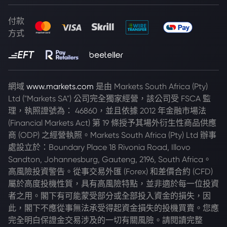
付款
方式
網域
www.markets.com
是由 Markets South Africa (Pty)
Ltd ("Markets SA") 公司完全獨家經營，該公司受 FSCA 監
理，執照證號為： 46860，並且依據 2012 年金融市場法
(Financial Markets Act) 第 19 條授予其場外衍生性商品供應
商 (ODP) 之經營執照。Markets South Africa (Pty) Ltd 辦事
處設立於：Boundary Place 18 Rivonia Road, Illovo
Sandton, Johannesburg, Gauteng, 2196, South Africa。
高風險投資警告。從事交易外匯 (Forex) 和差價合約 (CFD)
屬於高度投機性質，具有高風險特點，並非適於每一位投資
者之用。閣下有可能蒙受部分或全部投入資金的損失，因
此，閣下不應從事無法承受得起資金損失的投機買賣。您應
完全明白保證金交易涉及的一切有關風險。請閱讀完整