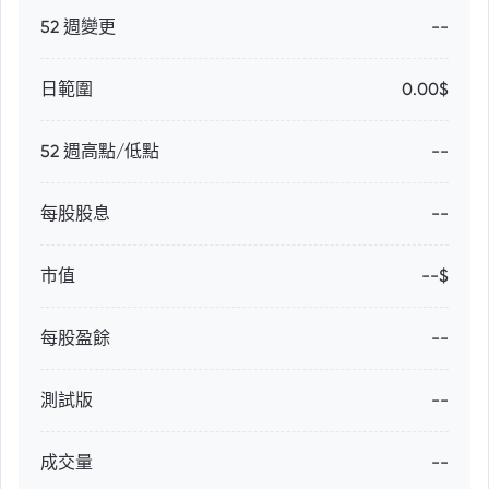
52 週變更
--
日範圍
0.00$
52 週高點/低點
--
每股股息
--
市值
--$
每股盈餘
--
測試版
--
成交量
--