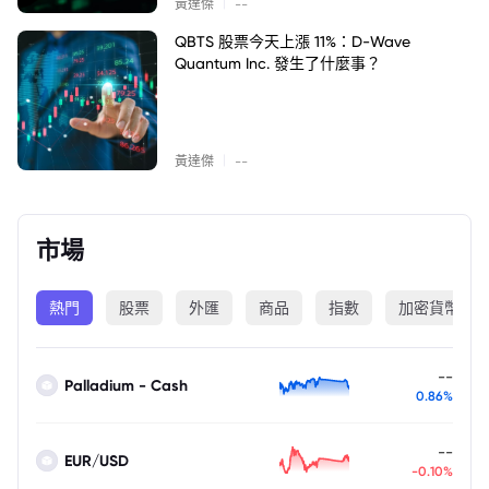
|
黃達傑
--
QBTS 股票今天上漲 11%：D-Wave
Quantum Inc. 發生了什麼事？
|
黃達傑
--
市場
熱門
股票
外匯
商品
指數
加密貨幣
--
Palladium - Cash
0.86%
--
EUR/USD
-0.10%