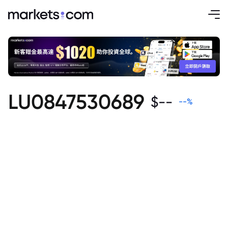
LU0847530689
$
--
--
%