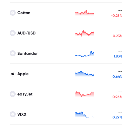
--
Cotton
-0.25%
--
AUD/USD
-0.23%
--
Santander
1.83%
--
Apple
0.64%
--
easyJet
-0.96%
--
VIXX
0.29%