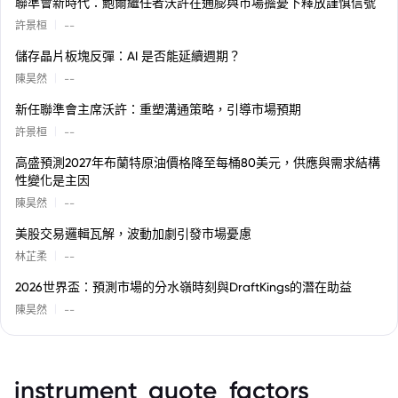
聯準會新時代：鮑爾繼任者沃許在通膨與市場擔憂下釋放謹慎信號
|
許景桓
--
儲存晶片板塊反彈：AI 是否能延續週期？
|
陳昊然
--
新任聯準會主席沃許：重塑溝通策略，引導市場預期
|
許景桓
--
高盛預測2027年布蘭特原油價格降至每桶80美元，供應與需求結構
性變化是主因
|
陳昊然
--
美股交易邏輯瓦解，波動加劇引發市場憂慮
|
林芷柔
--
2026世界盃：預測市場的分水嶺時刻與DraftKings的潛在助益
|
陳昊然
--
instrument_quote_factors