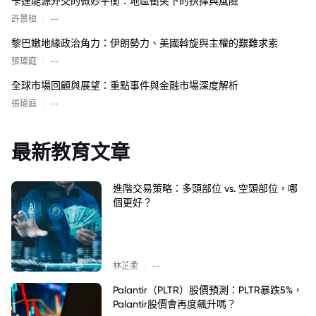
卡達能源外交的微妙平衡：地區衝突下的抉擇與風險
|
許景桓
--
黎巴嫩地緣政治角力：伊朗勢力、美國斡旋與主權的艱難求索
|
張瑋庭
--
全球市場回顧與展望：重點事件與金融市場深度解析
|
張瑋庭
--
最新教育文章
進階交易策略：多頭部位 vs. 空頭部位，哪
個更好？
|
林芷柔
--
Palantir（PLTR）股價預測：PLTR暴跌5%，
Palantir股價會再度飆升嗎？