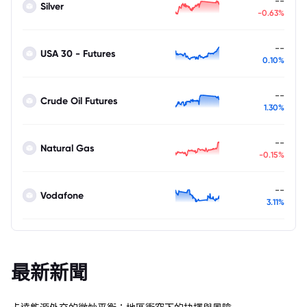
--
Silver
-0.63%
--
USA 30 - Futures
0.10%
--
Crude Oil Futures
1.30%
--
Natural Gas
-0.15%
--
Vodafone
3.11%
最新新聞