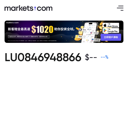
LU0846948866
$
--
--
%