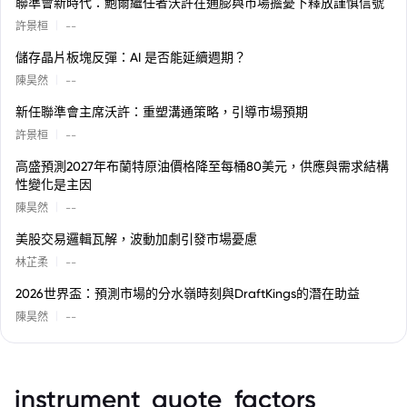
聯準會新時代：鮑爾繼任者沃許在通膨與市場擔憂下釋放謹慎信號
|
許景桓
--
儲存晶片板塊反彈：AI 是否能延續週期？
|
陳昊然
--
新任聯準會主席沃許：重塑溝通策略，引導市場預期
|
許景桓
--
高盛預測2027年布蘭特原油價格降至每桶80美元，供應與需求結構
性變化是主因
|
陳昊然
--
美股交易邏輯瓦解，波動加劇引發市場憂慮
|
林芷柔
--
2026世界盃：預測市場的分水嶺時刻與DraftKings的潛在助益
|
陳昊然
--
instrument_quote_factors