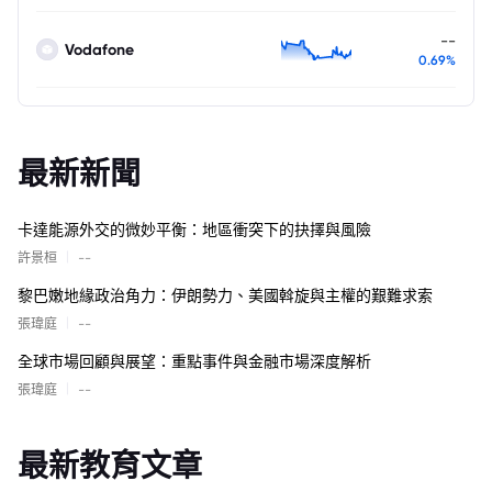
--
Vodafone
0.69%
最新新聞
卡達能源外交的微妙平衡：地區衝突下的抉擇與風險
|
許景桓
--
黎巴嫩地緣政治角力：伊朗勢力、美國斡旋與主權的艱難求索
|
張瑋庭
--
全球市場回顧與展望：重點事件與金融市場深度解析
|
張瑋庭
--
最新教育文章