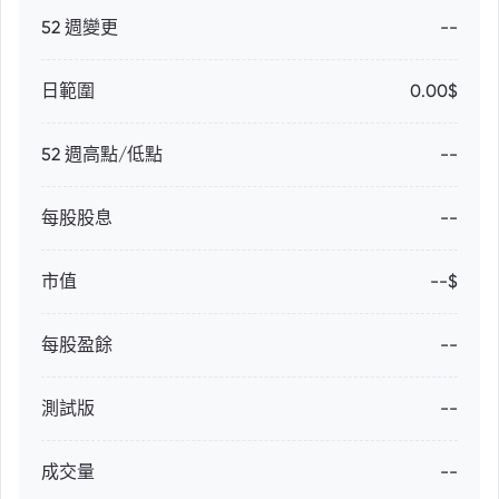
52 週變更
--
日範圍
0.00$
52 週高點/低點
--
每股股息
--
市值
--$
每股盈餘
--
測試版
--
成交量
--