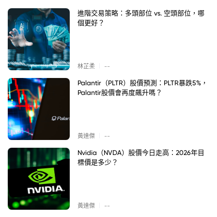
進階交易策略：多頭部位 vs. 空頭部位，哪
個更好？
|
林芷柔
--
Palantir（PLTR）股價預測：PLTR暴跌5%，
Palantir股價會再度飆升嗎？
|
黃達傑
--
Nvidia（NVDA）股價今日走高：2026年目
標價是多少？
|
黃達傑
--