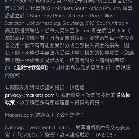
(Financial Markets Act) 第 19 條授予其場外衍生性商品供應
商 (ODP) 之經營執照。Markets South Africa (Pty) Ltd 辦事
處設立於：Boundary Place 18 Rivonia Road, Illovo
Sandton, Johannesburg, Gauteng, 2196, South Africa。
高風險投資警告。從事交易外匯 (Forex) 和差價合約 (CFD)
屬於高度投機性質，具有高風險特點，並非適於每一位投資
者之用。閣下有可能蒙受部分或全部投入資金的損失，因
此，閣下不應從事無法承受得起資金損失的投機買賣。您應
完全明白保證金交易涉及的一切有關風險。請閱讀完整
的
《風險披露聲明》
，其中對所涉及的風險進行了更詳細
的解釋。
有關隱私和資料保護的投訴，請透過
privacy@markets.com
與我們聯絡。請閱讀我們的
隱私權
政策
，以了解更多有關處理個人資料的資訊。
Markets.com 透過以下子公司運作：
Safecap Investments Limited，受塞浦路斯證券交易委員
會（「CySEC」）監管，許可證編號為： 092/08。