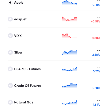
--
Apple
0.18%
--
easyJet
-0.51%
--
VIXX
-0.88%
--
Silver
2.68%
--
USA 30 - Futures
0.17%
--
Crude Oil Futures
0.18%
--
Natural Gas
1.64%