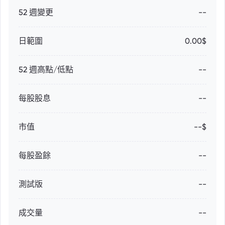
52 週變更
--
日範圍
0.00$
52 週高點/低點
--
每股股息
--
市值
--$
每股盈餘
--
測試版
--
成交量
--