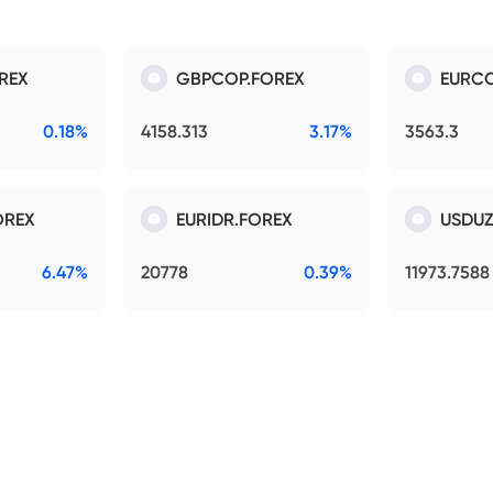
REX
GBPCOP.FOREX
EURCO
0.18%
4158.313
3.17%
3563.3
OREX
EURIDR.FOREX
USDUZ
6.47%
20778
0.39%
11973.7588