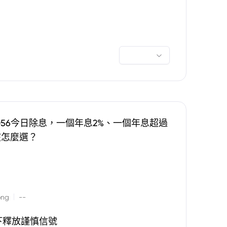
0056今日除息，一個年息2%、一個年息超過
該怎麼選？
|
ong
--
下釋放謹慎信號