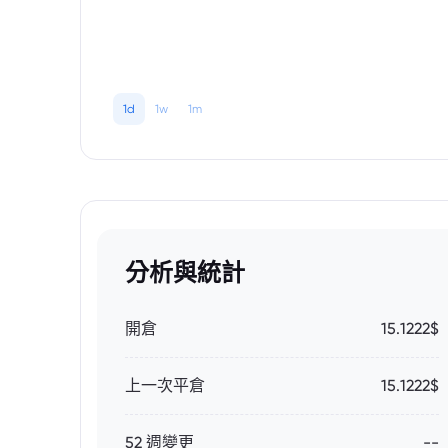
1d
1w
1m
分析與統計
開倉
15.1222$
上一次平倉
15.1222$
52 週變更
--