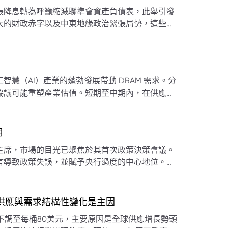
張降息轉為呼籲縮減聯準會資產負債表，此舉引發
大的財政赤字以及中東地緣政治緊張局勢，這些因
專家預計將進入政策觀望期，重點將放在維持較高
慧（AI）產業的蓬勃發展帶動 DRAM 需求。分
協議可能重塑產業估值。短期至中期內，在供應受
期
主席，市場的目光已聚焦於其首次政策決策會議。
言導致政策失誤，並賦予央行過度的中心地位。他
期市場信號的依賴，並強化對經濟基本面的關注。
，供應與需求結構性變化是主因
下調至每桶80美元，主要原因是全球供應增長勢頭