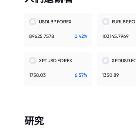
USDLBP.FOREX
EURLBP.FO
89625.7578
0.42%
103145.7969
XPTUSD.FOREX
XPDUSD.F
1738.03
6.57%
1350.89
研究