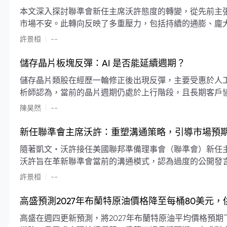
本文深入探討聯準會新任主席沃許態度的轉變，從先前主
市場不安。此轉向反映了多重壓力，包括持續的通膨、龐
素限制了聯準會實施降息或激進縮減資產負債表的空間。
|
許景桓
--
利率以及避免可能破壞市場穩定的行動上。
儲存晶片板塊反彈：AI 是否能延續週期？
儲存晶片類股在經歷一輪修正後出現反彈，主要受惠於人工智
析師認為，當前的晶片週期仍處於上行階段，且長期客戶
限的支撐下，價格預期將持續走高。
|
陳昊然
--
新任聯準會主席沃許：重塑溝通策略，引導市場預
隨著凱文・沃許接任美國聯邦準備理事會（聯準會）新任
沃許旨在革新聯準會當前的溝通模式，認為過度的公開發
計畫重塑政策預期的發布方式及其頻率，目標是減少對預
|
許景桓
--
高盛預測2027年布蘭特原油價格降至每桶80美元
高盛在週四更新預測，將2027年布蘭特原油平均價格預期