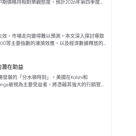
期價格持相對樂觀態度，預計2026年第四季度布
亞那、委內瑞拉及阿聯酋的產量提升，加上需求端
關鍵因素。對於荷莫茲海峽的運輸干擾，高盛判斷
600萬桶）因需求疲軟和市場已存在的供過於求而
地緣政治不確定性仍可能導致劇烈價格波動，若出
失效，市場走向變得難以預測。本文深入探討導致
端情況下2027年甚至可能觸及140美元。相對地，
00等主要指數的漣漪效應，以及經濟數據釋放的
至每桶70美元左右，2027年則可能降至每桶60
為新常態。重點摘要包括：先前「逢低買入」策略
被視為關鍵的短期市場指標。 **核心要
s的潛在助益
** 標普500指數出
發展的「分水嶺時刻」，美國在Kalshi和
ftKings被視為主要受益者，將憑藉其強大的行銷管
格
來的NFL賽季做準備。
分析師的悲觀情緒升溫，多家機構發出熊市預警信號。