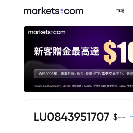
市場
LU0843951707
$
--
-