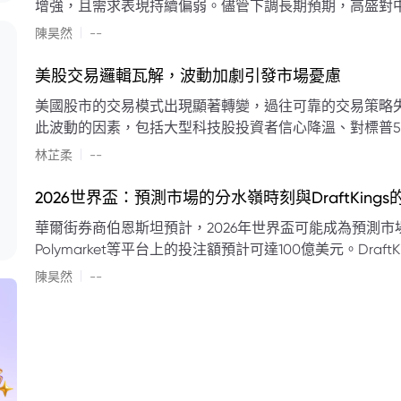
增強，且需求表現持續偏弱。儘管下調長期預期，高盛對中
蘭特原油均價為每桶90美元。該行認為，美國、巴西、圭
|
陳昊然
--
結構性變化，正在重塑市場平衡，其中中國新能源轉型是
其影響低於預期，二季度的全球供應缺口（每日500萬至
美股交易邏輯瓦解，波動加劇引發市場憂慮
得到緩衝。預計海灣產油國出口將於8月底恢復正常，但
美國股市的交易模式出現顯著轉變，過往可靠的交易策略
口受阻持續，2026年底油價可能升至每桶110美元以上，極
此波動的因素，包括大型科技股投資者信心降溫、對標普5
若供應快速恢復且需求進一步走弱，2026年底油價可能回落
矛盾信號。專家意見顯示，雙向交易與市場震盪加劇將成
|
美元。
林芷柔
--
的失效、通膨與就業數據的影響，以及聯準會即將發布的政策決策
點：** * **交易邏輯轉變：** 順勢做多的市場邏輯已瓦解，市場走向變得難以預測。 * **科技股信心減弱：**
2026世界盃：預測市場的分水嶺時刻與DraftKing
過去的市場領頭羊大型科技股，投資者信心明顯降溫，股價表現反覆。 * **指數波動擴大：
華爾街券商伯恩斯坦預計，2026年世界盃可能成為預測市場
現顯著的單日反轉幅度，整體市場穩定性大幅下降。 * **經濟數據拉扯：** 經濟數據表現出韌性與聯準會緊
Polymarket等平台上的投注額預計可達100億美元。Dra
縮貨幣政策預期升溫之間形成拉扯，加劇市場不確定性。 * **專家預期：** 預計將持續出現板塊輪動與風
道、西班牙語轉播權以及對預測市場業務的拓展，為即將到
|
切換，投資者意見分歧程度處於極高水平。 * **聚焦聯準會：** 聯準會的利率決議及後續記者會，被視為短
陳昊然
--
期市場風向標。 * **華爾街謹慎：** 華爾街