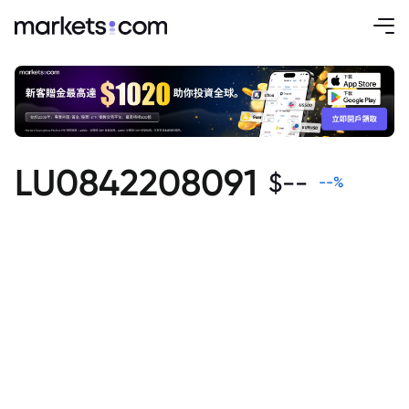
LU0842208091
$
--
--
%