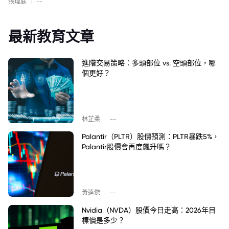
|
張瑋庭
--
最新教育文章
進階交易策略：多頭部位 vs. 空頭部位，哪
個更好？
|
林芷柔
--
Palantir（PLTR）股價預測：PLTR暴跌5%，
Palantir股價會再度飆升嗎？
|
黃達傑
--
Nvidia（NVDA）股價今日走高：2026年目
標價是多少？