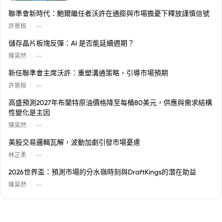
聯準會新時代：鮑爾繼任者沃許在通膨與市場擔憂下釋放謹慎信號
|
許景桓
--
儲存晶片板塊反彈：AI 是否能延續週期？
|
陳昊然
--
新任聯準會主席沃許：重塑溝通策略，引導市場預期
|
許景桓
--
高盛預測2027年布蘭特原油價格降至每桶80美元，供應與需求結構
性變化是主因
|
陳昊然
--
美股交易邏輯瓦解，波動加劇引發市場憂慮
|
林芷柔
--
2026世界盃：預測市場的分水嶺時刻與DraftKings的潛在助益
|
陳昊然
--