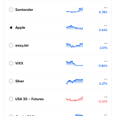
--
Santander
0.78%
--
Apple
0.64%
--
easyJet
2.01%
--
VIXX
0.86%
--
Silver
0.27%
--
USA 30 - Futures
-0.01%
--