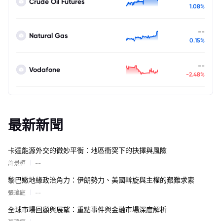
Crude Oil Futures
1.08%
--
Natural Gas
0.15%
--
Vodafone
-2.48%
最新新聞
卡達能源外交的微妙平衡：地區衝突下的抉擇與風險
|
許景桓
--
黎巴嫩地緣政治角力：伊朗勢力、美國斡旋與主權的艱難求索
|
張瑋庭
--
全球市場回顧與展望：重點事件與金融市場深度解析