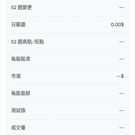
52 週變更
--
日範圍
0.00$
52 週高點/低點
--
每股股息
--
市值
--$
每股盈餘
--
測試版
--
成交量
--