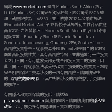
網域
www.markets.com
是由 Markets South Africa (Pty)
Ltd ("Markets SA") 公司完全獨家經營，該公司受 FSCA 監
理，執照證號為： 46860，並且依據 2012 年金融市場法
(Financial Markets Act) 第 19 條授予其場外衍生性商品供應
商 (ODP) 之經營執照。Markets South Africa (Pty) Ltd 辦事
處設立於：Boundary Place 18 Rivonia Road, Illovo
Sandton, Johannesburg, Gauteng, 2196, South Africa。
高風險投資警告。從事交易外匯 (Forex) 和差價合約 (CFD)
屬於高度投機性質，具有高風險特點，並非適於每一位投資
者之用。閣下有可能蒙受部分或全部投入資金的損失，因
此，閣下不應從事無法承受得起資金損失的投機買賣。您應
完全明白保證金交易涉及的一切有關風險。請閱讀完整
的
《風險披露聲明》
，其中對所涉及的風險進行了更詳細
的解釋。
有關隱私和資料保護的投訴，請透過
privacy@markets.com
與我們聯絡。請閱讀我們的
隱私權
政策
，以了解更多有關處理個人資料的資訊。