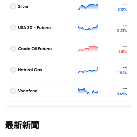
--
Silver
3.10%
--
USA 30 - Futures
0.23%
--
Crude Oil Futures
-1.15%
--
Natural Gas
1.52%
--
Vodafone
0.69%
最新新聞