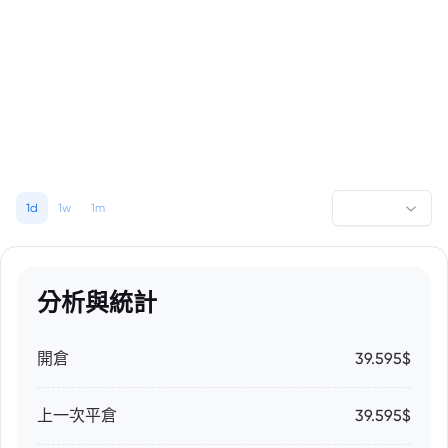
1d
1w
1m
分析與統計
開倉
39.595$
上一次平倉
39.595$