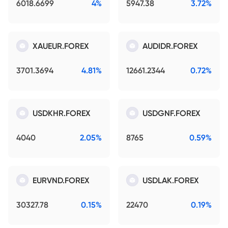
6018.6699
4%
5947.38
3.72%
XAUEUR.FOREX
AUDIDR.FOREX
3701.3694
4.81%
12661.2344
0.72%
USDKHR.FOREX
USDGNF.FOREX
4040
2.05%
8765
0.59%
EURVND.FOREX
USDLAK.FOREX
30327.78
0.15%
22470
0.19%