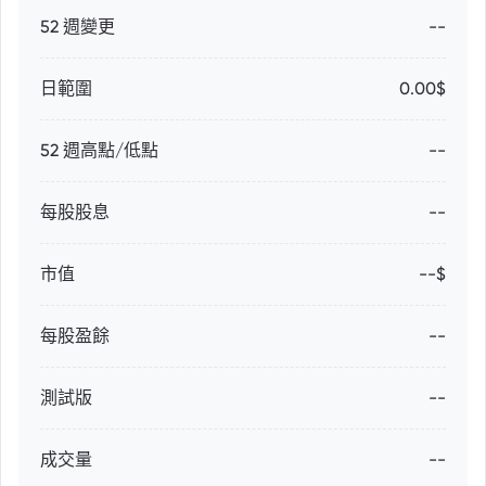
52 週變更
--
日範圍
0.00$
52 週高點/低點
--
每股股息
--
市值
--$
每股盈餘
--
測試版
--
成交量
--