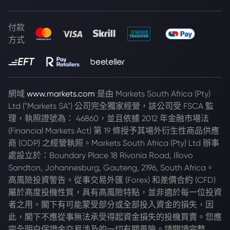
付款
方式
網域
www.markets.com
是由 Markets South Africa (Pty)
Ltd ("Markets SA") 公司完全獨家經營，該公司受 FSCA 監
理，執照證號為： 46860，並且依據 2012 年金融市場法
(Financial Markets Act) 第 19 條授予其場外衍生性商品供應
商 (ODP) 之經營執照。Markets South Africa (Pty) Ltd 辦事
處設立於：Boundary Place 18 Rivonia Road, Illovo
Sandton, Johannesburg, Gauteng, 2196, South Africa。
高風險投資警告。從事交易外匯 (Forex) 和差價合約 (CFD)
屬於高度投機性質，具有高風險特點，並非適於每一位投資
者之用。閣下有可能蒙受部分或全部投入資金的損失，因
此，閣下不應從事無法承受得起資金損失的投機買賣。您應
完全明白保證金交易涉及的一切有關風險。請閱讀完整