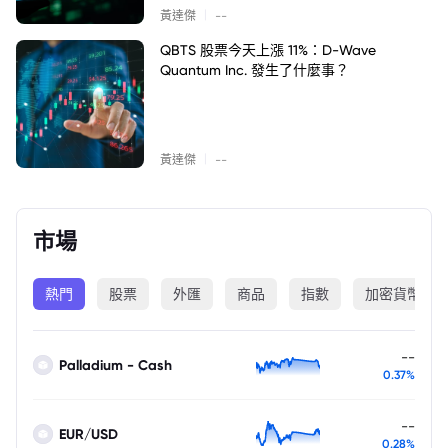
|
黃達傑
--
QBTS 股票今天上漲 11%：D-Wave
Quantum Inc. 發生了什麼事？
|
黃達傑
--
市場
熱門
股票
外匯
商品
指數
加密貨幣
--
Palladium - Cash
0.37%
--
EUR/USD
0.28%