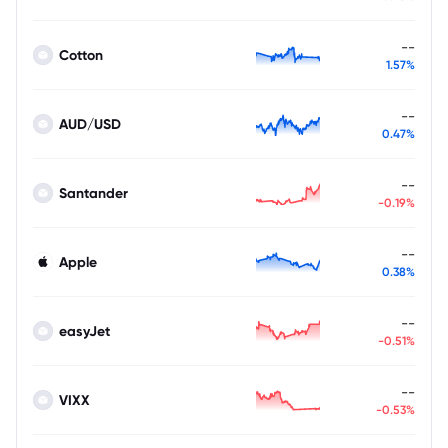
--
Cotton
1.57%
--
AUD/USD
0.47%
--
Santander
-0.19%
--
Apple
0.38%
--
easyJet
-0.51%
--
VIXX
-0.53%