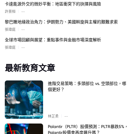
卡達能源外交的微妙平衡：地區衝突下的抉擇與風險
|
許景桓
--
黎巴嫩地緣政治角力：伊朗勢力、美國斡旋與主權的艱難求索
|
張瑋庭
--
全球市場回顧與展望：重點事件與金融市場深度解析
|
張瑋庭
--
最新教育文章
進階交易策略：多頭部位 vs. 空頭部位，哪
個更好？
|
林芷柔
--
Palantir（PLTR）股價預測：PLTR暴跌5%，
Palantir股價會再度飆升嗎？