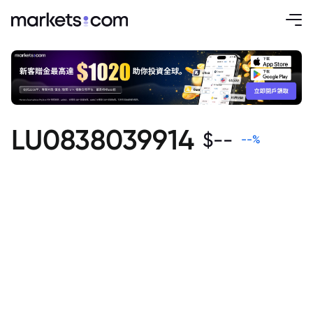
LU0838039914
$
--
--
%