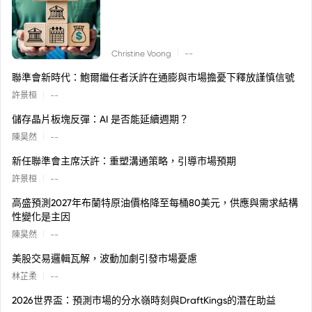
|
Christine Voong
--
聯準會新時代：鮑爾繼任者沃許在通膨與市場擔憂下釋放謹慎信號
|
許景桓
--
儲存晶片板塊反彈：AI 是否能延續週期？
|
陳昊然
--
新任聯準會主席沃許：重塑溝通策略，引導市場預期
|
許景桓
--
高盛預測2027年布蘭特原油價格降至每桶80美元，供應與需求結構
性變化是主因
|
陳昊然
--
美股交易邏輯瓦解，波動加劇引發市場憂慮
|
林芷柔
--
2026世界盃：預測市場的分水嶺時刻與DraftKings的潛在助益