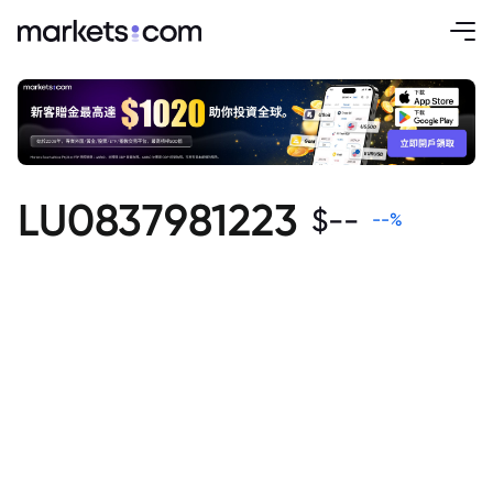
LU0837981223
$
--
--
%