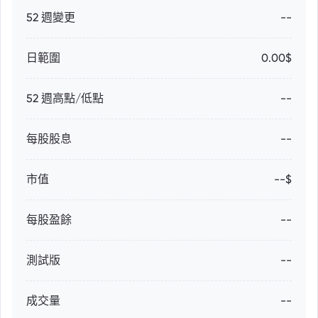
52 週變更
--
日範圍
0.00$
52 週高點/低點
--
每股股息
--
市值
--$
每股盈餘
--
測試版
--
成交量
--