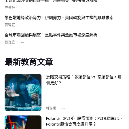
卡達能源外交的微妙平衡：地區衝突下的抉擇與風險
|
許景桓
--
黎巴嫩地緣政治角力：伊朗勢力、美國斡旋與主權的艱難求索
|
張瑋庭
--
全球市場回顧與展望：重點事件與金融市場深度解析
|
張瑋庭
--
最新教育文章
進階交易策略：多頭部位 vs. 空頭部位，哪
個更好？
|
林芷柔
--
Palantir（PLTR）股價預測：PLTR暴跌5%，
Palantir股價會再度飆升嗎？