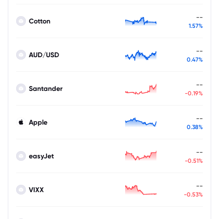
--
Cotton
1.57%
--
AUD/USD
0.47%
--
Santander
-0.19%
--
Apple
0.38%
--
easyJet
-0.51%
--
VIXX
-0.53%