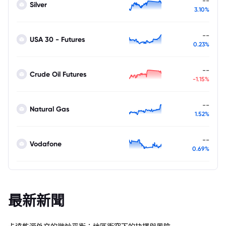
--
Silver
3.10%
--
USA 30 - Futures
0.23%
--
Crude Oil Futures
-1.15%
--
Natural Gas
1.52%
--
Vodafone
0.69%
最新新聞