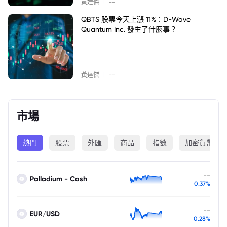
|
黃達傑
--
QBTS 股票今天上漲 11%：D-Wave
Quantum Inc. 發生了什麼事？
|
黃達傑
--
市場
熱門
股票
外匯
商品
指數
加密貨幣
--
Palladium - Cash
0.37%
--
EUR/USD
0.28%