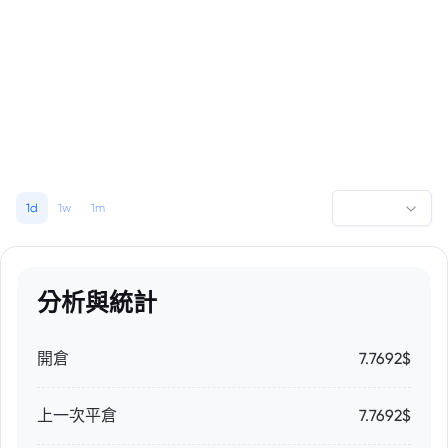
1d
1w
1m
分析與統計
開倉
7.7692$
上一次平倉
7.7692$