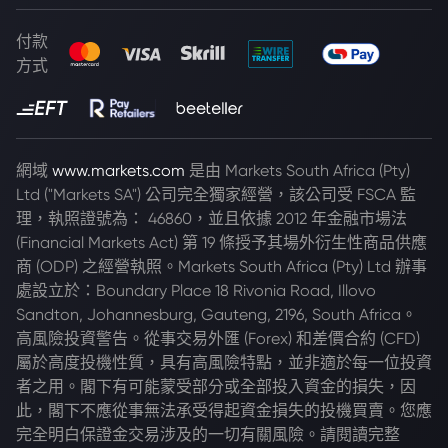
付款
方式
網域
www.markets.com
是由 Markets South Africa (Pty)
Ltd ("Markets SA") 公司完全獨家經營，該公司受 FSCA 監
理，執照證號為： 46860，並且依據 2012 年金融市場法
(Financial Markets Act) 第 19 條授予其場外衍生性商品供應
商 (ODP) 之經營執照。Markets South Africa (Pty) Ltd 辦事
處設立於：Boundary Place 18 Rivonia Road, Illovo
Sandton, Johannesburg, Gauteng, 2196, South Africa。
高風險投資警告。從事交易外匯 (Forex) 和差價合約 (CFD)
屬於高度投機性質，具有高風險特點，並非適於每一位投資
者之用。閣下有可能蒙受部分或全部投入資金的損失，因
此，閣下不應從事無法承受得起資金損失的投機買賣。您應
完全明白保證金交易涉及的一切有關風險。請閱讀完整