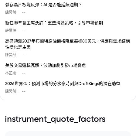
儲存晶片板塊反彈：AI 是否能延續週期？
|
陳昊然
--
新任聯準會主席沃許：重塑溝通策略，引導市場預期
|
許景桓
--
高盛預測2027年布蘭特原油價格降至每桶80美元，供應與需求結構
性變化是主因
|
陳昊然
--
美股交易邏輯瓦解，波動加劇引發市場憂慮
|
林芷柔
--
2026世界盃：預測市場的分水嶺時刻與DraftKings的潛在助益
|
陳昊然
--
instrument_quote_factors