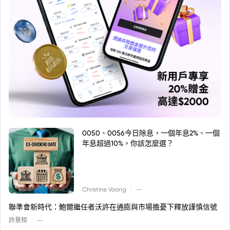
0050、0056今日除息，一個年息2%、一個
年息超過10%，你該怎麼選？
|
Christine Voong
--
聯準會新時代：鮑爾繼任者沃許在通膨與市場擔憂下釋放謹慎信號
|
許景桓
--