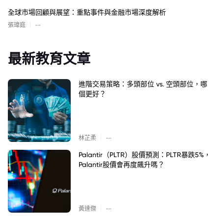
全球市場回顧與展望：重點事件與金融市場深度解析
|
張瑋庭
--
最新教育文章
進階交易策略：多頭部位 vs. 空頭部位，哪
個更好？
|
林芷柔
--
Palantir（PLTR）股價預測：PLTR暴跌5%，
Palantir股價會再度飆升嗎？
|
黃達傑
--