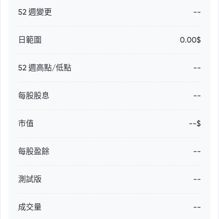
52 週變更
--
日範圍
0.00$
52 週高點/低點
--
每股股息
--
市值
--$
每股盈餘
--
測試版
--
成交量
--