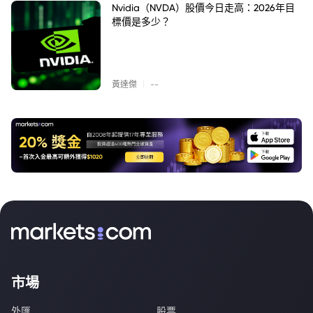
Nvidia（NVDA）股價今日走高：2026年目
標價是多少？
|
黃達傑
--
市場
外匯
股票