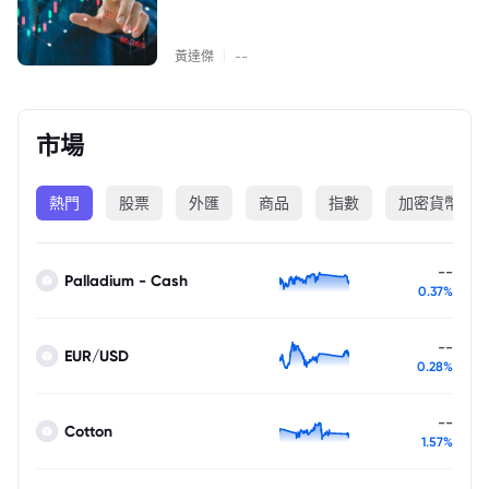
|
黃達傑
--
市場
熱門
股票
外匯
商品
指數
加密貨幣
--
Palladium - Cash
0.37%
--
EUR/USD
0.28%
--
Cotton
1.57%