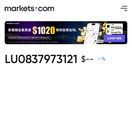
LU0837973121
$
--
--
%