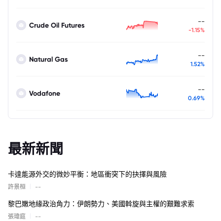
--
Crude Oil Futures
-1.15%
--
Natural Gas
1.52%
--
Vodafone
0.69%
最新新聞
卡達能源外交的微妙平衡：地區衝突下的抉擇與風險
|
許景桓
--
黎巴嫩地緣政治角力：伊朗勢力、美國斡旋與主權的艱難求索
|
張瑋庭
--