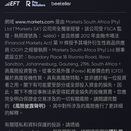
網域
www.markets.com
是由 Markets South Africa (Pty)
Ltd ("Markets SA") 公司完全獨家經營，該公司受 FSCA 監
理，執照證號為： 46860，並且依據 2012 年金融市場法
(Financial Markets Act) 第 19 條授予其場外衍生性商品供應
商 (ODP) 之經營執照。Markets South Africa (Pty) Ltd 辦事
處設立於：Boundary Place 18 Rivonia Road, Illovo
Sandton, Johannesburg, Gauteng, 2196, South Africa。
高風險投資警告。從事交易外匯 (Forex) 和差價合約 (CFD)
屬於高度投機性質，具有高風險特點，並非適於每一位投資
者之用。閣下有可能蒙受部分或全部投入資金的損失，因
此，閣下不應從事無法承受得起資金損失的投機買賣。您應
完全明白保證金交易涉及的一切有關風險。請閱讀完整
的
《風險披露聲明》
，其中對所涉及的風險進行了更詳細
的解釋。
有關隱私和資料保護的投訴，請透過