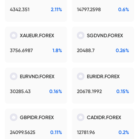
4342.351
2.11%
14797.2598
0.6%
XAUEUR.FOREX
SGDVND.FOREX
3756.6987
1.8%
20488.7
0.26%
EURVND.FOREX
EURIDR.FOREX
30285.43
0.16%
20678.1992
0.15%
GBPIDR.FOREX
CADIDR.FOREX
24099.5625
0.11%
12781.96
0.2%