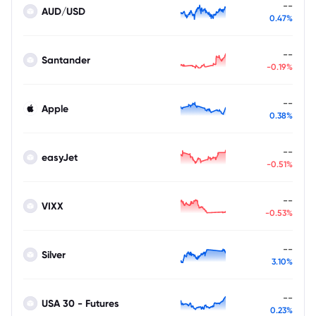
--
AUD/USD
0.47%
--
Santander
-0.19%
--
Apple
0.38%
--
easyJet
-0.51%
--
VIXX
-0.53%
--
Silver
3.10%
--
USA 30 - Futures
0.23%