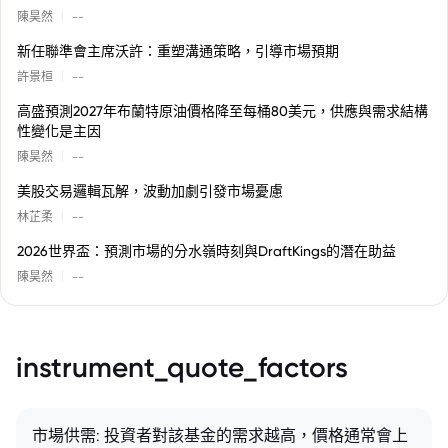
|
陳昊然
--
新任聯準會主席沃許：重塑溝通策略，引導市場預期
|
許景桓
--
高盛預測2027年布蘭特原油價格降至每桶80美元，供應與需求結構
性變化是主因
|
陳昊然
--
美股交易邏輯瓦解，波動加劇引發市場憂慮
|
林芷柔
--
2026世界盃：預測市場的分水嶺時刻與DraftKings的潛在助益
|
陳昊然
--
instrument_quote_factors
市場供需: 投資者對該基金的需求越高，價格通常會上