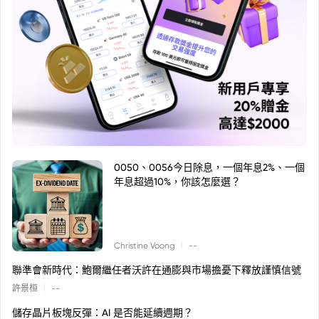
0050、0056今日除息，一個年息2%、一個
年息超過10%，你該怎麼選？
|
Christine Voong
--
聯準會新時代：鮑爾繼任者沃許在通膨與市場擔憂下釋放謹慎信號
|
許景桓
--
儲存晶片板塊反彈：AI 是否能延續週期？