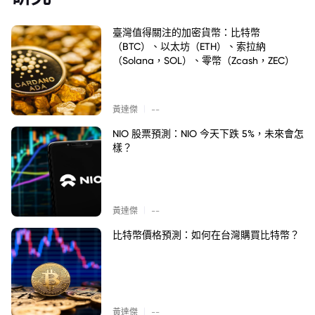
臺灣值得關注的加密貨幣：比特幣
（BTC）、以太坊（ETH）、索拉納
（Solana，SOL）、零幣（Zcash，ZEC）
|
黃達傑
--
NIO 股票預測：NIO 今天下跌 5%，未來會怎
樣？
|
黃達傑
--
比特幣價格預測：如何在台灣購買比特幣？
|
黃達傑
--