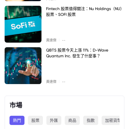
Fintech 股票值得關注：Nu Holdings（NU）
股票、SOFI 股票
|
黃達傑
--
QBTS 股票今天上漲 11%：D-Wave
Quantum Inc. 發生了什麼事？
|
黃達傑
--
市場
熱門
股票
外匯
商品
指數
加密貨幣