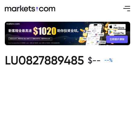
LU0827889485
$
--
--
%