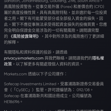
Sandton, Johannesburg, Gauteng, 2196, South Africa。
高風險投資警告。從事交易外匯 (Forex) 和差價合約 (CFD)
屬於高度投機性質，具有高風險特點，並非適於每一位投資
者之用。閣下有可能蒙受部分或全部投入資金的損失，因
此，閣下不應從事無法承受得起資金損失的投機買賣。您應
完全明白保證金交易涉及的一切有關風險。請閱讀完整
的
《風險披露聲明》
，其中對所涉及的風險進行了更詳細
的解釋。
有關隱私和資料保護的投訴，請透過
privacy@markets.com
與我們聯絡。請閱讀我們的
隱私權
政策
，以了解更多有關處理個人資料的資訊。
Markets.com 透過以下子公司運作：
Safecap Investments Limited，受塞浦路斯證券交易委員
會（「CySEC」）監管，許可證編號為： 092/08。
Safecap 在塞浦路斯共和國註冊成立，公司編號為
HE186196。