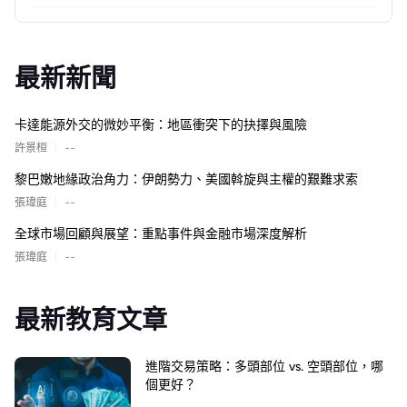
最新新聞
卡達能源外交的微妙平衡：地區衝突下的抉擇與風險
|
許景桓
--
黎巴嫩地緣政治角力：伊朗勢力、美國斡旋與主權的艱難求索
|
張瑋庭
--
全球市場回顧與展望：重點事件與金融市場深度解析
|
張瑋庭
--
最新教育文章
進階交易策略：多頭部位 vs. 空頭部位，哪
個更好？