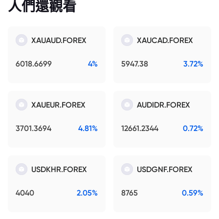
人們還觀看
XAUAUD.FOREX
XAUCAD.FOREX
6018.6699
4%
5947.38
3.72%
XAUEUR.FOREX
AUDIDR.FOREX
3701.3694
4.81%
12661.2344
0.72%
USDKHR.FOREX
USDGNF.FOREX
4040
2.05%
8765
0.59%