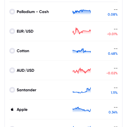
--
Palladium - Cash
0.08%
--
EUR/USD
-0.01%
--
Cotton
0.48%
--
AUD/USD
-0.02%
--
Santander
1.11%
--
Apple
0.34%
--