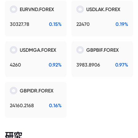
EURVND.FOREX
USDLAK.FOREX
30327.78
0.15%
22470
0.19%
USDMGA.FOREX
GBPBIF.FOREX
4260
0.92%
3983.8906
0.97%
GBPIDR.FOREX
24160.2168
0.16%
研究