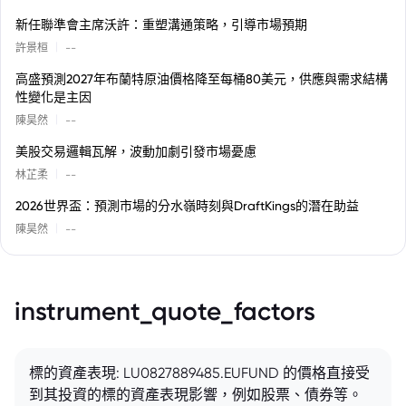
新任聯準會主席沃許：重塑溝通策略，引導市場預期
|
許景桓
--
高盛預測2027年布蘭特原油價格降至每桶80美元，供應與需求結構
性變化是主因
|
陳昊然
--
美股交易邏輯瓦解，波動加劇引發市場憂慮
|
林芷柔
--
2026世界盃：預測市場的分水嶺時刻與DraftKings的潛在助益
|
陳昊然
--
instrument_quote_factors
標的資產表現: LU0827889485.EUFUND 的價格直接受
到其投資的標的資產表現影響，例如股票、債券等。