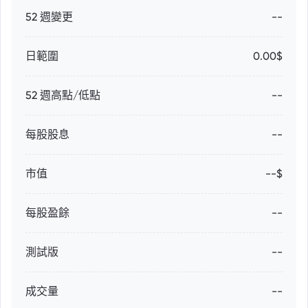
52 週變更
--
日範圍
0.00$
52 週高點/低點
--
每股股息
--
市值
--$
每股盈餘
--
測試版
--
成交量
--