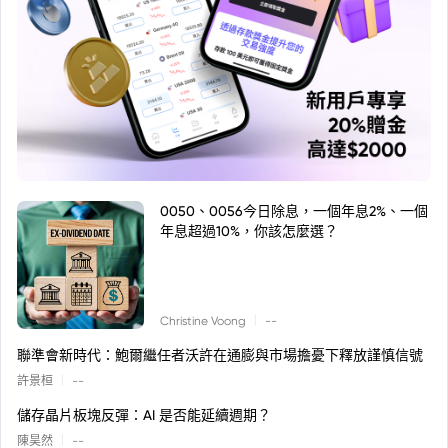
0050、0056今日除息，一個年息2%、一個
年息超過10%，你該怎麼選？
|
Christine Voong
--
聯準會新時代：鮑爾繼任者沃許在通膨與市場擔憂下釋放謹慎信號
|
許景桓
--
儲存晶片板塊反彈：AI 是否能延續週期？
|
陳昊然
--