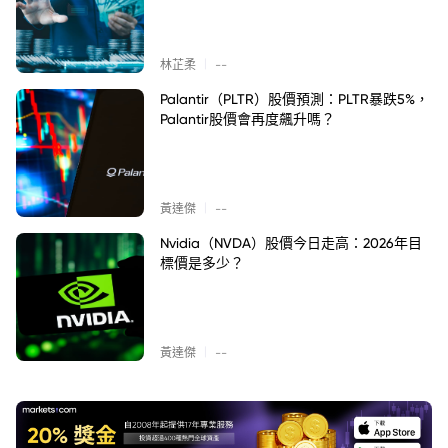
|
林芷柔
--
Palantir（PLTR）股價預測：PLTR暴跌5%，
Palantir股價會再度飆升嗎？
|
黃達傑
--
Nvidia（NVDA）股價今日走高：2026年目
標價是多少？
|
黃達傑
--