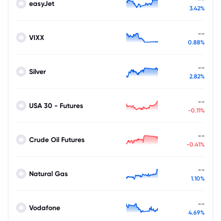
easyJet
3.42%
--
VIXX
0.88%
--
Silver
2.82%
--
USA 30 - Futures
-0.11%
--
Crude Oil Futures
-0.41%
--
Natural Gas
1.10%
--
Vodafone
4.69%